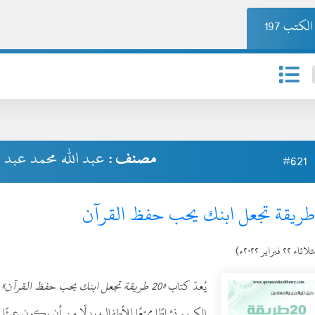
لكتب 197
مصنف :
عبد الله محمد عبد 
#621
ثاء ٢٢ فبراير ٢٠٢٢ء)
يُعدّ كتاب
«20 طريقة تجعل ابنك يحب حفظ القرآن»
د