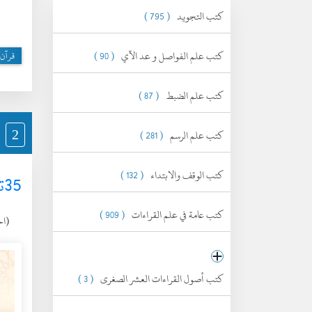
كتب التجويد
( 795 )
كتب علم الفواصل و عد الآي
( 90 )
قرآن 
كتب علم الضبط
( 87 )
كتب علم الرسم
( 281 )
2
كتب الوقف والابتداء
( 132 )
35توصية لحفظة كتاب الله تعالي
كتب عامة في علم القراءات
( 909 )
(الخميس
كتب أصول القراءات العشر الصغرى
( 3 )