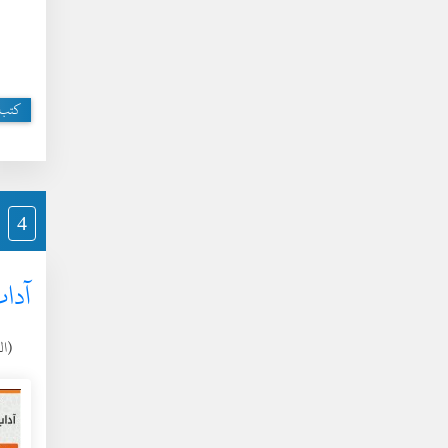
كتب 
4
آداب
(السبت 