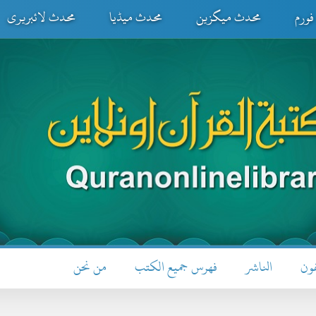
ورم
محدث میگزین
محدث میڈیا
محدث لائبریری
فون
الناشر
فهرس جميع الكتب
من نحن