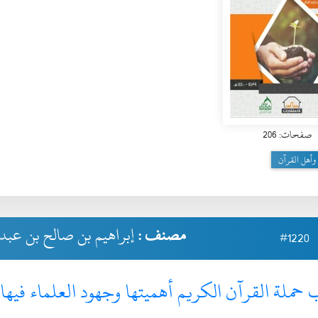
صفحات: 206
وأهل القرآن
مصنف :
إبراهيم بن صالح بن عبد 
#1220
 حملة القرآن الكريم أهميتها وجهود العلماء فيها