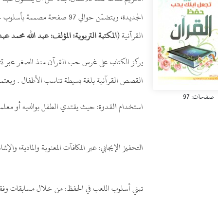
الجديدة، ويتضمّن حوالي 97 صفحة
القرآنية (
المكتبة التربوية
؛
المؤلف: عبد الله محمد عبد
يركز الكتاب على غرس حب القرآن منذ الصغر عبر تشريع
القصص القرآنية بلغة بسيطة تناسب الأطفال . ويعتمد 
صفحات: 97
استخدام القدوة: حيث يقتدي الطفل بوالديه أو معلميه
التحفيز الإيجابي: عبر المكافآت المعنوية والمادية، والإشا
تبني أسلوب اللعب في الحفظ: من خلال مسابقات وفقرا