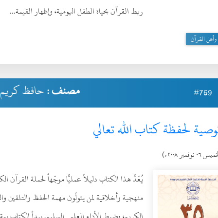
ربط القرآن بحياة الطفل اليومية، وإظهار القيمة...
وأهل القرآن
مصنف :
حافظ كريم
#769
 ٠٦ نوفمبر ٢٠٠٨ء)
يُعَدُّ هذا الكتاب دليلاً عمليًّا موجّهاً لحملة القرآ
منهجية وأخلاقية لمن يتولّون مهمة الحفظ والتلقين وا
الكريم، وضبط الأداء العلمي السليم. يبدأ الكتاب بم