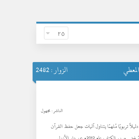
المعطي
الزوار : 2482
الناشر :
مجهول
ليلاً تربويًا مُلهمًا يتناول آليات جعل حفظ القرآن
الكريم نشاطًا ممتعًا للأطفال، بدلًا من أن يكون عبئًا يُرفض. صدر الكتاب عام 2012م عن دار الأندلس