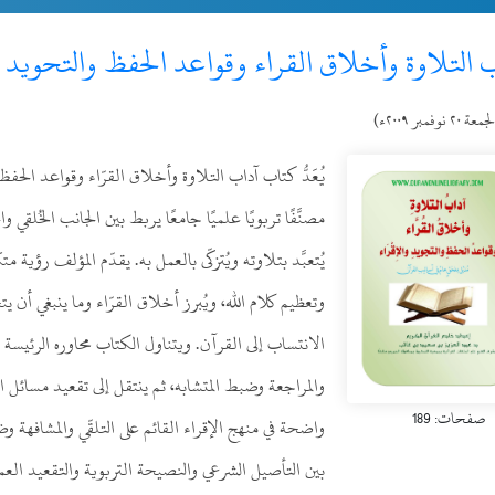
 التلاوة وأخلاق القراء وقواعد الحفظ والتحويد و
عة ٢٠ نوفمبر ٢٠٠٩ء)
يُعَدُّ كتاب آداب التلاوة وأخلاق القرّاء وقواعد الح
مصنَّفًا تربويًا علميًا جامعًا يربط بين الجانب الخُلقي 
يُتعبَّد بتلاوته ويُتزكّى بالعمل به. يقدّم المؤلف رؤي
وتعظيم كلام الله، ويُبرز أخلاق القرّاء وما ينبغي أ
الانتساب إلى القرآن. ويتناول الكتاب محاوره الرئيسة
والمراجعة وضبط المتشابه، ثم ينتقل إلى تقعيد مسائل 
صفحات: 189
واضحة في منهج الإقراء القائم على التلقّي والمشافهة وض
بين التأصيل الشرعي والنصيحة التربوية والتقعيد العمل