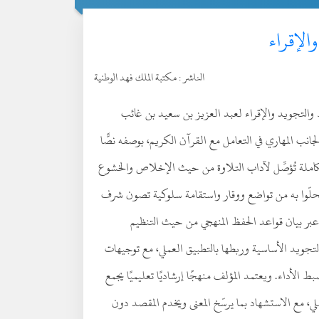
الإقراء
الناشر :
مكتبة الملك فهد الوطنية
فظ والتجويد والإقراء لعبد العزيز بن سعيد بن غائب
والجانب المهاري في التعامل مع القرآن الكريم، بوصفه نصًّا
ة متكاملة تُؤصِّل لآداب التلاوة من حيث الإخلاص والخشوع
ن يتحلّوا به من تواضع ووقار واستقامة سلوكية تصون شرف
 عبر بيان قواعد الحفظ المنهجي من حيث التنظيم
التجويد الأساسية وربطها بالتطبيق العملي، مع توجيهات
بط الأداء. ويعتمد المؤلف منهجًا إرشاديًا تعليميًا يجمع
ي، مع الاستشهاد بما يرسّخ المعنى ويخدم المقصد دون