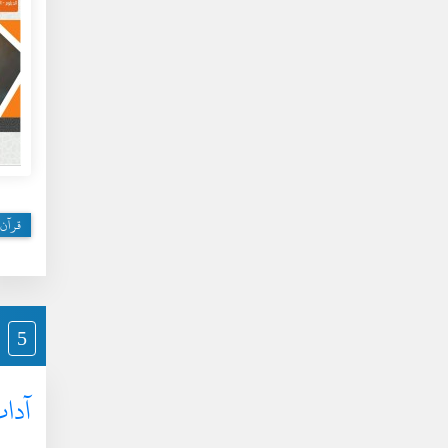
قرآن 
5
آداب