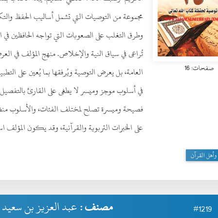
مجموعة من التوصيات التي تشمل أساليب الحفظ والتكرار
وطرق التغلب على الصعوبات التي تواجه الحافظين في الم
تُراعى في سياق النية والإخلاص. منهج المؤلف في الع
صفحات: 16
العامة، بل يعرض التوصية ويُرفقها بما يُعين على التطبي
في أسلوب موجز وميسر لا يطغى على القارئ بالتفصيل ال
فصيحة وميسرة تصلح لمختلف الفئات، والأسلوب منظم ب
على الخبرات التربوية والقرآنية، وقد يكون المؤلف است
وأهل القرآن
مصنف :
عبد العزيز بن سعيد 
#1219