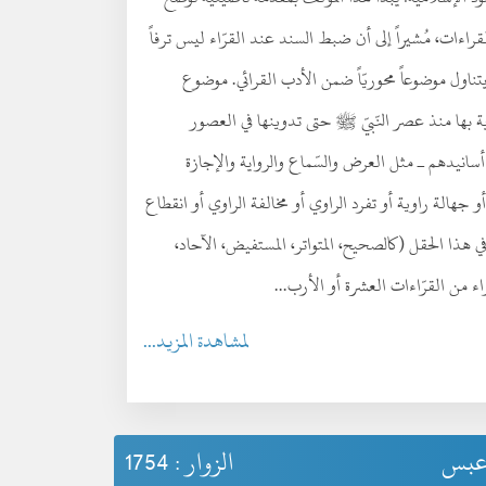
راءات، مُشيراً إلى أن ضبط السند عند القرّاء ليس ترفاً
يتناول موضوعاً محوريّاً ضمن الأدب القرائي. موضوع
اية بها منذ عصر النّبيّ ﷺ حتى تدوينها في العصور
أسانيدهم ـ مثل العرض والسّماع والرواية والإجازة
جهالة راوية أو تفرد الراوي أو مخالفة الراوي أو انقطاع
هذا الحقل (كالصحيح، المتواتر، المستفيض، الآحاد،
اء من القرّاءات العشرة أو الأرب...
لمشاهدة المزيد...
دعبس
الزوار : 1754