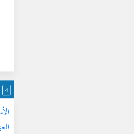
4
الأس
العز