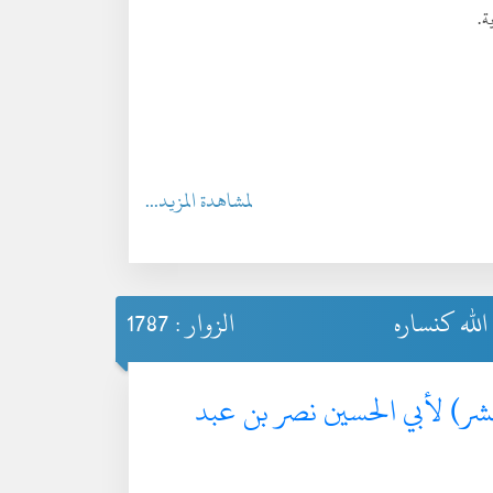
ة.
لمشاهدة المزيد...
لله كنساره
الزوار : 1787
لعشر) لأبي الحسين نصر بن عبد