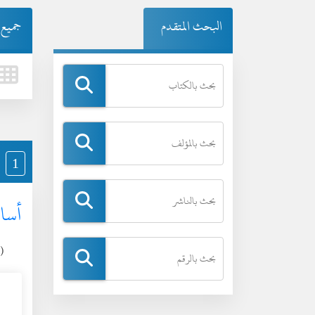
البحث المتقدم
جميع ا
1
أسان
(ال