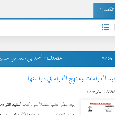
لكتب 11
مصنف :
أحمد بن سعد بن حسين
#1028
يد القراءات ومنهج القراء في دراستها
ثلاثاء ١٢ يناير ٢٠١٠ء)
إليك تبصُّراً علميّاً مفصّلاً حول كتاب
أسانيد القراءات
حسين المطيري، منشور عن جامعة الإمام محمد بن سعود 