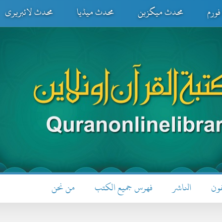
ورم
محدث میگزین
محدث میڈیا
محدث لائبریری
فون
الناشر
فهرس جميع الكتب
من نحن