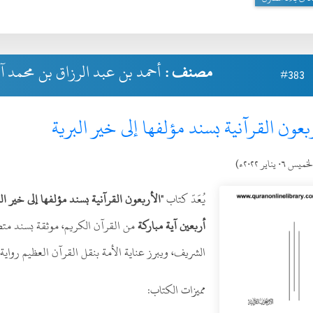
مصنف :
أحمد بن عبد الرزاق بن محمد آل
#383
بعون القرآنية بسند مؤلفها إلى خير البرية
ميس ٠٦ يناير ٢٠٢٢ء)
يُعَدّ كتاب
"الأربعون القرآنية بسند مؤلفها إلى خير الب
أربعين آية مباركة
من القرآن الكريم، موثقة بسند متص
الشريف، ويبرز عناية الأمة بنقل القرآن العظيم رواية 
مميزات الكتاب: