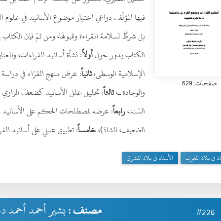
فيها المؤلّف دواعي اختيار موضوع الأسانيد في علوم الق
بل شرطٌ لسلامة القراءة وقبولها، ومن ثمّ فإن الكتاب 
الكتاب يدور حول
أولاً
: نشأة أسانيد القراءات، والعن
الإسلامية الوسطى،
ثانياً
: عرض منهج القرّاء في دراسة 
صفحات: 629
والوجادة ـ،
ثالثاً
: تحليل علل الأسانيد كضعف الراوي أو 
السّند،
رابعاً
: عرضه لمصطلحات الحكم على الأسانيد في 
الضعيف، الشاذ)،
خامساً
: تطبيق عملي على أسانيد القر
اد فى بلاد المغرب
الأسناد فى بلاد المشرق
مصنف :
بشير أحمد أحمد 
#226