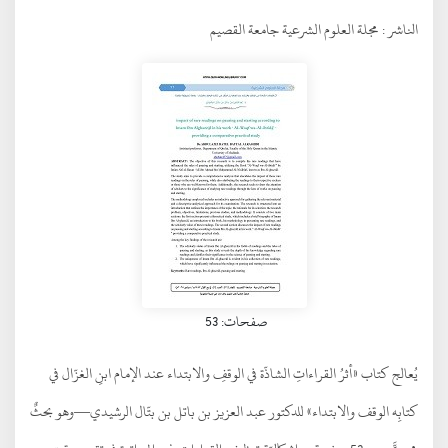
الناشر :
مجلة العلوم الشرعية جامعة القصيم
صفحات: 53
يُعالج كتاب «أثرُ القراءاتِ الشاذّة في الوقفِ والابتداء عند الإمام ابنِ الغزّال في
كتابِه الوقف والابتداء» للدكتور عبد العزيز بن باتل بن بتّال الرشيدي—وهو بحثٌ