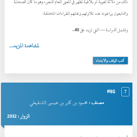
ذلك من دلالة لغوية أو بلاغية تظهر في المعنى العام للنص، وهو ما كان الصحابة
والتابعون يراعونه عند تلاوتهم ونقلهم للقراءات المختلفة.
وتشمل الدراسة — التي تزيد على
60...
لمشاهدة المزيد...
كتب الوقف والابتداء
#85
7
مصنف :
محمود بن كابر بن عيسى الشنقيطي
الزوار : 2932