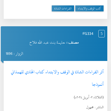
كتب الوقف والابتداء
القراءات الشاذة
#5334
5
مصنف :
حليمة بنت عبد الله فلاح
الزوار : 1896
أثر القراءات الشاذة في الوقف والابتداء كتاب الهادي للهمذاني
أنموذجا
(الثلاثاء ٠٢ أبريل ٢٠٢٤ء)
الناشر :
محهول