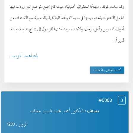
وقد سلك المؤلف منهجًا استقرائيًا تحليليًا، حيث قام بجمع المواضع التي وردت فيها
الجمل الاعتراضية، ثم درسها في ضوء القواعد البلاغية والنحوية، مع الاستفادة من
أقوال المفسرين وأهل الوقف والابتداء، ومناقشتها للوصول إلى نتائج علمية دقيقة
تُبرز أ...
لمشاهدة المزيد...
كتب الوقف والابتداء
#6063
3
مصنف :
الدكتور أحمد محمد السيد خطاب
الزوار : 1230