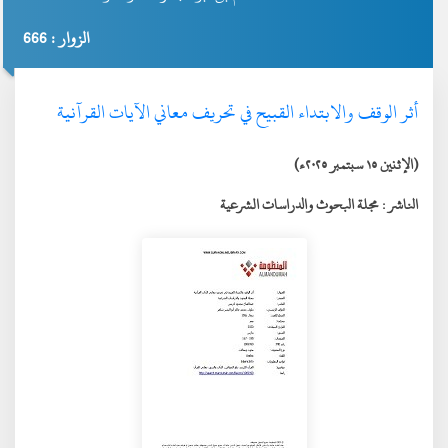
الزوار : 666
أثر الوقف والابتداء القبيح في تحريف معاني الآيات القرآنية
(الإثنين ١٥ سبتمبر ٢٠٢٥ء)
الناشر :
مجلة البحوث والدراسات الشرعية