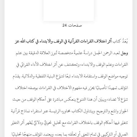
صفحات: 24
يُعَدُّ كتاب
أثر اختلاف القراءات القرآنية في الوقف والابتداء في كتاب الله عز
وجل
لعبد الرحمن الجمل دراسةً علميةً متخصصة تُبرز العلاقة الدقيقة بين علم
القراءات وعلم الوقف والابتداء، وتكشف عن أثر اختلاف الأداء القرائي في
توجيه مواضع الوقف واستقامة الابتداء تبعًا لتنوّع البنية اللفظية والدلالية. يقدّم
المؤلف تمهيدًا تأصيليًا يحرّر فيه مفهوم الاختلاف في القراءات بوصفه اختلاف
تنوّع لا تضاد، ويبيّن أن هذا التنوع ينعكس مباشرة على أحكام الوقف من حيث
الجواز والمنع والترجيح. ويتناول الكتاب محاوره الرئيسة عبر استقراء نماذج قرآنية
تتغيّر فيها أحكام الوقف باختلاف القراءة، مع تحليلٍ نحويٍّ ودلاليٍّ يُظهر أثر التغيّر
الصرفي أو التركيبي في تمام المعنى أو تعلّقه بما بعده. ويعتمد المؤلف منهجًا تحليليًا