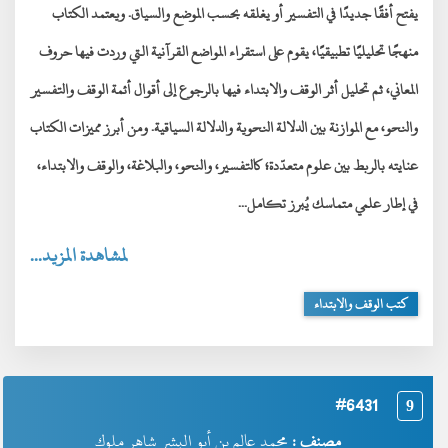
يفتح أفقًا جديدًا في التفسير أو يغلقه بحسب الموضع والسياق. ويعتمد الكتاب
منهجًا تحليليًا تطبيقيًا، يقوم على استقراء المواضع القرآنية التي وردت فيها حروف
المعاني، ثم تحليل أثر الوقف والابتداء فيها بالرجوع إلى أقوال أئمة الوقف والتفسير
والنحو، مع الموازنة بين الدلالة النحوية والدلالة السياقية. ومن أبرز مميزات الكتاب
عنايته بالربط بين علوم متعدّدة؛ كالتفسير، والنحو، والبلاغة، والوقف والابتداء،
في إطار علمي متماسك يُبرز تكامل...
لمشاهدة المزيد...
كتب الوقف والابتداء
#6431
9
مصنف :
محمد عالم بن أبو البشر شاهر ملوك