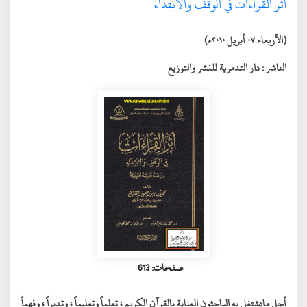
أثر القراءات في الوقف والابتداء
(الأربعاء ٠٧ أبريل ٢٠١٠ء)
الناشر :
دار التدمرية للنشر والتوزيع
صفحات: 613
أجل مايشتغل به الباحثون العناية بالقرآن الكريم ، تعلماً وتعليماً ، وتدبراً ، وفهماً