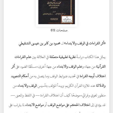
صفحات: 613
«أثر القراءات في الوقف والابتداء»
لـ
محمود بن كابر بن عيسى الشنقيطي
يمثّل هذا الكتاب دراسةً
نظرية تطبيقية متعمّقة
في العلاقة بين
علم القراءات
القرآنية
من جهة، و
علم الوقف والابتداء
من جهة أخرى، مسلّطًا الضوء على
أثر
اختلاف أوجه القراءة
في تحديد ضوابط الوقف وما يتصل به من
أحكام التجويد
والدلالة
عند تلاوة القرآن الكريم. ويبدأ المؤلف بتأسيس
الوقف والابتداء
من
منظور لغوي وقرائي، موضحًا كيف أن اختلاف القراءة — في اللفظ والمعنى —
قد يؤدي إلى
اختلاف الحكم على مواضع الوقف
أو
مواضع الابتداء
لما يترتب على