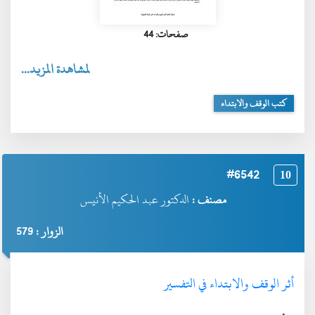
صفحات: 44
لمشاهدة المزيد...
كتب الوقف والابتداء
#6542
10
مصنف :
الدكتور عبد الحكيم الأنيس
الزوار : 579
أثر الوقف والابتداء في التفسير