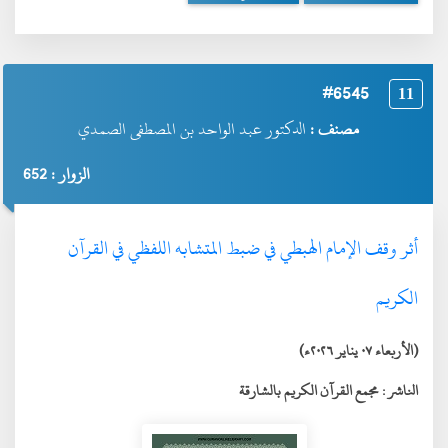
#6545
11
مصنف :
الدكتور عبد الواحد بن المصطفى الصمدي
الزوار : 652
أثر وقف الإمام الهبطي في ضبط المتشابه اللفظي في القرآن
الكريم
(الأربعاء ٠٧ يناير ٢٠٢٦ء)
الناشر :
مجمع القرآن الكريم بالشارقة