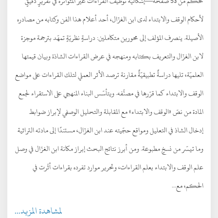
محكَّم من 53 صفحة—إشكاليّة توظيف القراءات غير المتواترة في تقريرٍ دقيقٍ
لأحكام الوقف والابتداء لدى ابن الغزّال، أحد أعلام هذا الفن وكتابه من مصادره
الأصيلة. ينصرف المؤلف إلى محورين متكاملين: دراسةٍ نظريّةٍ تمهّد بترجمة موجزة
لابن الغزّال والتعريف بكتابه ومنهجه في عرض القراءات الشاذة وبيان قيمتها
العلميّة، تليها دراسةٌ تطبيقيّةٌ مقارنة ترصد الأثر العملي لتلك القراءات على مواضع
الوقف والابتداء كما قرّرها في مصنَّفه. ويتأسّس البناء المنهجي على الاستقراء لجمع
المادة من نصّ «الوقف والابتداء» مع المقابلة والتحليل الوصفي لإبراز ضوابط
إدخال الشاذ في التعليل ومواقع حجّيته عند ابن الغزّال، مستندًا إلى مادته التراثية
وما تيسّر من نسخٍ مطبوعة. ومن أبرز نتائج البحث إبراز مكانة ابن الغزّال في وصل
علم الوقف والابتداء بعلم القراءات، وتحرير موارد تفرده بقراءات أثّرت في
الحكم، مع...
لمشاهدة المزيد...