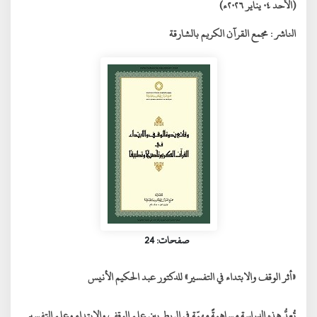
(الأحد ٠٤ يناير ٢٠٢٦ء)
الناشر :
مجمع القرآن الكريم بالشارقة
صفحات: 24
«أثر الوقف والابتداء في التفسير»
للدكتور
عبد الحكيم الأنيس
تُعدُّ هذه الدراسة مساهمةً مهمّة في الربط بين
علم الوقف والابتداء
و
علم التفسير