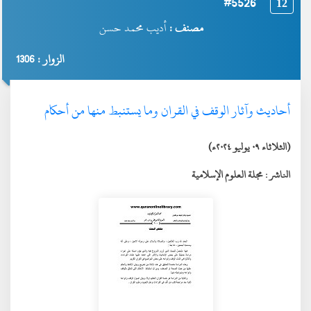
#5526
12
مصنف :
أديب محمد حسن
الزوار : 1306
أحاديث وآثار الوقف في القران وما يستنبط منها من أحكام
(الثلاثاء ٠٩ يوليو ٢٠٢٤ء)
الناشر :
مجلة العلوم الإسلامية