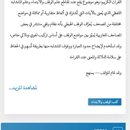
القرآن الكريم
، وهو موضوع يقع عند تقاطع
علم الوقف والابتداء
و
علم المتشابه
اللفظي
الذي يُعنى بالآيات التي تُشترك في ألفاظ متقاربة أو مماثلة في مواضع
مختلفة من المصحف. يُعرَّف الوقف الهبطي بأنه
نظام وقفي منتشر في بعض
المصاحف المغاربية
يُميّز بين مواضع الوقف على أساس تركيب لغوي ودلالي خاص،
وقد استُخدم لإيضاح
حدود العبارة
ووقوف المتشابه منها بطريقة تُسهِم في الحفاظ
على
سلامة الدلالة والمعنى
عند القراءة.
وقد قام المؤلف — بمنهج
لمشاهدة المزيد...
كتب الوقف والابتداء