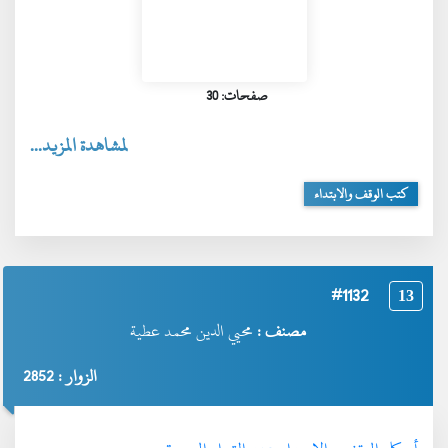
صفحات: 30
لمشاهدة المزيد...
كتب الوقف والابتداء
#1132
13
مصنف :
محيي الدين محمد عطية
الزوار : 2852