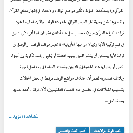
القرآني
، إذ يستكشف المؤلف تأثير مواضع الوقف والابتداء في
إظهار معاني القرآن
وتفسيرها
. فمن وجهة نظر الدرس التراثي الحديث، الوقف والابتداء ليسا مجرد
قواعد لقراءة القرآن صوتيًا فحسب، بل هما
أداتان نصّيتان لهما أثر دلالي عميق
في فهم تركيبة الآية وتبيان مراميها التأويلية؛ فاختيار موقف الوقف أو الوصل في
قراءة الآية يمكن أن
يفسّر المعنى بوجوه مختلفة
أو يُظهِر روابط فكرية بين أجزاء
النص أو يفصلها عند الحاجة إلى التبيين. وتستند الدراسة إلى مداخل
لغوية
وبلاغية تفسيرية
تُظهر أن اختلاف مواضع الوقف يرتبط في بعض الحالات
بتسبيب
اختلافات في التفسير لدى العلماء التقليديين
، لأن الوقف يُحدّد
حدود
وحدة المعنى
...
لمشاهدة المزيد...
كتب الوقف والابتداء
كتب المعاني والتفسير