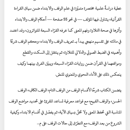
عطية
دراسةً علمية مختصرة متميّزة في
علم الوقف والابتداء ضمن سياق القراءة
القرآنية
، يتناول فيها المؤلف — في نحو 55 صفحة — أحكام الوقف والابتداء
وأثرها في
صحة التلاوة وفهم المعنى
كما عرفه القرّاء السبعة المتواترون، وقد اعتمد
في مادّته على تقسيم منهجي يبدأ بـ
تعريف الوقف والابتداء، وحكم الوقف شرعًا
وأهميته في الضبط الصوتي والدلالي للتلاوة
، ثم ينتقل إلى
السكت والقطع
ومواقعهما في القرآن
ضمن روايات القرّاء السبعة، ويبيّن الفرق بينهما وكيف
ينعكس ذلك على الأداء النحوي والمعنوي للنصّ.
يتضمن الكتاب شرحًا لأقسام الوقف من
الوقف التام، الوقف الكافِ، الوقف
الحسن، والوقف القبيح
، مع قواعد معرفية تساعد المقرئ على تحديد مواضع الوقف
المناسبة التي تحفظ المعنى ولا تخلّ بسياق الآية، ثم يفصّل في
أقسام الابتداء وكيفية
الشروع من بعد الوقف
، مع التطرّق إلى حالات الوقف على م...