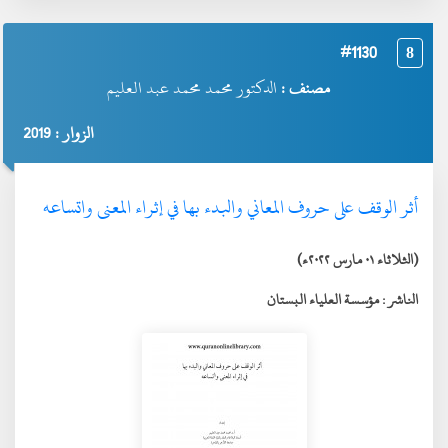
#1130
8
مصنف :
الدكتور محمد محمد عبد العليم
الزوار : 2019
أثر الوقف على حروف المعاني والبدء بها في إثراء المعنى واتساعه
(الثلاثاء ٠١ مارس ٢٠٢٢ء)
الناشر :
مؤسسة العلياء البستان