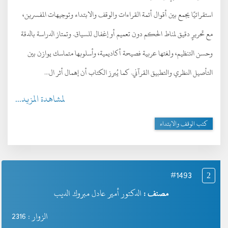
استقرائيًا يجمع بين أقوال أئمة القراءات والوقف والابتداء وتوجيهات المفسرين،
مع تحريرٍ دقيق لمناط الحكم دون تعميم أو إغفال للسياق. وتمتاز الدراسة بالدقة
وحسن التنظيم، ولغتها عربية فصيحة أكاديمية، وأسلوبها متماسك يوازن بين
التأصيل النظري والتطبيق القرآني. كما يُبرز الكتاب أن إهمال أثر ال...
لمشاهدة المزيد...
كتب الوقف والابتداء
#1493
2
مصنف :
الدكتور أمير عادل مبروك الديب
الزوار : 2316