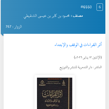
#6550
6
مصنف :
محمود بن كابر بن عيسى الشنقيطي
الزوار : 767
أثر القراءات في الوقف والإبتداء
(الإثنين ١٢ يناير ٢٠٢٦ء)
الناشر :
دار التدمرية للنشر والتوزيع