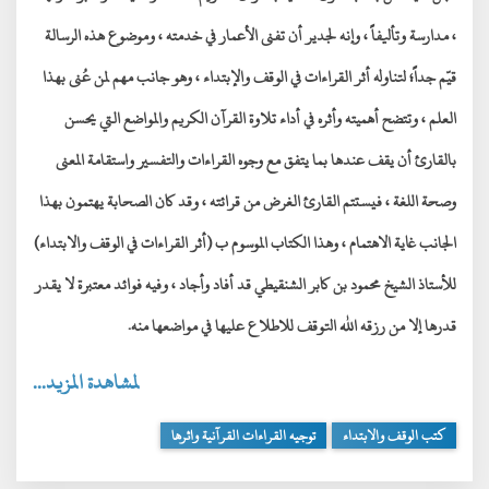
، مدارسة وتأليفاً ، وإنه لجدير أن تفنى الأعمار في خدمته ، وموضوع هذه الرسالة
قيّم جداً؛ لتناوله أثر القراءات في الوقف والإبتداء ، وهو جانب مهم لمن عُنى بهذا
العلم ، وتتضح أهميته وأثره في أداء تلاوة القرآن الكريم والمواضع التي يحسن
بالقارئ أن يقف عندها بما يتفق مع وجوه القراءات والتفسير واستقامة المعنى
وصحة اللغة ، فيستتم القارئ الغرض من قرائته ، وقد كان الصحابة يهتمون بهذا
الجانب غاية الاهتمام ، وهذا الكتاب الموسوم ب (أثر القراءات في الوقف والابتداء)
للأستاذ الشيخ محمود بن كابر الشنقيطي قد أفاد وأجاد ، وفيه فوائد معتبرة لا يقدر
قدرها إلا من رزقه الله التوقف للاطلاع عليها في مواضعها منه.
لمشاهدة المزيد...
كتب الوقف والابتداء
توجيه القراءات القرآنية واثرها