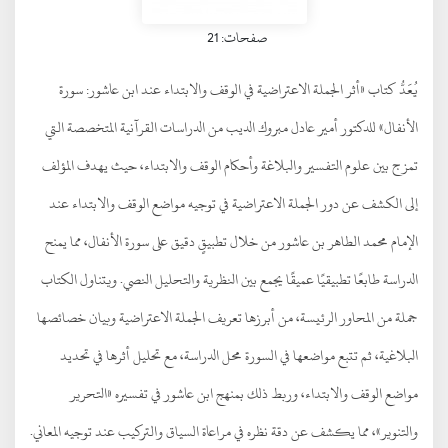
صفحات: 21
يُعَدُّ كتاب «أثر الجملة الاعتراضية في الوقف والابتداء عند ابن عاشور: سورة
الأنفال» للدكتور أمير عادل مبروك الديب من الدراسات القرآنية المتخصصة التي
تمزج بين علوم التفسير والبلاغة وأحكام الوقف والابتداء، حيث يهدف المؤلف
إلى الكشف عن دور الجملة الاعتراضية في توجيه مواضع الوقف والابتداء عند
الإمام محمد الطاهر بن عاشور من خلال تطبيقٍ دقيق على سورة الأنفال، مما يمنح
الدراسة طابعًا تطبيقيًا عميقًا يجمع بين النظرية والتحليل النصي. ويتناول الكتاب
جملة من المحاور الرئيسة، من أبرزها تعريف الجملة الاعتراضية وبيان خصائصها
البلاغية، ثم تتبع مواضعها في السورة محل الدراسة، مع تحليل أثرها في تحديد
مواضع الوقف والابتداء، وربط ذلك بمنهج ابن عاشور في تفسيره «التحرير
والتنوير»، مما يكشف عن دقة نظره في مراعاة السياق والتركيب عند توجيه المعاني.