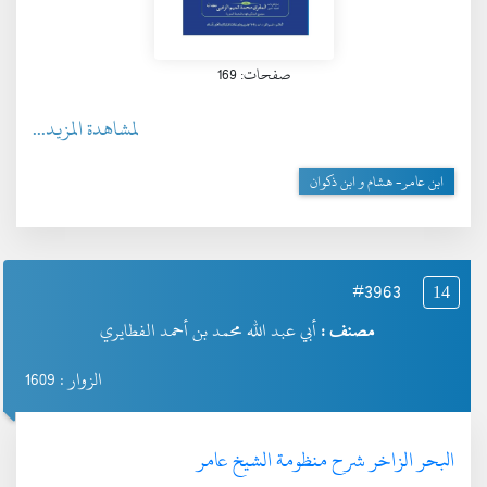
صفحات: 169
لمشاهدة المزيد...
ابن عامر- هشام و ابن ذكوان
#3963
14
مصنف :
أبي عبد الله محمد بن أحمد الفطايري
الزوار : 1609
البحر الزاخر شرح منظومة الشيخ عامر