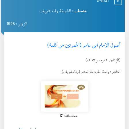
#4031
6
مصنف :
الشيخة وفاء شريف
الزوار : 1925
أصول الإمام ابن عامر (الهمزتين من كلمة)
(الإثنين ٢٠ نوفمبر ٢٠١٧ء)
الناشر :
واحة القرءات العشر (وفاءشريف)
صفحات: 17