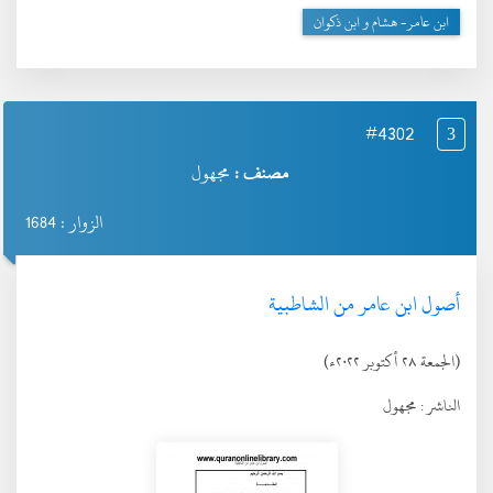
ابن عامر- هشام و ابن ذكوان
#4302
3
مصنف :
مجهول
الزوار : 1684
أصول ابن عامر من الشاطبية
(الجمعة ٢٨ أكتوبر ٢٠٢٢ء)
الناشر :
مجهول