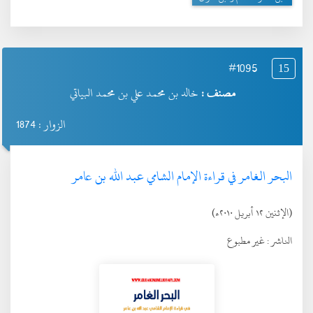
#1095
15
مصنف :
خالد بن محمد علي بن محمد البياتي
الزوار : 1874
البحر الغامر في قراءة الإمام الشامي عبد الله بن عامر
(الإثنين ١٢ أبريل ٢٠١٠ء)
الناشر :
غير مطبوع