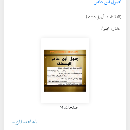
أصول ابن عامر
(الثلاثاء ٠٣ أبريل ٢٠١٨ء)
الناشر :
مجهول
صفحات: 14
لمشاهدة المزيد...