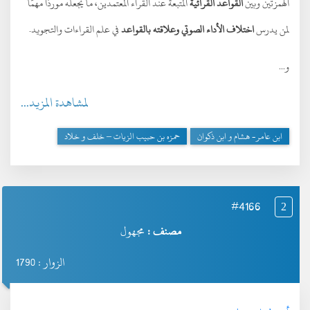
الهمزتين وبين
القواعد القرائية
المتبعة عند القراء المعتمدين، ما يجعله موردًا مهمًّا
لمن يدرس
اختلاف الأداء الصوتي وعلاقته بالقواعد
في علم القراءات والتجويد.
و...
لمشاهدة المزيد...
ابن عامر- هشام و ابن ذكوان
حمزه بن حبيب الزيات – خلف و خلاد
#4166
2
مصنف :
مجهول
الزوار : 1790