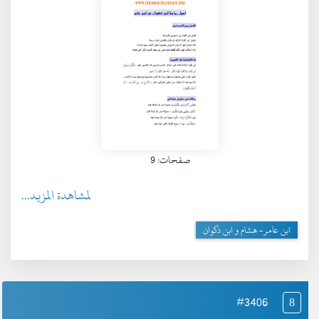
صفحات: 9
لمشاهدة المزيد...
ابن عامر- هشام و ابن ذكوان
#3406
8