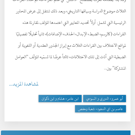
الثلاث موضوع الدراسة وسياقها التاريخي، وبعد ذلك تنتقل إلى عرض المحاور
الرئيسية التي تشمل: أولاً تحديد المعايير التي اعتمدها المؤلف لمقارنة هذه
القراءات (كالرسم، الضبط، الإبدال، الحذف، الإضافات)، ثانياً تحليلًا تفصيليًا
لمواقع الاختلاف بين القراءات الثلاث مع إبراز الجذور العقدية أو اللغوية أو
الضبطية التي أدّت إلى تلك الاختلافات، ثالثاً عرضًا لما تسمّيه المؤلّف “العوامل
المشتركة” بين...
لمشاهدة المزيد...
أبو عمرو- الدوري و السوسي
ابن عامر- هشام و ابن ذكوان
عاصم بن ابي النجود- شعبة وحفص