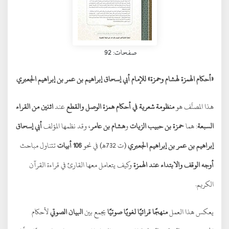
صفحات: 92
«أحكام الهمزة لهشام وحمزة» للإمام أبي إسحاق إبراهيم بن عمر بن إبراهيم الجعبري
هذا المصنَّف هو
منظومة شعرية في أحكام همزة الوصل والقطع
عند
اثنين من القراء
السبعة
: هما
حمزة بن حبيب الزيات
و
هشام بن عامر
، وقد نظمها المؤلف
أبي إسحاق
إبراهيم بن عمر بن إبراهيم الجعبري
(ت 732هـ) في نحو
106 أبيات
تتناول مباحث
أوجه الوقف والابتداء عند الهمزة
وكيف يتعامل معها القارئ في قراءة القرآن
الكريم.
يعكس هذا العمل
منهجًا قرائيًا لغويًا صوتيًا
يجمع بين
البيان الصوتي
لأحكام