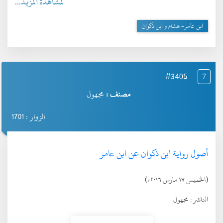
لمشاهدة المزيد...
ابن عامر- هشام و ابن ذكوان
#3405
7
مصنف :
مجهول
الزوار : 1701
أصول رواية ابن ذكوان عن ابن عامر
(الخميس ١٧ مارس ٢٠١٦ء)
الناشر :
مجهول