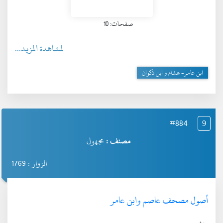
صفحات: 10
لمشاهدة المزيد...
ابن عامر- هشام و ابن ذكوان
#884
9
مصنف :
مجهول
الزوار : 1769
أصول مصحف عاصم وابن عامر