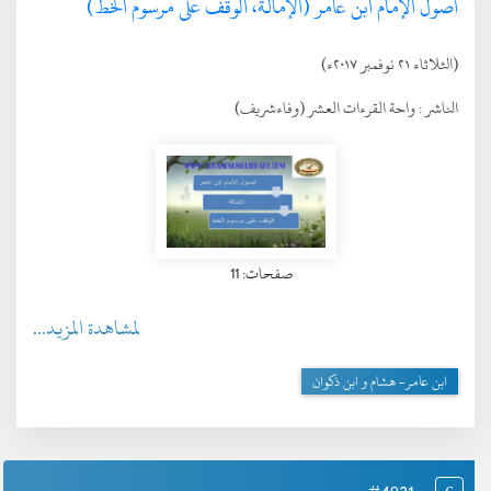
أصول الإمام ابن عامر (الإمالة، الوقف على مرسوم الخط)
(الثلاثاء ٢١ نوفمبر ٢٠١٧ء)
الناشر :
واحة القرءات العشر (وفاءشريف)
صفحات: 11
لمشاهدة المزيد...
ابن عامر- هشام و ابن ذكوان