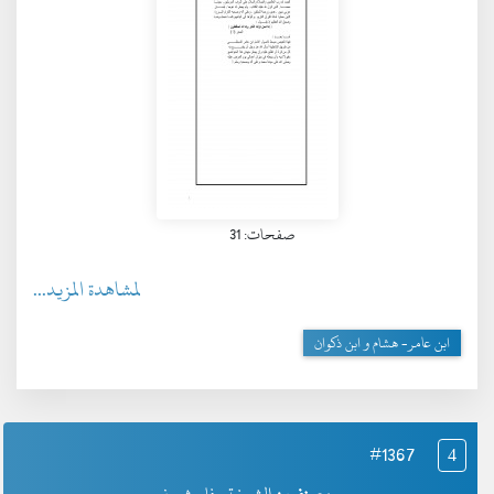
صفحات: 31
لمشاهدة المزيد...
ابن عامر- هشام و ابن ذكوان
#1367
4