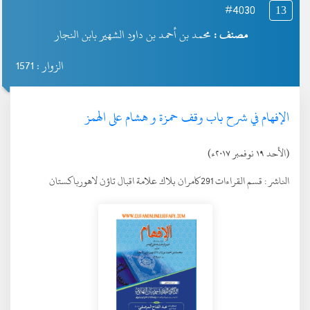
#4030
13
مصنف :
محمد بن أحمد بن داود الشهير بابن النجار
الزوار : 1571
الإفهام في شرح باب وقف حمزة و هشام على الهمز
(الأحد ١٩ نوفمبر ٢٠١٧ء)
الناشر :
قسم القراءات 291كامران بلاك علامة اقبال تاؤن لاهورباكستان