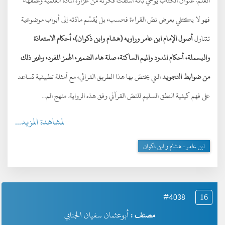
العلم. عنوان الكتاب يوحي بأنه اشتُقّت فكرته من غزارة المادة العلمية وعمقها،
فهو لا يكتفي بعرض نصّ القراءة فحسب، بل يُقسِّم مادّته إلى أبواب موضوعية
تتناول
أصول الإمام ابن عامر وراويه (هشام وابن ذكوان)، أحكام الاستعاذة
والبسملة، أحكام المدود والميم الساكنة، صلة هاء الضمير، الهمز المفرد، وغير ذلك
من ضوابط التجويد
التي يختصّ بها هذا الطريق القرائي، مع أمثلة تطبيقية تساعد
على فهم كيفية النطق السليم للنصّ القرآني وفق هذه الرواية. منهج الم...
لمشاهدة المزيد...
ابن عامر- هشام و ابن ذكوان
#4038
16
مصنف :
أبوعثمان سفيان الجنابي