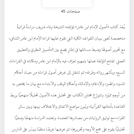
صفحات: 45
يُعَدّ كتاب «أصول الإمام ابن عامر» لمؤلفته الشيخة وفاء شريف دراسةً قرائيةً
متخصصة تُعنى ببيان القواعد الكلية التي تقوم عليها قراءة الإمام ابن عامر الشامي،
مع تحرير أصولها وضبط مسائلها في إطارٍ يجمع بين التأصيل النظري والتطبيق
العملي. تفتتح المؤلفة عملها بتمهيدٍ تعرّف فيه بالإمام ابن عامر ومكانته في القراءات
السبع، وبأشهر رواته وطرقه، ثم تنتقل إلى عرض أصول قراءته من حيث أحكام
المدود، والهمز، والإدغام، والإمالة، وأحكام الوقف والابتداء، مع بيان ما يختص به
من أوجهٍ مميّزة. وتتوزّع محاور الكتاب على تحليل هذه الأصول تحليلًا منهجيًّا يربط
القاعدة بأمثلتها القرآنية، ويُبرز مواضع الاتفاق والاختلاف بينها وبين سائر
القراء، مع توثيق الروايات من مصادرها المعتمدة. وتعتمد الدراسة منهجًا وصفيًّا
تحليليًّا يقوم على جمع الأوجه وتحريرها، ثم عرضها عرضًا منظمًا ييسّر على الدارس