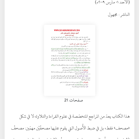
(الأحد ٠١ مارس ٢٠٠٩ء)
الناشر :
مجهول
صفحات: 21
هذا الكتاب يعدّ من المراجع المتخصّصة في علوم القراءة والتلاوة، لا في شكل
«مصحف» فقط، بل في ضبط الأُصول التي يقوم عليها مصحفُيْن مهمّين: مصحفُ