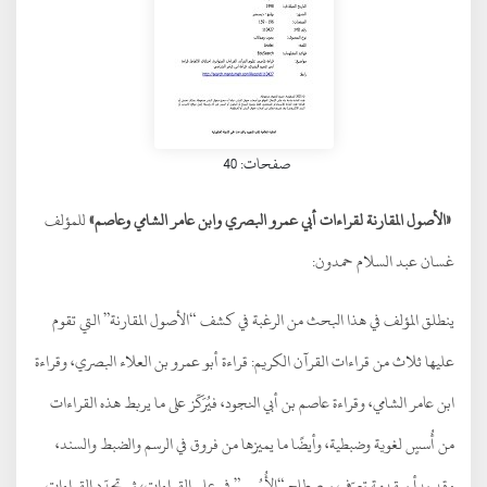
صفحات: 40
«الأصول المقارنة لقراءات أبي عمرو البصري وابن عامر الشامي وعاصم»
للمؤلف
غسان عبد السلام حمدون:
ينطلق المؤلف في هذا البحث من الرغبة في كشف “الأصول المقارنة” التي تقوم
عليها ثلاث من قراءات القرآن الكريم: قراءة أبو عمرو بن العلاء البصري، وقراءة
ابن عامر الشامي، وقراءة عاصم بن أبي النجود، فيُرَكّز على ما يربط هذه القراءات
من أُسسٍ لغوية وضبطية، وأيضًا ما يميزها من فروق في الرسم والضبط والسند،
وقد بدأ بمقدمة تعرّف بمصطلح “الأُسُس” في علم القراءات، ثم تحدّد القراءات