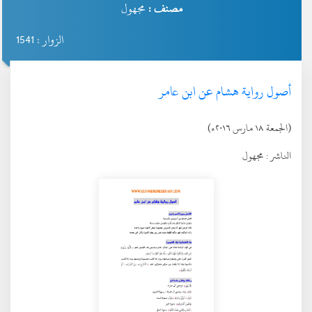
مصنف :
مجهول
الزوار : 1541
أصول رواية هشام عن ابن عامر
(الجمعة ١٨ مارس ٢٠١٦ء)
الناشر :
مجهول