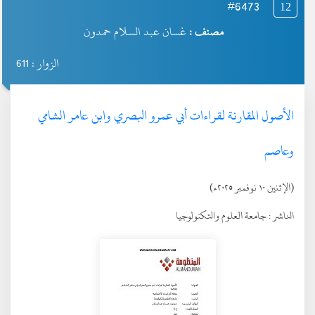
#6473
12
مصنف :
غسان عبد السلام حمدون
الزوار : 611
الأصول المقارنة لقراءات أبي عمرو البصري وابن عامر الشامي
وعاصم
(الإثنين ١٠ نوفمبر ٢٠٢٥ء)
الناشر :
جامعة العلوم والتكنولوجيا