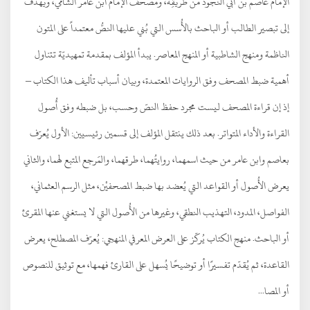
الإمام عاصم بن أبي النجود من طريقِه، ومصحفُ الإمام ابن عامر الشامي، ويهدف
إلى تبصير الطالب أو الباحث بالأُسس التي بُني عليها النصُّ معتمداً على المتون
الناظمة ومنهج الشاطبية أو المنهج المعاصر. يبدأ المؤلف بمقدمة تمهيديّة تتناول
أهمية ضبط المصحف وفق الروايات المعتمدة، وبيان أسباب تأليف هذا الكتاب –
إذ إن قراءة المصحف ليست مجرد حفظ النصّ وحسب، بل ضبطه وفق أُصول
القراءة والأداء المتواتر. بعد ذلك ينتقل المؤلف إلى قسمين رئيسيين: الأول يُعرّف
بعاصم وابن عامر من حيث اسمهما، روايتُهما، طرقهما، والمَرجع المتبع لهما، والثاني
يعرض الأُصول أو القواعد التي يُعضد بها ضبط المصحفيْن، مثل الرسم العثماني،
الفواصل، المدود، التهذيب النطقي، وغيرها من الأُصول التي لا يستغني عنها المقرئ
أو الباحث. منهج الكتاب يُركّز على العرض المعرفي المنهجي: يُعرّف المصطلح، يعرض
القاعدة، ثم يُقدّم تفسيرًا أو توضيحًا يُسهل على القارئ فهمها، مع توثيق للنصوص
أو المصا...