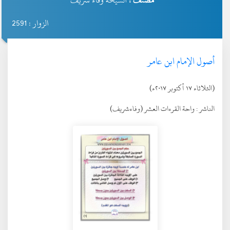
مصنف :
الشيخة وفاء شريف
الزوار : 2591
أصول الإمام ابن عامر
(الثلاثاء ١٧ أكتوبر ٢٠١٧ء)
الناشر :
واحة القرءات العشر (وفاءشريف)