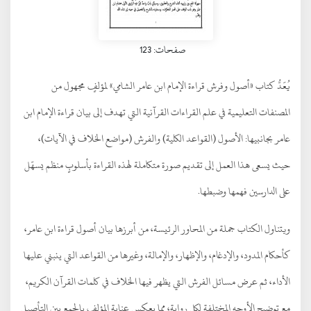
صفحات: 123
يُعَدُّ كتاب «أصول وفرش قراءة الإمام ابن عامر الشامي» لمؤلفٍ مجهول من
المصنفات التعليمية في علم القراءات القرآنية التي تهدف إلى بيان قراءة الإمام ابن
عامر بجانبيها: الأصول (القواعد الكلية) والفرش (مواضع الخلاف في الآيات)،
حيث يسعى هذا العمل إلى تقديم صورة متكاملة لهذه القراءة بأسلوبٍ منظم يسهّل
على الدارسين فهمها وضبطها.
ويتناول الكتاب جملة من المحاور الرئيسة، من أبرزها بيان أصول قراءة ابن عامر،
كأحكام المدود، والإدغام، والإظهار، والإمالة، وغيرها من القواعد التي ينبني عليها
الأداء، ثم عرض مسائل الفرش التي يظهر فيها الخلاف في كلمات القرآن الكريم،
مع توضيح الأوجه المختلفة لكل رواية، مما يعكس عناية المؤلف بالجمع بين التأصيل