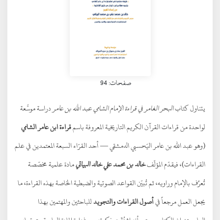
صفحات: 94
يتناول كتاب
البحر الغامر في قراءة الإمام الشامي عبد الله بن عامر
دراسة موسَّعة
لواحدة من قراءات القرآن الكريم التاريخية المعروفة باسم
قراءة ابن عامر الشامي
(وهو عبد الله بن عامر اليَحسبي الدمشقي — أحد القرّاء السبعة المعتمدين في علم
القراءات)، فيقدّم المؤلّف
خالد بن محمد علي خالد البياتي
مادة علمية مخصّصة
تُعرِّف بالإمام وراويه، ثم تُبيّن القواعد الصوتية والضبطية الخاصة بهذه القراءة، ما
يجعل العمل مرجعاً في
أصول القراءات والتجويد
للباحثين والمهتمين بهذا