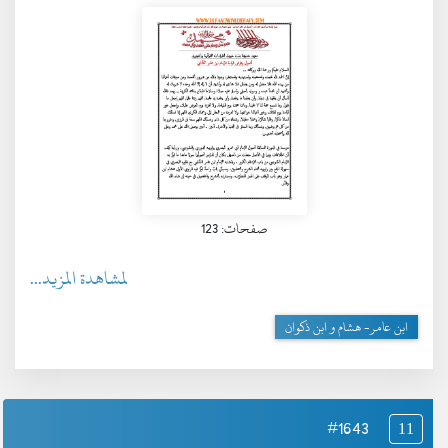
صفحات: 123
لمشاهدة المزيد...
ابن عامر- هشام و ابن ذكوان
#1643
11