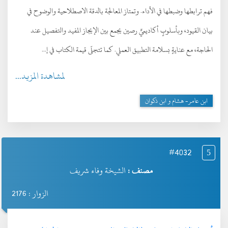
فهم ترابطها وضبطها في الأداء. وتمتاز المعالجة بالدقة الاصطلاحية والوضوح في
بيان القيود، وبأسلوبٍ أكاديميٍّ رصين يجمع بين الإيجاز المفيد والتفصيل عند
الحاجة، مع عنايةٍ بسلامة التطبيق العملي. كما تتجلّى قيمة الكتاب في إ...
لمشاهدة المزيد...
ابن عامر- هشام و ابن ذكوان
#4032
5
مصنف :
الشيخة وفاء شريف
الزوار : 2176