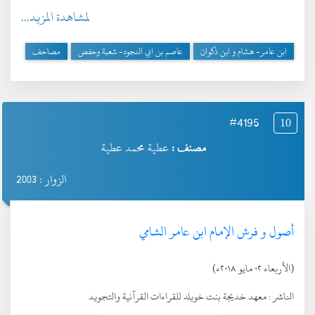
لمشاهدة المزيد...
ابن عامر- هشام و ابن ذكوان
عاصم بن ابي النجود- شعبة وحفص
مصاحف
#4195
10
مصنف :
عطية محمد عطية
الزوار : 2003
أصول و فرش الإمام ابن عامر الشامي
(الأربعاء ٠٢ مايو ٢٠١٨ء)
الناشر :
معهد خديجة بنت خويلد للقراءات القرآنية والتجويد