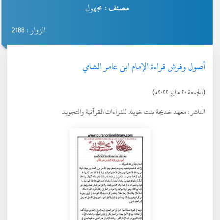
مصنف :
مجهول
الزوار : 2188
أصول وفرش قراءة الإمام ابن عامر الشامي
(الجمعة ٢٠ مايو ٢٠٢٢ء)
الناشر :
معهد خديجة بنت خويلد للقراءات القرآنية والتجويد