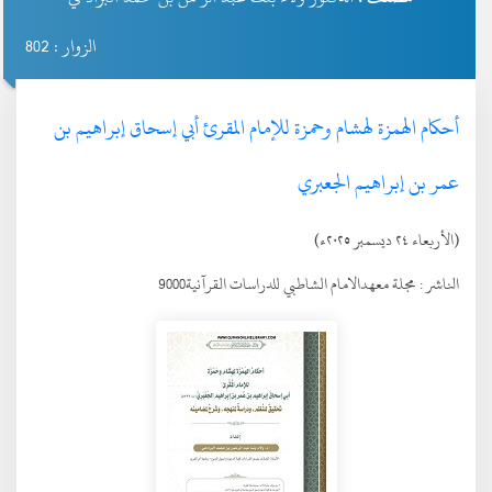
الزوار : 802
أحكام الهمزة لهشام وحمزة للإمام المقرئ أبي إسحاق إبراهيم بن
عمر بن إبراهيم الجعبري
(الأربعاء ٢٤ ديسمبر ٢٠٢٥ء)
الناشر :
مجلة معهدالامام الشاطبي للدراسات القرآنية9000