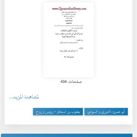
صفحات: 434
لمشاهدة المزيد...
أبو عمرو- الدوري و السوسي
يعقوب بن اسحاق – رويس و روح