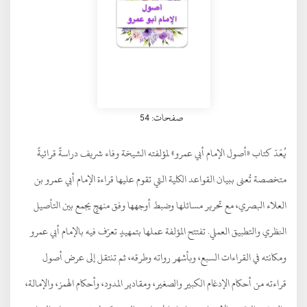
صفحات: 54
يُعَدّ كتاب «أصول الإمام أبي عمرو» لمؤلفته الشيخة وفاء شريف دراسةً قرائيةً
متخصصة تُعنى ببيان القواعد الكلية التي تقوم عليها قراءة الإمام أبي عمرو بن
العلاء البصري، مع تحرير مسائلها وضبط أوجهها وفق منهجٍ يجمع بين التأصيل
النظري والتطبيق العملي. تفتتح المؤلفة عملها بتمهيدٍ تعرّف فيه بالإمام أبي عمرو
ومكانته في القراءات السبع، وبأشهر رواته وطرقه، ثم تنتقل إلى عرض أصول
قراءته من أحكام الإدغام الكبير والصغير، ومقادير المدود، وأحكام الهمز، والإمالة،