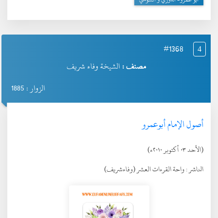
#1368
4
مصنف :
الشيخة وفاء شريف
الزوار : 1885
أصول الإمام أبوعمرو
(الأحد ٠٣ أكتوبر ٢٠١٠ء)
الناشر :
واحة القرءات العشر (وفاءشريف)