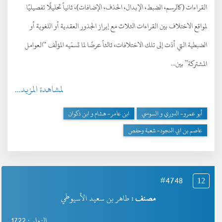
القراءات (كالرسم، الضبط، الإبدال، الحذف، الإضافات)، ثانياً تحليلًا تفصيليًا
لمواقع الاختلاف بين القراءات الثلاث مع إبراز الجذور العقدية أو اللغوية أو
الضبطية التي أدّت إلى تلك الاختلافات، ثالثاً عرضًا لما تسمّيه المؤلّف “العوامل
المشتركة” بين...
لمشاهدة المزيد...
أبو عمرو- الدوري و السوسي
ابن عامر- هشام و ابن ذكوان
عاصم بن ابي النجود- شعبة وحفص
#4748
12
مصنف :
طاهر بن سعيد الأسيوطي
الزوار : 1722