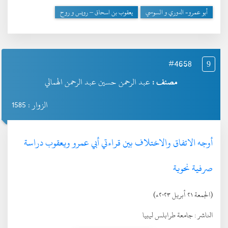
أبو عمرو- الدوري و السوسي
يعقوب بن اسحاق – رويس و روح
#4658
9
مصنف :
عبد الرحمن حسين عبد الرحمن الهمالي
الزوار : 1585
أوجه الاتفاق والاختلاف بين قراءتي أبي عمرو ويعقوب دراسة
صرفية نحوية
(الجمعة ٢١ أبريل ٢٠٢٣ء)
الناشر :
جامعة طرابلس ليبيا