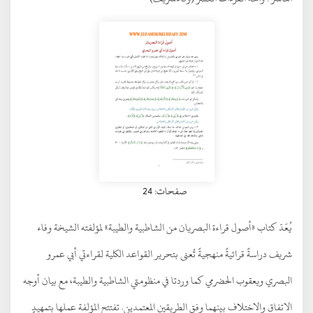
صفحات: 24
يُعَدّ كتاب «أصول قراءة البصريان من الشاطبية والطيبة» لمؤلفته الشيخة وفاء
شريف دراسةً قرائيةً منهجيةً تُعنى بتحرير القواعد الكلية لقراءتي أبي عمرو
البصري ويعقوب الحضرمي كما وردتا في منظومتي الشاطبية والطيبة، مع بيان أوجه
الاتفاق والاختلاف بينهما وفق الطريقين المعتمدين. تفتتح المؤلفة عملها بتمهيدٍ