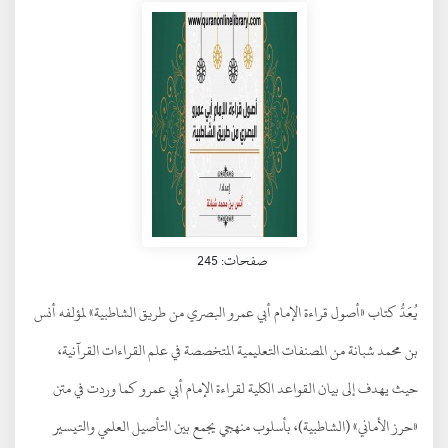
صفحات: 245
يُعَدُّ كتاب «أصول قراءة الإمام أبي عمرو البصري من طريق الشاطبية» لمؤلفه أنس
بن محمد شبانة من المصنفات التعليمية المتخصصة في علم القراءات القرآنية،
حيث يهدف إلى بيان القواعد الكلية لقراءة الإمام أبي عمرو كما وردت في متن
«حرز الأماني» (الشاطبية)، بأسلوب منهجي يجمع بين التأصيل العلمي والتيسير