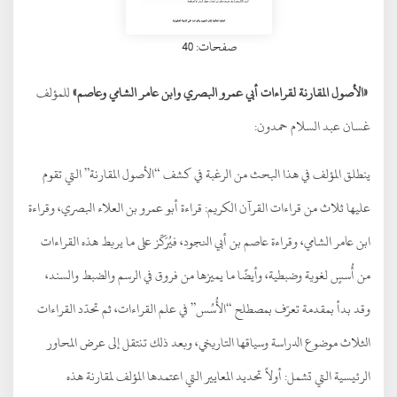
صفحات: 40
«الأصول المقارنة لقراءات أبي عمرو البصري وابن عامر الشامي وعاصم»
للمؤلف
غسان عبد السلام حمدون:
ينطلق المؤلف في هذا البحث من الرغبة في كشف “الأصول المقارنة” التي تقوم
عليها ثلاث من قراءات القرآن الكريم: قراءة أبو عمرو بن العلاء البصري، وقراءة
ابن عامر الشامي، وقراءة عاصم بن أبي النجود، فيُرَكّز على ما يربط هذه القراءات
من أُسسٍ لغوية وضبطية، وأيضًا ما يميزها من فروق في الرسم والضبط والسند،
وقد بدأ بمقدمة تعرّف بمصطلح “الأُسُس” في علم القراءات، ثم تحدّد القراءات
الثلاث موضوع الدراسة وسياقها التاريخي، وبعد ذلك تنتقل إلى عرض المحاور
الرئيسية التي تشمل: أولاً تحديد المعايير التي اعتمدها المؤلف لمقارنة هذه