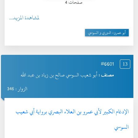
صفحات: 4
لمشاهدة المزيد...
أبو عمرو- الدوري و السوسي
#6601
13
مصنف :
أبو شعيب السوسي صالح بن زياد بن عبد الله
الزوار : 346
الإدغام الكبير لأبي عمرو بن العلاء البصري برواية أبي شعيب
السوسي