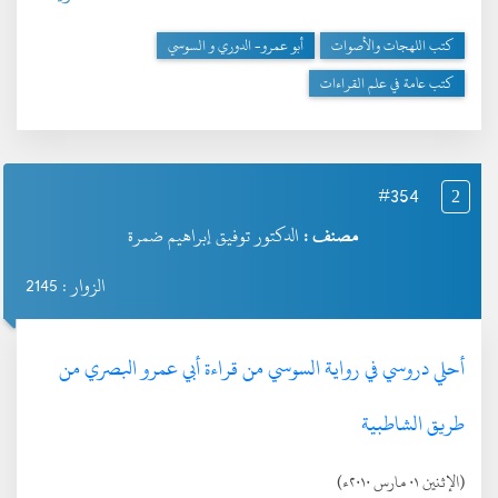
كتب اللهجات والأصوات
أبو عمرو- الدوري و السوسي
كتب عامة في علم القراءات
#354
2
مصنف :
الدكتور توفيق إبراهيم ضمرة
الزوار : 2145
أحلي دروسي في رواية السوسي من قراءة أبي عمرو البصري من
طريق الشاطبية
(الإثنين ٠١ مارس ٢٠١٠ء)