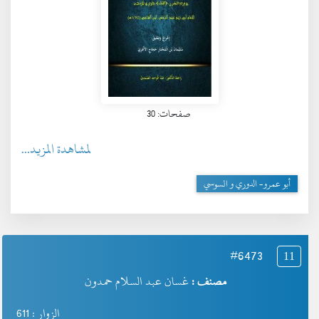
صفحات: 30
لمشاهدة المزيد...
أبو عمرو- الدوري و السوسي
#6473
11
مصنف :
غسان عبد السلام حمدون
الزوار : 611