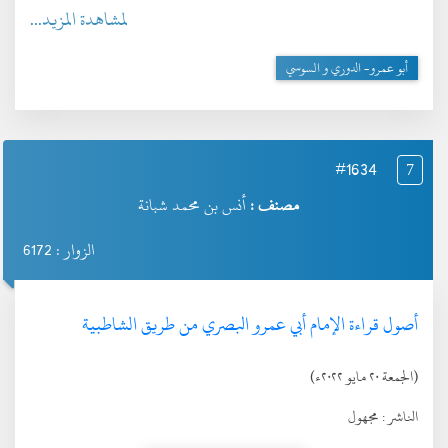
لمشاهدة المزيد...
أبو عمرو- الدوري و السوسي
#1634
7
مصنف :
أنس بن محمد شبانة
الزوار : 6172
أصول قراءة الإمام أبي عمرو البصري من طريق الشاطبية
(الجمعة ٢٠ مايو ٢٠٢٢ء)
الناشر :
مجهول