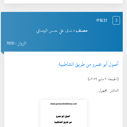
#1631
3
مصنف :
ندى علي حسن الوصابي
الزوار : 1900
أصول أبو عمرو من طريق الشاطبية
(الجمعة ٢٠ مايو ٢٠٢٢ء)
الناشر :
مجهول