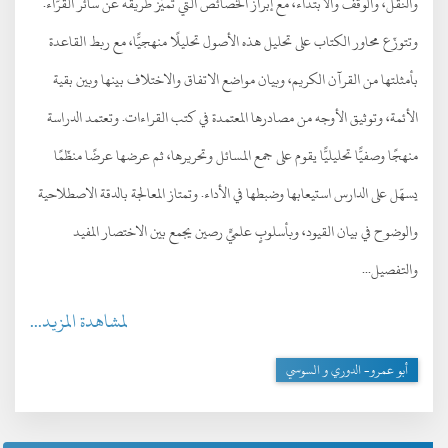
والنقل، والوقف والابتداء، مع إبراز الخصائص التي تميّز طريقه عن سائر القرّاء.
وتتوزّع محاور الكتاب على تحليل هذه الأصول تحليلًا منهجيًّا، مع ربط القاعدة
بأمثلتها من القرآن الكريم، وبيان مواضع الاتفاق والاختلاف بينها وبين بقية
الأئمة، وتوثيق الأوجه من مصادرها المعتمدة في كتب القراءات. وتعتمد الدراسة
منهجًا وصفيًّا تحليليًّا يقوم على جمع المسائل وتحريرها، ثم عرضها عرضًا منظّمًا
يسهّل على الدارس استيعابها وضبطها في الأداء. وتمتاز المعالجة بالدقة الاصطلاحية
والوضوح في بيان القيود، وبأسلوبٍ علميٍّ رصين يجمع بين الاختصار المفيد
والتفصيل...
لمشاهدة المزيد...
أبو عمرو- الدوري و السوسي