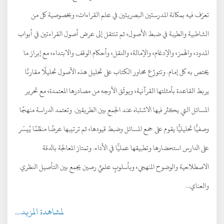
تعرّف فيه بمكانة المدرستين البصريتين في علم القراءات، وبخصوصية كل من
الشاطبية والطيبة في ضبط الأصول، ثم تنتقل إلى عرض أصول القراءتين في أبواب
المدود، والهمز، والإدغام، والإمالة، والنقل، وأحكام الوقف والابتداء، مع إبراز ما
يختص به كل إمام. وتتوزّع محاور الكتاب على تحليل هذه الأصول تحليلًا مقارنًا
يربط القاعدة بأمثلتها القرآنية، ويوثّق الأوجه من مصادرها المعتمدة، مع تحرير
المسائل التي يكثر فيها الاشتباه عند الجمع بين الطريقين. وتعتمد الدراسة منهجًا
وصفيًّا تحليليًّا يقوم على جمع المسائل وضبط قيودها، ثم ترتيبها عرضًا منظّمًا يُيسّر
على الدارس استحضارها وتطبيقها عمليًّا في الأداء. وتمتاز المعالجة بالدقة
الاصطلاحية والوضوح المنهجي، وبأسلوبٍ علميٍّ رصين يجمع بين التأصيل النظري
والعناي...
لمشاهدة المزيد...