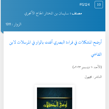
#5124
10
مصنف :
سليمان بن المختار الحاج الأنجري
الزوار : 1311
أوضح المشكلات في قراءة البصري أقتت بالواو في المرسلات لابن
القاضي
(الأحد ١٠ ديسمبر ٢٠٢٣ء)
الناشر :
مجهول