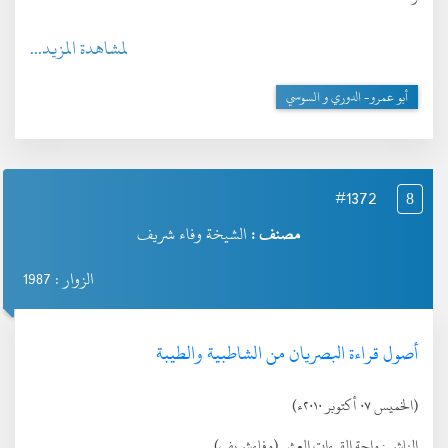
لمشاهدة المزيد...
أبو عمرو- الدوري و السوسي
#1372
8
مصنف :
الشيخة وفاء شريف
الزوار : 1987
أصول قراءة البصريان من الشاطبية والطيبة
(الخميس ٠٧ أكتوبر ٢٠١٠ء)
الناشر :
واحة القرءات العشر (وفاءشريف)