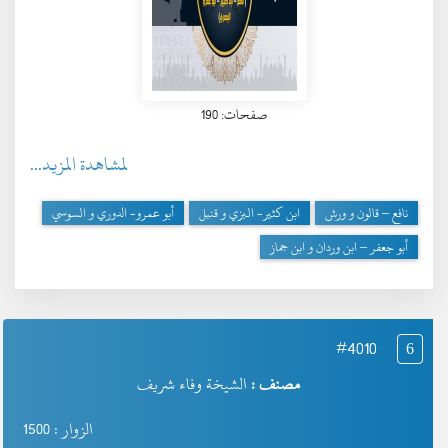
صفحات: 190
لمشاهدة المزيد...
نافع – قالون و ورش
ابن كثير- البزي و قنبل
أبو عمرو- الدوري و السوسي
أبو جعفر – ابن وردان و ابن جماز
#4010
6
مصنف :
الشيخة وفاء شريف
الزوار : 1500