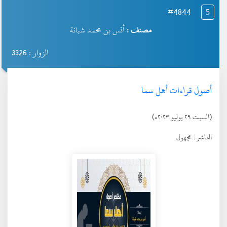
#4844
5
مصنف :
أنس بن محمد شبانة
الزوار : 3326
أصول قراءات أهل سما
(السبت ٢٩ يوليو ٢٠٢٣ء)
الناشر :
مجهول