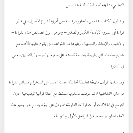
التعليمي، مما يجعله مناسبًا لطلبة هذا الفن.
ويتناول الكتاب جملة من المحاور الرئيسة، من أبرزها شرح الأصول التي تميّز
قراءة أبي عمرو، كالإدغام الكبير والصغير – وهو من أبرز خصائص هذه القراءة –
والإظهار، والإمالة، والتسهيل، وغيرها من القواعد التي يقوم عليها الأداء، مع
تنظيم هذه المسائل بطريقة واضحة تساعد على استيعابها وربطها بالتطبيق العملي
في التلاوة.
وقد سلك المؤلف منهجًا تعليميًا تحليليًا، حيث اعتمد على استخراج مسائل القراءة
من متن «الشاطبية»، ثم عرضها بأسلوب مبسّط مع أمثلة قرآنية توضيحية، دون
التوسع في الخلافات أو التعليلات الدقيقة، مما يدل على توجّه واضح نحو تيسير هذا
العلم للدارسين، خاصة في المراحل الأولى والمتوسطة.
و...