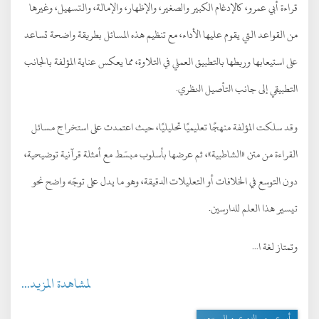
قراءة أبي عمرو، كالإدغام الكبير والصغير، والإظهار، والإمالة، والتسهيل، وغيرها
من القواعد التي يقوم عليها الأداء، مع تنظيم هذه المسائل بطريقة واضحة تساعد
على استيعابها وربطها بالتطبيق العملي في التلاوة، مما يعكس عناية المؤلفة بالجانب
التطبيقي إلى جانب التأصيل النظري.
وقد سلكت المؤلفة منهجًا تعليميًا تحليليًا، حيث اعتمدت على استخراج مسائل
القراءة من متن «الشاطبية»، ثم عرضها بأسلوب مبسّط مع أمثلة قرآنية توضيحية،
دون التوسع في الخلافات أو التعليلات الدقيقة، وهو ما يدل على توجّه واضح نحو
تيسير هذا العلم للدارسين.
وتمتاز لغة ا...
لمشاهدة المزيد...
أبو عمرو- الدوري و السوسي