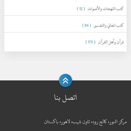
كتب اللهجات والأصوات
( 12 )
كتب المعاني والتفسير
( 94 )
قرآن وأهل القرآن
( 175 )
اتصل بنا
مركز النور، كالج رود، تاون شيب، لاهور، باكستان