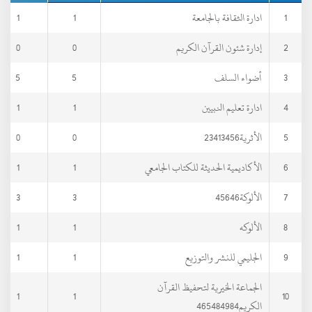
1
ادارة الثقافة بالجامعة
1
1
2
إدارة شئون القرآن الكريم
0
0
3
أضواء السلف
5
5
4
ادارة تعليم النبيين
1
1
5
الأثرية23413456
0
0
6
الأكاديمية الحديثة للكتاب الجامعي
1
1
7
الألوكة45646
3
3
8
الألوكه
1
1
9
الجليمي للنشر والتوزيع
1
1
الجماعة الخيرية لتحفيظ القرآن
1
1
10
الكريم465484984