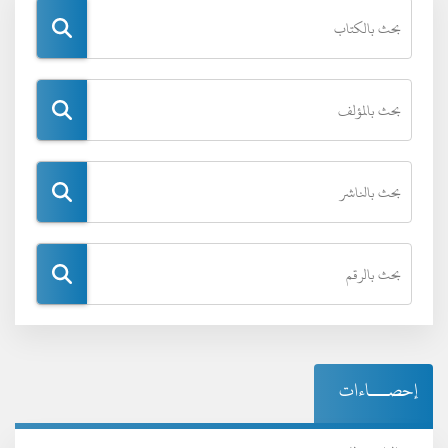
إحصـــاءات