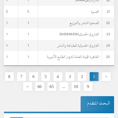
20
الدارالسلفية24144
1
1
21
الصبوة
0
0
22
الصحوة للنشر والتوزيع
1
1
23
الفاروق الحديثية5645646456
1
1
24
الفاروق الحديثية للطباعة والنشر
1
1
25
القاهرة الهيئة العامة لشؤن الطابع الأميرية
1
1
8
7
6
5
4
3
2
1
<
>
66
65
...
10
9
البحث المتقدم