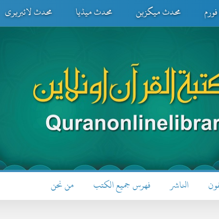
ورم
محدث میگزین
محدث میڈیا
محدث لائبریری
فون
الناشر
فهرس جميع الكتب
من نحن