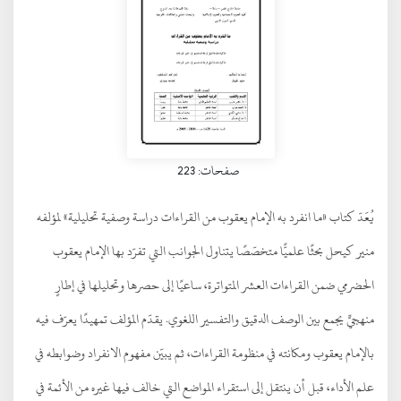
صفحات: 223
يُعَدّ كتاب «ما انفرد به الإمام يعقوب من القراءات دراسة وصفية تحليلية» لمؤلفه
منير كيحل بحثًا علميًّا متخصّصًا يتناول الجوانب التي تفرّد بها الإمام يعقوب
الحضرمي ضمن القراءات العشر المتواترة، ساعيًا إلى حصرها وتحليلها في إطارٍ
منهجيٍّ يجمع بين الوصف الدقيق والتفسير اللغوي. يقدّم المؤلف تمهيدًا يعرّف فيه
بالإمام يعقوب ومكانته في منظومة القراءات، ثم يبيّن مفهوم الانفراد وضوابطه في
علم الأداء، قبل أن ينتقل إلى استقراء المواضع التي خالف فيها غيره من الأئمة في