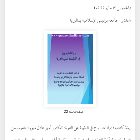
(الخميس ١٢ مايو ٢٠٢٢ء)
الناشر :
جامعة برليس الإسلامية بماليزيا
صفحات: 22
يُعَدُّ كتاب «زيادات روح في الطيبة على الدرة» للدكتور أمير عادل مبروك الديب من
الدراسات القرآنية المتخصصة التي تعالج جانبًا دقيقًا من جوانب علم القراءات،