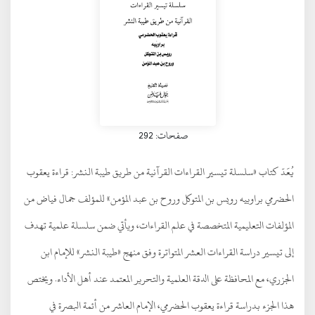
صفحات: 292
يُعَدّ كتاب «سلسلة تيسير القراءات القرآنية من طريق طيبة النشر: قراءة يعقوب
الحضرمي براوييه رويس بن المتوكل وروح بن عبد المؤمن» للمؤلف جمال فياض من
المؤلفات التعليمية المتخصصة في علم القراءات، ويأتي ضمن سلسلة علمية تهدف
إلى تيسير دراسة القراءات العشر المتواترة وفق منهج «طيبة النشر» للإمام ابن
الجزري، مع المحافظة على الدقة العلمية والتحرير المعتمد عند أهل الأداء. ويختص
هذا الجزء بدراسة قراءة يعقوب الحضرمي، الإمام العاشر من أئمة البصرة في