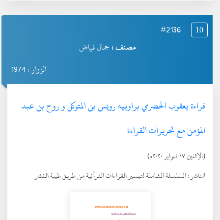
#2136
10
مصنف :
جمال فياض
الزوار : 1974
قراءة يعقوب الحضرمي براوييه رويس بن المتوكل و روح بن عبد
المؤمن مع تحريرات القراءة
(الإثنين ١٧ فبراير ٢٠٢٠ء)
الناشر :
السلسلة الشاملة لتيسير القراءات القرآنية من طريق طيبة النشر