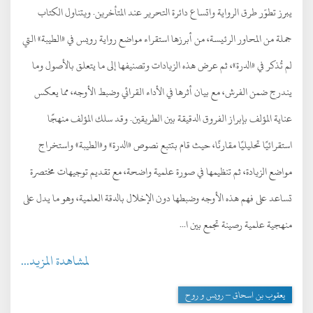
يبرز تطوّر طرق الرواية واتساع دائرة التحرير عند المتأخرين. ويتناول الكتاب
جملة من المحاور الرئيسة، من أبرزها استقراء مواضع رواية رويس في «الطيبة» التي
لم تُذكر في «الدرة»، ثم عرض هذه الزيادات وتصنيفها إلى ما يتعلق بالأصول وما
يندرج ضمن الفرش، مع بيان أثرها في الأداء القرائي وضبط الأوجه، مما يعكس
عناية المؤلف بإبراز الفروق الدقيقة بين الطريقين. وقد سلك المؤلف منهجًا
استقرائيًا تحليليًا مقارنًا، حيث قام بتتبع نصوص «الدرة» و«الطيبة» واستخراج
مواضع الزيادة، ثم تنظيمها في صورة علمية واضحة، مع تقديم توجيهات مختصرة
تساعد على فهم هذه الأوجه وضبطها دون الإخلال بالدقة العلمية، وهو ما يدل على
منهجية علمية رصينة تجمع بين ا...
لمشاهدة المزيد...
يعقوب بن اسحاق – رويس و روح