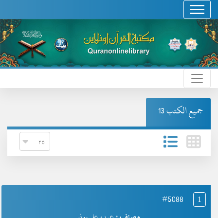
جميع الكتب 13
#5088
1
مصنف :
عبده علي يونس