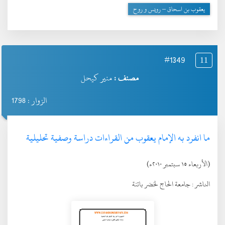
يعقوب بن اسحاق – رويس و روح
#1349
11
مصنف :
منير كيحل
الزوار : 1798
ما انفرد به الإمام يعقوب من القراءات دراسة وصفية تحليلية
(الأربعاء ١٥ سبتمبر ٢٠١٠ء)
الناشر :
جامعة الحاج لخضر باتنة