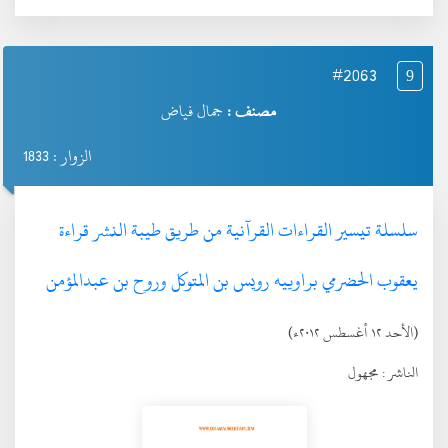
#2063
9
مصنف :
جمال فياض
الزوار : 1833
سلسلة تيسير القراءات القرآنية من طريق طيبة النشر قراءة
يعقوب الحضرمي براوييه رويس بن المتوكل وروح بن عبدالمؤمن
(الأحد ١٢ أغسطس ٢٠١٢ء)
الناشر :
مجهول