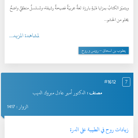
ويتميّز الكتابُ بمزايا فنّيةٍ بارزة: لغةٌ عربيّةٌ فصيحةٌ رشيقة، وتسلسلٌ منطقيٌّ واضحٌ
يخلو من الحشو...
لمشاهدة المزيد...
يعقوب بن اسحاق – رويس و روح
#1612
7
مصنف :
الدكتور أمير عادل مبروك الديب
الزوار : 1417
زيادات روح في الطيبة على الدرة