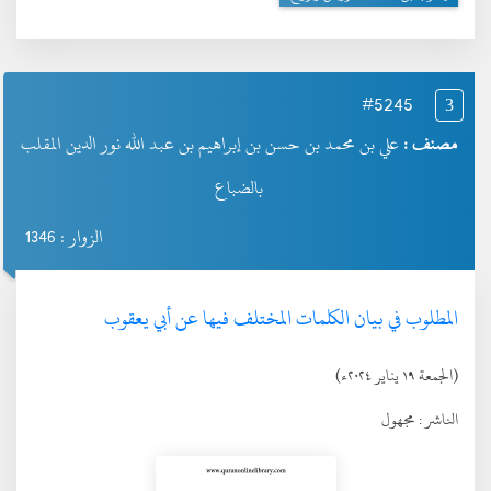
#5245
3
مصنف :
علي بن محمد بن حسن بن إبراهيم بن عبد الله نور الدين المقلب
بالضباع
الزوار : 1346
المطلوب في بيان الكلمات المختلف فيها عن أبي يعقوب
(الجمعة ١٩ يناير ٢٠٢٤ء)
الناشر :
مجهول