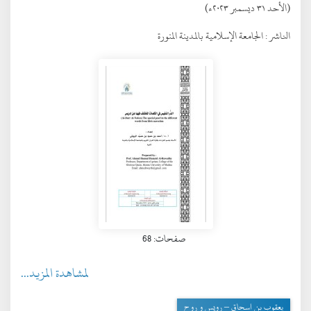
(الأحد ٣١ ديسمبر ٢٠٢٣ء)
الناشر :
الجامعة الإسلامية بالمدينة المنورة
صفحات: 68
لمشاهدة المزيد...
يعقوب بن اسحاق – رويس و روح