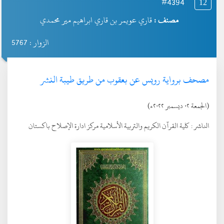
#4394
12
مصنف :
قاري عويمر بن قاري ابراهيم مير محمدي
الزوار : 5767
مصحف برواية رويس عن بعقوب من طريق طيبة النشر
(الجمعة ٠٢ ديسمبر ٢٠٢٢ء)
الناشر :
كلية القرآن الكريم والتربية الأسلامية مركز ادارة الإصلاح باكستان