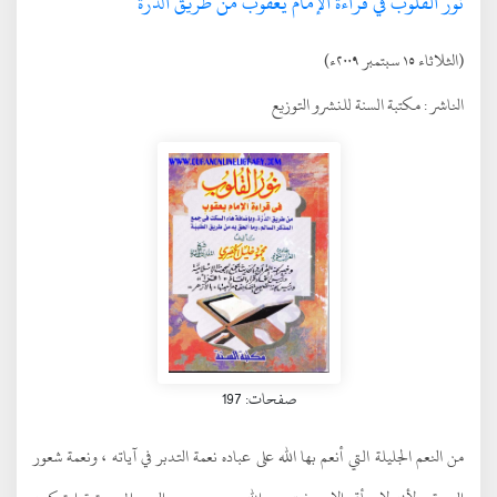
نور القلوب في قراءة الإمام يعقوب من طريق الدرة
(الثلاثاء ١٥ سبتمبر ٢٠٠٩ء)
الناشر :
مكتبة السنة للنشرو التوزيع
صفحات: 197
من النعم الجليلة التي أنعم بها الله على عباده نعمة التدبر في آياته ، ونعمة شعور