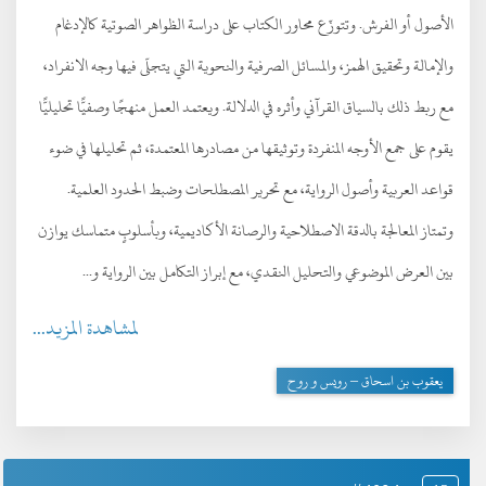
الأصول أو الفرش. وتتوزّع محاور الكتاب على دراسة الظواهر الصوتية كالإدغام
والإمالة وتحقيق الهمز، والمسائل الصرفية والنحوية التي يتجلّى فيها وجه الانفراد،
مع ربط ذلك بالسياق القرآني وأثره في الدلالة. ويعتمد العمل منهجًا وصفيًّا تحليليًّا
يقوم على جمع الأوجه المنفردة وتوثيقها من مصادرها المعتمدة، ثم تحليلها في ضوء
قواعد العربية وأصول الرواية، مع تحرير المصطلحات وضبط الحدود العلمية.
وتمتاز المعالجة بالدقة الاصطلاحية والرصانة الأكاديمية، وبأسلوبٍ متماسك يوازن
بين العرض الموضوعي والتحليل النقدي، مع إبراز التكامل بين الرواية و...
لمشاهدة المزيد...
يعقوب بن اسحاق – رويس و روح