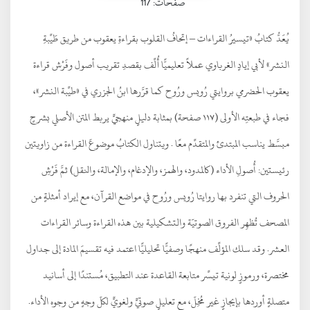
صفحات: 117
يُعَدُّ كتابُ «تيسيرُ القراءات – إتحافُ القلوب بقراءةِ يعقوب من طريق طَيِّبةِ
النشر» لأبي إيادٍ الغرباوي عملاً تعليميًّا أُلِّف بقصدِ تقريب أصول وفَرْش قراءة
يعقوب الحضرمي بروايتي رُويس ورُوح كما قرَّرها ابنُ الجزري في «طيِّبة النشر»،
فجاء في طبعتِه الأولى (١١٧ صفحة) بمثابة دليلٍ منهجيٍّ يربط المتن الأصلي بشرحٍ
مبسَّط يناسب المبتدئ والمتقدِّم معًا . ويتناول الكتابُ موضوعَ القراءة من زاويتين
رئيستين: أُصولِ الأداء (كالمدود، والهمز، والإدغام، والإمالة، والنقل) ثمَّ فَرْشِ
الحروف التي تنفرد بها روايتا رُويس ورُوح في مواضع القرآن، مع إيراد أمثلةٍ من
المصحف تُظهِر الفروق الصوتيّة والتشكيلية بين هذه القراءة وسائر القراءات
العشر. وقد سلك المؤلِّف منهجًا وصفيًّا تحليليًّا اعتمد فيه تقسيمَ المادة إلى جداول
مختصرة، ورموزٍ لونية تيسِّر متابعة القاعدة عند التطبيق، مُستندًا إلى أسانيد
متصلةٍ أوردها بإيجازٍ غير مُخِلّ، مع تعليلٍ صوتيٍّ ولغويٍّ لكلّ وجهٍ من وجوه الأداء.