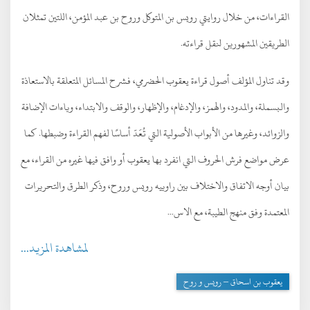
القراءات، من خلال روايتي رويس بن المتوكل وروح بن عبد المؤمن، اللتين تمثلان
الطريقين المشهورين لنقل قراءته.
وقد تناول المؤلف أصول قراءة يعقوب الحضرمي، فشرح المسائل المتعلقة بالاستعاذة
والبسملة، والمدود، والهمز، والإدغام، والإظهار، والوقف والابتداء، وياءات الإضافة
والزوائد، وغيرها من الأبواب الأصولية التي تُعَدّ أساسًا لفهم القراءة وضبطها. كما
عرض مواضع فرش الحروف التي انفرد بها يعقوب أو وافق فيها غيره من القراء، مع
بيان أوجه الاتفاق والاختلاف بين راوييه رويس وروح، وذكر الطرق والتحريرات
المعتمدة وفق منهج الطيبة، مع الاس...
لمشاهدة المزيد...
يعقوب بن اسحاق – رويس و روح