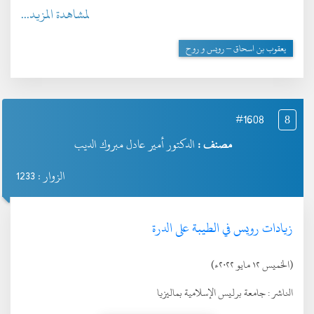
لمشاهدة المزيد...
يعقوب بن اسحاق – رويس و روح
#1608
8
مصنف :
الدكتور أمير عادل مبروك الديب
الزوار : 1233
زيادات رويس في الطيبة على الدرة
(الخميس ١٢ مايو ٢٠٢٢ء)
الناشر :
جامعة برليس الإسلامية بماليزيا