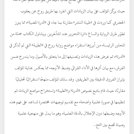
حيث يركّز المؤلف على بيان الزيادات التي انفرد بها طريق روح عن يعقوب
الحضرمي كما وردت في «طيبة النشر» مقارنة بما جاء في «الدرة المضية»، مما يبرز
تطوّر طرق الرواية واتساع دائرة التحرير عند المتأخرين. ويتناول الكتاب جملة من
المحاور الرئيسة، من أبرزها استقراء مواضع رواية روح في «الطيبة» التي لم تُذكر في
«الدرة»، ثم عرض هذه الزيادات وتصنيفها إلى ما يتعلق بالأصول وما يندرج ضمن
الفرش، مع بيان أثرها في الأداء القرائي وضبط الأوجه، مما يعكس عناية المؤلف
بإبراز الفروق الدقيقة بين الطريقين. وقد سلك المؤلف منهجًا استقرائيًا تحليليًا
مقارنًا، حيث قام بتتبع نصوص «الدرة» و«الطيبة» واستخراج مواضع الزيادة، ثم
تنظيمها في صورة علمية واضحة، مع تقديم توجيهات مختصرة تساعد على فهم هذه
الأوجه وضبطها دون الإخلال بالدقة العلمية، وهو ما يدل على منهجية علمية
رصينة تجمع بين التح...