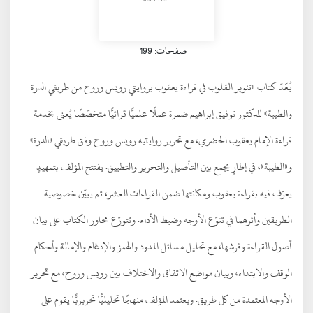
صفحات: 199
يُعَدّ كتاب «تنوير القلوب في قراءة يعقوب بروايتي رويس وروح من طريقي الدرة
والطيبة» للدكتور توفيق إبراهيم ضمرة عملًا علميًّا قرائيًّا متخصّصًا يُعنى بخدمة
قراءة الإمام يعقوب الحضرمي، مع تحرير روايتيه رويس وروح وفق طريقي «الدرة»
و«الطيبة»، في إطارٍ يجمع بين التأصيل والتحرير والتطبيق. يفتتح المؤلف بتمهيدٍ
يعرّف فيه بقراءة يعقوب ومكانتها ضمن القراءات العشر، ثم يبيّن خصوصية
الطريقين وأثرهما في تنوّع الأوجه وضبط الأداء. وتتوزّع محاور الكتاب على بيان
أصول القراءة وفرشها، مع تحليل مسائل المدود والهمز والإدغام والإمالة وأحكام
الوقف والابتداء، وبيان مواضع الاتفاق والاختلاف بين رويس وروح، مع تحرير
الأوجه المعتمدة من كل طريق. ويعتمد المؤلف منهجًا تحليليًّا تحريريًّا يقوم على