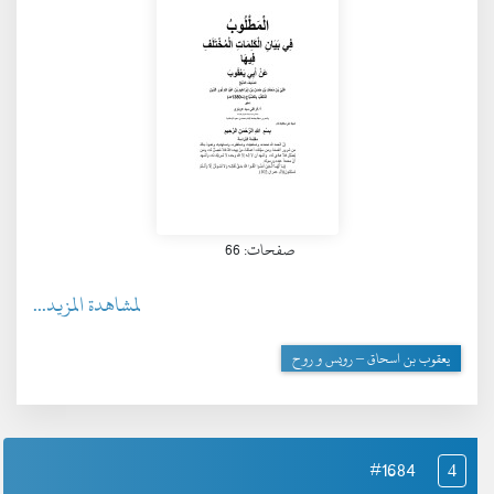
صفحات: 66
لمشاهدة المزيد...
يعقوب بن اسحاق – رويس و روح
#1684
4