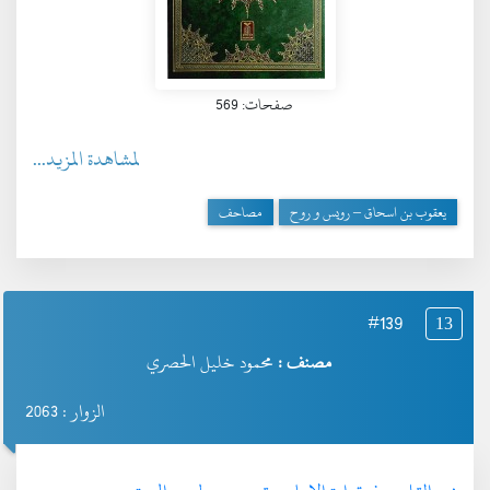
صفحات: 569
لمشاهدة المزيد...
يعقوب بن اسحاق – رويس و روح
مصاحف
#139
13
مصنف :
محمود خليل الحصري
الزوار : 2063