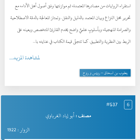
استقراء الروايات من مصادرها المعتمدة، ثم موازنتها وفق أصول أهل الأداء، مع
تحرير محل النزاع وبيان المعتمد بالدليل والنقل. وتمتاز المعالجة بالدقة الاصطلاحية
والصرامة المنهجية، وبأسلوبٍ علميٍّ واضح يخدم القارئ المتخصص ويعينه على
الربط بين النظرية والتطبيق. كما تتجلّى قيمة الكتاب في عنايته با...
لمشاهدة المزيد...
يعقوب بن اسحاق – رويس و روح
#537
6
مصنف :
أبو إياد الغرباوي
الزوار : 1922