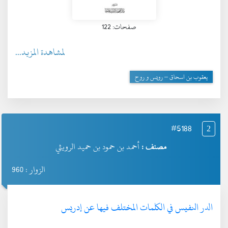
صفحات: 122
لمشاهدة المزيد...
يعقوب بن اسحاق – رويس و روح
#5188
2
مصنف :
أحمد بن حمود بن حميد الرويثي
الزوار : 960
الدر النفيس في الكلمات المختلف فيها عن إدريس