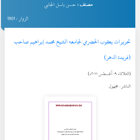
مصنف :
حسن باسل الجلبي
الزوار : 1901
تحريرات يعقوب الحضرمي لجامعه الشيخ محمد إبراهيم صاحب
(فريدة الدهر)
(الثلاثاء ٠٩ أغسطس ٢٠١١ء)
الناشر :
مجهول