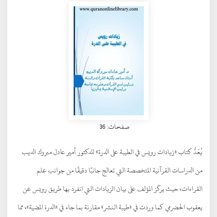
صفحات: 36
يُعَدُّ كتاب «زيادات رويس في الطيبة على الدرة» للدكتور أمير عادل مبروك الديب
من الدراسات القرآنية المتخصصة التي تعالج جانبًا دقيقًا من جوانب علم
القراءات، حيث يركّز المؤلف على بيان الزيادات التي انفرد بها طريق رويس عن
يعقوب الحضرمي كما وردت في «طيبة النشر» مقارنة بما جاء في «الدرة المضية»، مما