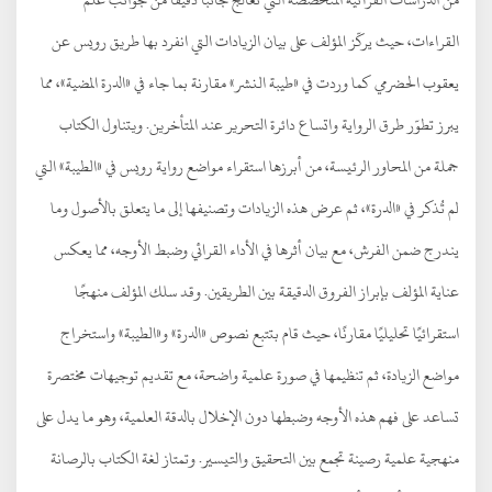
القراءات، حيث يركّز المؤلف على بيان الزيادات التي انفرد بها طريق رويس عن
يعقوب الحضرمي كما وردت في «طيبة النشر» مقارنة بما جاء في «الدرة المضية»، مما
يبرز تطوّر طرق الرواية واتساع دائرة التحرير عند المتأخرين. ويتناول الكتاب
جملة من المحاور الرئيسة، من أبرزها استقراء مواضع رواية رويس في «الطيبة» التي
لم تُذكر في «الدرة»، ثم عرض هذه الزيادات وتصنيفها إلى ما يتعلق بالأصول وما
يندرج ضمن الفرش، مع بيان أثرها في الأداء القرائي وضبط الأوجه، مما يعكس
عناية المؤلف بإبراز الفروق الدقيقة بين الطريقين. وقد سلك المؤلف منهجًا
استقرائيًا تحليليًا مقارنًا، حيث قام بتتبع نصوص «الدرة» و«الطيبة» واستخراج
مواضع الزيادة، ثم تنظيمها في صورة علمية واضحة، مع تقديم توجيهات مختصرة
تساعد على فهم هذه الأوجه وضبطها دون الإخلال بالدقة العلمية، وهو ما يدل على
منهجية علمية رصينة تجمع بين التحقيق والتيسير. وتمتاز لغة الكتاب بالرصانة