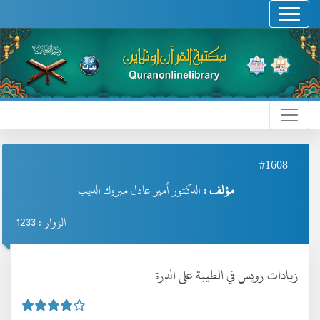
#1608
مؤلف :
الدكتور أمير عادل مبروك الديب
الزوار : 1233
زيادات رويس في الطيبة على الدرة