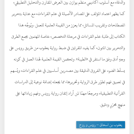
والدقة، مع أسلوب أكاديمي منظم يوازن بين العرض المقارن والتحليل التطبيقي،
كما يظهر اعتماد المؤلف على المصادر الأصيلة في علم القراءات، مع عناية بتحرير
المصطلحات وتقريب المسائل، مما يعزز من القيمة العلمية للعمل. ويُوجَّه هذا
الكتاب إلى طلبة علم القراءات في مرحلة التخصص، خاصة المهتمين بجمع الطرق
والتحرير بين المتون، كما يفيد المقرئين في ضبط رواية يعقوب من طريق رويس على
وجهٍ أدق وفق ما استقر في «الطيبة». وتكمن القيمة العلمية لهذا العمل في كونه
يسلّط الضوء على الفروق الدقيقة بين مصدرين أساسيين في علم القراءات، ويُسهم
في تعميق فهم تطوّر طرق الرواية وتحريرها، مما يجعله إضافة نوعية إلى الدراسات
القرآنية التطبيقية، ومرجعًا مهمًا لمن أراد إتقان رواية رويس وفهم زياداتها على
منهجٍ محرّرٍ ودقيق.
يعقوب بن اسحاق – رويس و روح