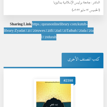
الناشر :
جامعة برليس الإسلامية بماليزيا
(الخميس ١٢ مايو ٢٠٢٢ء)
Sharing Link:
https://quranonlinelibrary.com/kutub-
library/Zyadat%20%20ruwes%20fi%20al%20Taibah%20ala%20a
l%20durah
كتب المصنف الأخرى
#2398