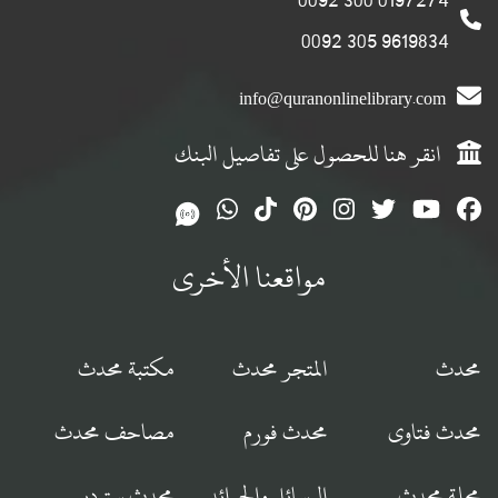
9619834 305 0092
info@quranonlinelibrary.com
انقر هنا للحصول على تفاصيل البنك
مواقعنا الأخرى
محدث
المتجر محدث
مكتبة محدث
محدث فتاوى
محدث فورم
مصاحف محدث
مجلة محدث
الرسائل والجرائد
محدث ستوديو