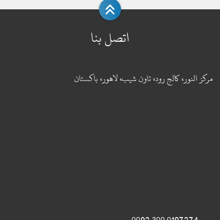
اتصل بنا
مركز النور، كالج رود، تاون شيب، لاهور، باكستان
0197274 300 0092