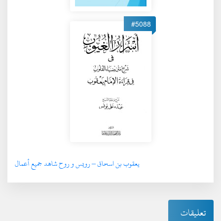
#5088
يعقوب بن اسحاق – رويس و روح شاهد جميع أعمال
تعليقات