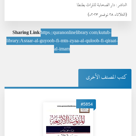
الناشر :
دار الصحابة للتراث بطنطا
(الثلاثاء ٢٨ نوفمبر ٢٠٢٣ء)
Sharing Link:
https://quranonlinelibrary.com/kutub-
library/Asraar-al-guyoob-fi-mtn-zyaa-al-quloob-fi-qiraat-
al-imam
كتب المصنف الأخرى
#5854