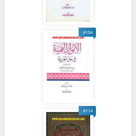
#154
#114