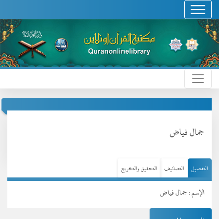
جمال فياض
التفصيل
التصانيف
التحقيق والتخريج
الإسم : جمال فياض