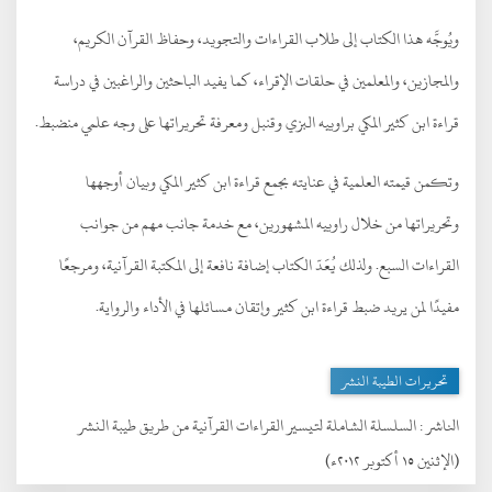
ويُوجَّه هذا الكتاب إلى طلاب القراءات والتجويد، وحفاظ القرآن الكريم،
والمجازين، والمعلمين في حلقات الإقراء، كما يفيد الباحثين والراغبين في دراسة
قراءة ابن كثير المكي براوييه البزي وقنبل ومعرفة تحريراتها على وجه علمي منضبط.
وتكمن قيمته العلمية في عنايته بجمع قراءة ابن كثير المكي وبيان أوجهها
وتحريراتها من خلال راوييه المشهورين، مع خدمة جانب مهم من جوانب
القراءات السبع. ولذلك يُعَدّ الكتاب إضافة نافعة إلى المكتبة القرآنية، ومرجعًا
مفيدًا لمن يريد ضبط قراءة ابن كثير وإتقان مسائلها في الأداء والرواية.
تحريرات الطيبة النشر
الناشر :
السلسلة الشاملة لتيسير القراءات القرآنية من طريق طيبة النشر
(الإثنين ١٥ أكتوبر ٢٠١٢ء)