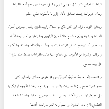
قراءة الإمام ابن كثير المكي بروايتي البزي وقنبل، ويهدف إلى جمع أوجه القراءة
وبيان تحريراتها وضبط مسائل الأداء والرواية بأسلوب علمي منظم.
ويتناول المؤلف قراءة ابن كثير المكي من خلال راوييه البزي وقنبل، فيعرض أصول
القراءة وفرشها، ويبيّن مواضع الخلاف بين الراويين وما يتعلق بها من أوجه الأداء
والتحرير. كما يوضح المسائل المرتبطة بالمدود، والهمز، والإدغام، والصلة، والتكبير،
والوقف، وغيرها من الأبواب التي يحتاج إليها طالب القراءات لضبط هذه القراءة
على وجه صحيح.
واعتمد المؤلف منهجًا تعليميًا تحليليًا يقوم على عرض مسائل قراءة ابن كثير
بصورة مرتبة، مع بيان التحريرات والضوابط التي تمنع من خلط الأوجه أو تركيبها
على غير طرقها. ويتميّز الكتاب بحسن التنظيم، ووضوح العبارة، والعناية بالجانب
التطبيقي الذي يعين القارئ على فهم أوجه القراءة وإتقان أدائها.