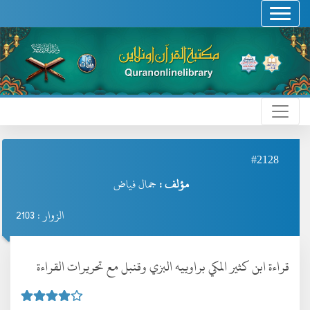
#2128
مؤلف :
جمال فياض
الزوار : 2103
قراءة ابن كثير المكي براوييه البزي وقنبل مع تحريرات القراءة