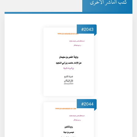
كتب الناشر الأخرى
#2043
#2044