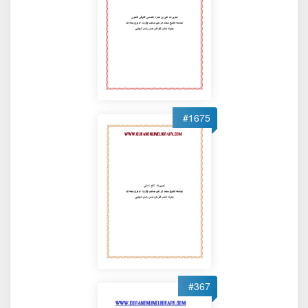
#1675
#367