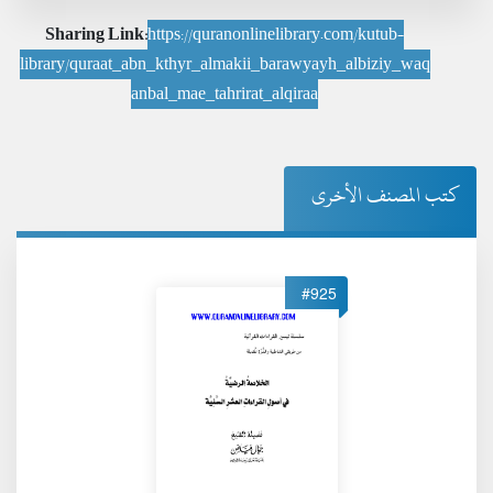
Sharing Link:
https://quranonlinelibrary.com/kutub-
library/quraat_abn_kthyr_almakii_barawyayh_albiziy_waq
anbal_mae_tahrirat_alqiraa
كتب المصنف الأخرى
#925