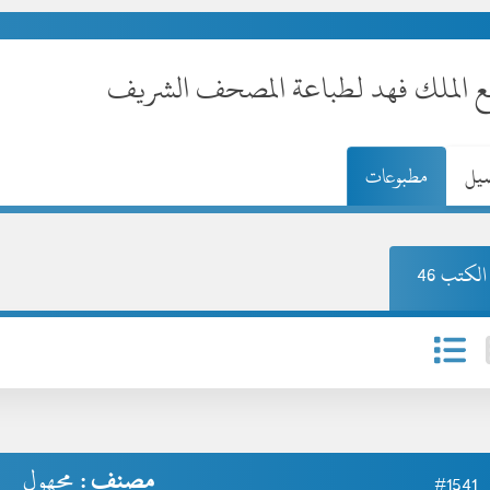
ع الملك فهد لطباعة المصحف الشريف
صيل
مطبوعات
لكتب 46
مصنف :
مجهول
#1541