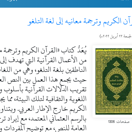
آن الكريم وترجمة معانيه إلى لغة التلغو
عة ٢٢ أبريل ٢٠٢٢ء)
يُعَدُّ كتاب «القرآن الكريم وترجمة م
من الأعمال القرآنية التي تهدف إلى 
الناطقين بلغة التلغو، وهي من اللغات
حيث يجمع هذا العمل بين النص العر
تقريب الدلالات القرآنية بأسلوب
اللغوية والثقافية لتلك البيئة، مما 
الكريم خارج الإطار العربي. ويتن
بالرسم العثماني المعتمد، مع إيراد تر
صفحات: 1306
العامة للنص، مع توضيح المفردات و