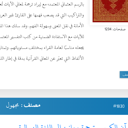
بالرسم العثماني المعتمد، مع إيراد ترجمة لمعاني الآيات
والتراكيب التي قد يصعب فهمها على القارئ غير العربي، 
الأمانة في نقل المعنى وسهولة الفهم. وقد سلك هذا المص
صفحات: 1234
للآيات مع الاستفادة الضمنية من كتب التفسير المعتمد
يجعله مناسبًا لعامة القراء بمختلف مستوياتهم. وتمتاز
الألفاظ التي تعبّر عن المعاني القرآنية بدقة في إطار الل
حف
مصنف :
مجهول
#1830
آن الكريم وترجمة معانيه إلى اللغة النيبالية