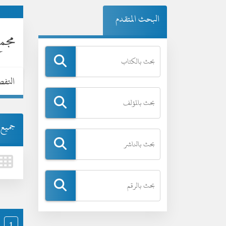
البحث المتقدم
مجم
التف
جميع ا
1