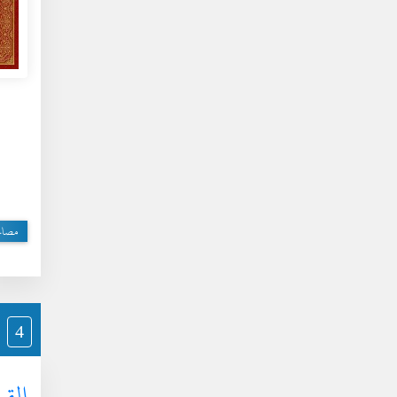
مصا
4
القر