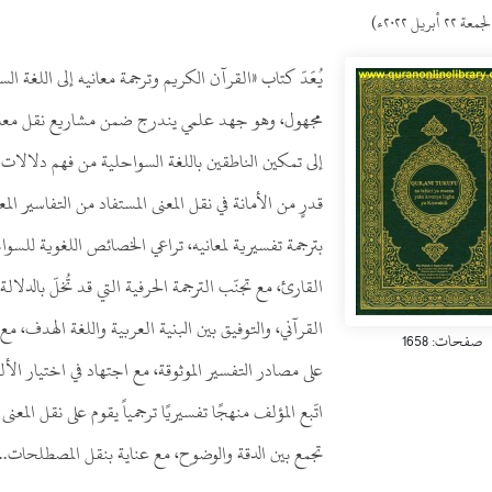
عة ٢٢ أبريل ٢٠٢٢ء)
يُعَدّ كتاب «القرآن الكريم وترجمة معانيه إلى اللغة ا
مجهول، وهو جهد علمي يندرج ضمن مشاريع نقل معاني
إلى تمكين الناطقين باللغة السواحلية من فهم دلالات 
قدرٍ من الأمانة في نقل المعنى المستفاد من التفاسير ا
بترجمة تفسيرية لمعانيه، تراعي الخصائص اللغوية للسوا
القارئ، مع تجنّب الترجمة الحرفية التي قد تُخلّ بالدلال
القرآني، والتوفيق بين البنية العربية واللغة الهدف، م
صفحات: 1658
على مصادر التفسير الموثوقة، مع اجتهاد في اختيار الألف
اتّبع المؤلف منهجًا تفسيريًا ترجمياً يقوم على نقل الم
تجمع بين الدقة والوضوح، مع عناية بنقل المصطلحات...