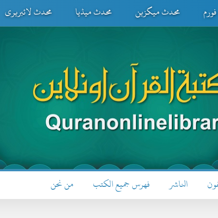
ورم
محدث میگزین
محدث میڈیا
محدث لائبریری
فون
الناشر
فهرس جميع الكتب
من نحن