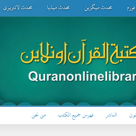
ورم
محدث میگزین
محدث میڈیا
محدث لائبریری
فون
الناشر
فهرس جميع الكتب
من نحن