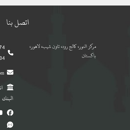
اتصل بنا
مركز النور، كالج رود، تاون شيب، لاهور،
 0092
باكستان
 0092
com
ان
البنك