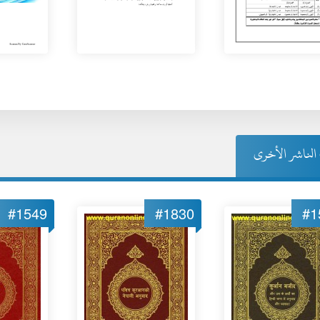
لناشر الأخرى
#1549
#1830
#1