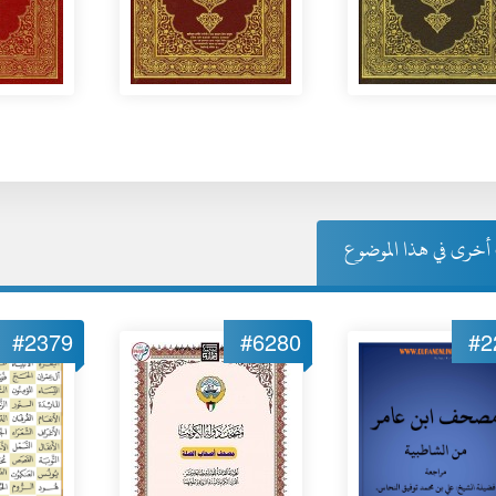
خرى في هذا الموضوع
#2379
#6280
#2