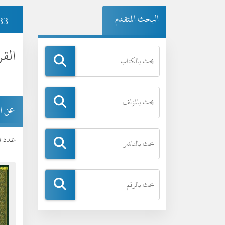
البحث المتقدم
33
القر
عن ا
عدد ال