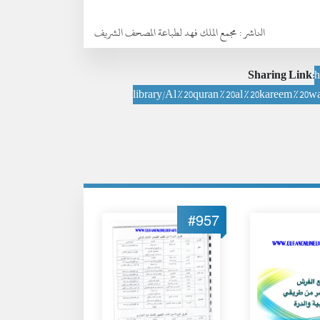
الناشر :
مجمع الملك فهد لطباعة المصحف الشريف
Sharing Link:
h
library/Al%20quran%20al%20kareem%20w
#957