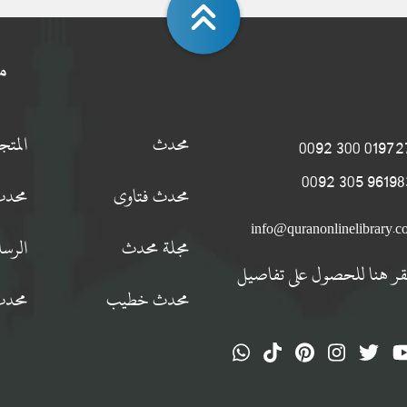
م
محدث
المت
0197274 300
9619834 305
محدث فتاوى
محدث
info@quranonlinelibrary.
مجلة محدث
الرسا
قر هنا للحصول على تفاصيل
محدث خطيب
محدث