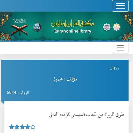
#957
مؤلف :
مجهول
الزوار : 5644
طرق الرواة من كتاب التيسير للإمام الداني