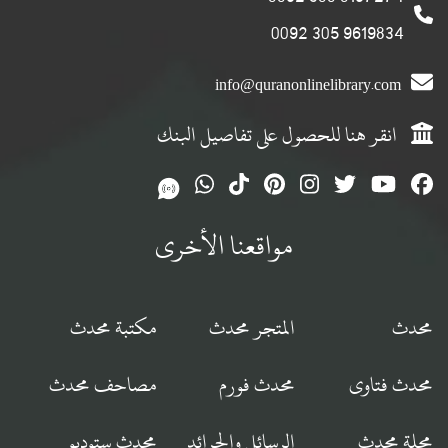
9619834 305 0092
info@quranonlinelibrary.com
انقر هنا للحصول على تفاصيل البنك
مواقعنا الأخرى
محدث
المتجر محدث
مكتبة محدث
محدث فتاوى
محدث فورم
مصاحف محدث
مجلة محدث
الرسائل والجرائد
محدث ستوديو