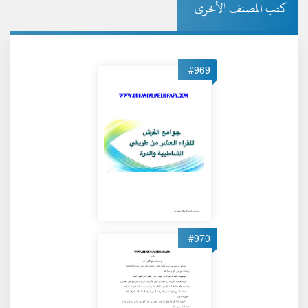
كتب المصنف الأخرى
#969
#970