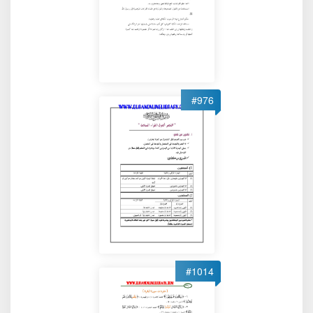
#976
#1014