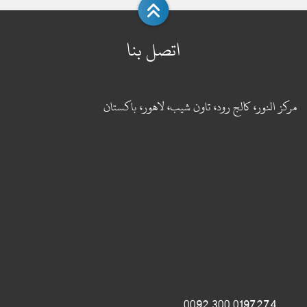
اتصل بنا
مركز النور، كالج رود، تاون شيب، لاهور، باكستان
0197274 300 0092