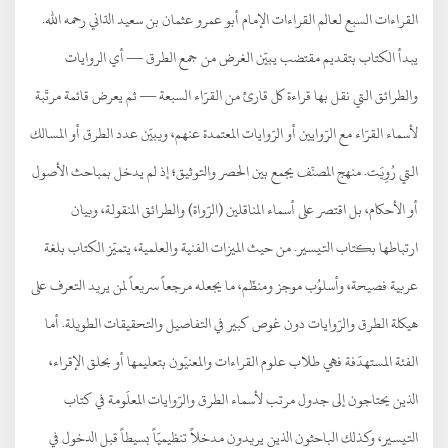
القراءات السبع لعالم القراءات الإمام أبو عمرو عثمان بن سعيد الدّاني رحمه الله.
يبدأ الكتاب بتقديم مقتضب يبيّن الغرض من جمع الطرق — أي الروايات
والطرائق التي نقل بها قراءة كل قارئ من القرّاء السبعة — ثم يعرض قائمة مرتّبة
لأسماء القرّاء مع الرّوايين أو الرّوايات المعتمدة عنهم، ويبيّن عدد الطرق أو المسالك
التي رُوِيَت. منهج المصنّف يجمع بين الحصر والتوثيق؛ إذ لم يدخل بمباحث الأصول
أو الأحكام، بل اقتصر على أسماء المناقلين (الرّواة) والطرائق المنقولة، وبيان
ارتباطها بكتاب التيسير. من حيث الميزات الفنية والعلمية، يتميّز الكتاب بلغة
عربية فصيحة، وأسلوُب موجز ومنظّم، ما يجعله مرجعاً سريعاً لمن يريد التعرف على
هيكلة الطرق والرّوايات دون غوص كبير في التفاصيل والتحقيقات الطويلة. أما
الفئة المستهدَفة فهي طلاب علوم القراءات والمعنيّون بتعليمها أو بحلق الإقراء،
الذين يحتاجون إلى جدول مرتب لأسماء الطرق والرّوايات المعلَومة في كتاب
التيسير، وكذلك الباحثون الذين يريدون مدخلاً تنظيميّاً بسيطاً قبل الدخول في