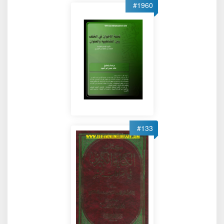
#1960
#133