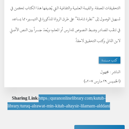
التحقيقات المعمقة. والقيمة العلمية والثقافية التي يُضيفها هذا الكتاب تكمن في
تسهيل الوصول إلى “نظرة شاملة” على طرق الرواة المذكورة في التيسير، مما يساعد
في تنقّب المصادر وضبط النصوص للدارس أو المعلم، ويُعدّ جسراً بين النص الأصلي
لابن الدّاني وكتب التحقيق لاحقاً.
كتب مسندة
الناشر :
مجهول
(الخميس ٢٩ مارس ٢٠٠٧ء)
Sharing Link:
https://quranonlinelibrary.com/kutub-
library/turuq-alrawat-min-kitab-altaysir-lilamam-alddani