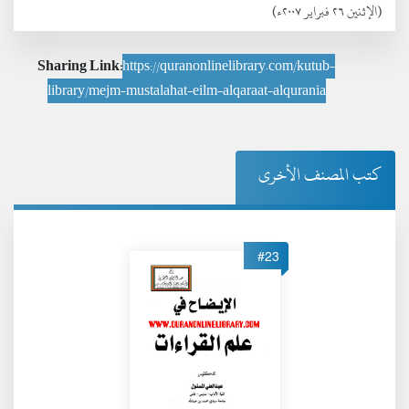
(الإثنين ٢٦ فبراير ٢٠٠٧ء)
Sharing Link:
https://quranonlinelibrary.com/kutub-
library/mejm-mustalahat-eilm-alqaraat-alqurania
كتب المصنف الأخرى
#23