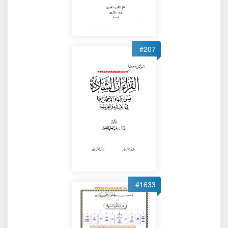
#207
#1633