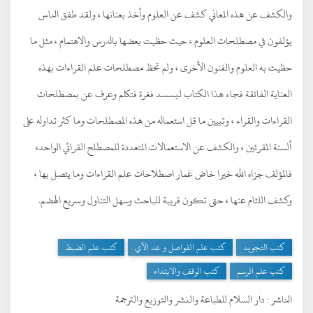
والكشف عن هذه المعاني كشف عن العلوم وأخذ بعنانها ، ولقد طفق الناس
يؤلفون في مصطلحات العلوم ، حيث حظيت بعضها بالدرس والاهتمام ، مثل ما
حظيت به العلوم والفنون الأخرى ، ولم تحظ مصطلحات علم القراءات بهذه
العناية الفائقة فجاء هذا الكتاب ليسسد فغرة فتكلم وعرف عن بمصطلحات
القراءات والقراء ، وتبيين ما قل استعماله من هذه المصطلحات وما كثر تداوله على
ألسنة المقرئين ، والكشف عن الاستعمالات المتعددة للمصطلح القرائي الواحد،
فالمؤلف جزاه الله خيرا خاض غمار اصطلاحات علم القراءات وما يتصل بها ،
وكشف اللثام عنها ، حتى تكون قريبة للباحث وسهل التناول وسريع الهضم.
كتب التجويد
كتب علم الفواصل و عد الآي
كتب علم الضبط
كتب علم الرسم
كتب الوقف والابتداء
الناشر :
دار السلام للطباعة والنشر والتوزيع والترجمة