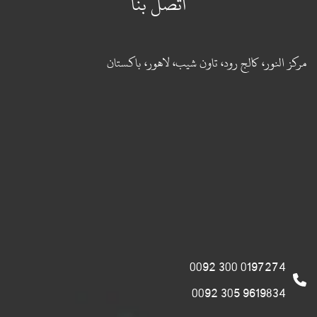
اتصل بنا
مركز النور، كالج رود، تاون شيب، لاهور، باكستان
0197274 300 0092
9619834 305 0092