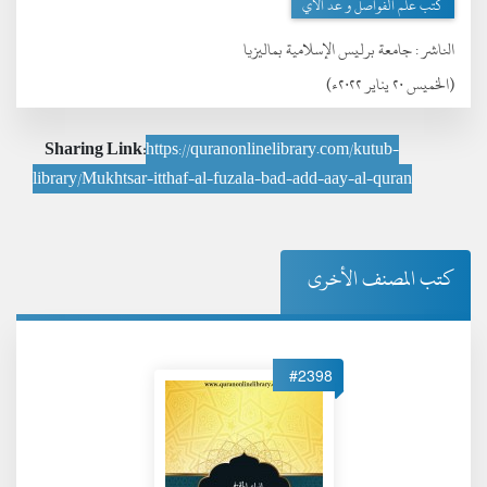
كتب علم الفواصل و عد الآي
الناشر :
جامعة برليس الإسلامية بماليزيا
(الخميس ٢٠ يناير ٢٠٢٢ء)
Sharing Link:
https://quranonlinelibrary.com/kutub-
library/Mukhtsar-itthaf-al-fuzala-bad-add-aay-al-quran
كتب المصنف الأخرى
#2398