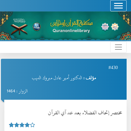
#430
مؤلف :
الدكتور أمير عادل مبروك الديب
الزوار : 1464
مختصر إتحاف الفضلاء بعد عد آي القرآن