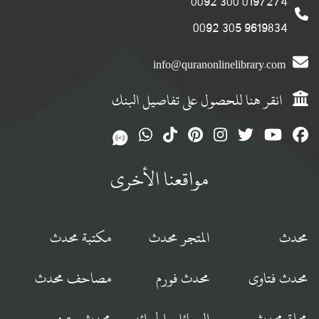
0197274 300 0092
9619834 305 0092
info@quranonlinelibrary.com
انقر هنا للحصول على تفاصيل البنك
مواقعنا الأخرى
محدث
المتجر محدث
مكتبة محدث
محدث فتاوى
محدث فورم
مصاحف محدث
مجلة محدث
الرسائل والجرائد
محدث ستوديو