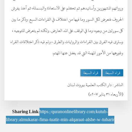
ورواتهم المشهورين وأسانيدهم ثم تكلم على الاستعاذة والبسملة، ثم أخذ يفرش
الحروف فتعرض لكل السور وما فيها من اختلاف في القراءات السبع. وذكر ما بين
كل سورتين من وجوه، وما في الوقف على المد العارض. ولكنه لم يتعرض للتوجيه ،
وسترى فيه الفرق بين القراءات والروايات والطرق ، وتم فيه ذكر اختلافات القراء
وغيرهها من الأمور المهمة التي قد يغفل عنها المهتم.
قراء السبعة
قراء السبعة
الناشر :
دار الكتب العلمية بيروت لبنان
(الأربعاء ٣١ يناير ٢٠٠٧ء)
Sharing Link:
https://quranonlinelibrary.com/kutub-
library/almukarar-fima-tuatir-min-alqaraat-alsbe-w-tuharir