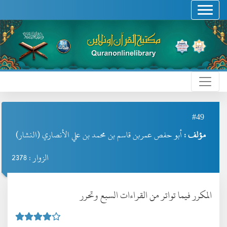
#49
مؤلف :
أبو حفص عمربن قاسم بن محمد بن علي الأنصاري (النشار)
الزوار : 2378
المكرر فيما تواتر من القراءات السبع وتحرر