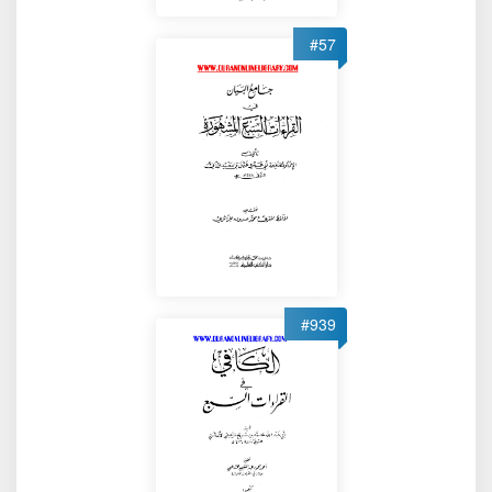
#57
#939