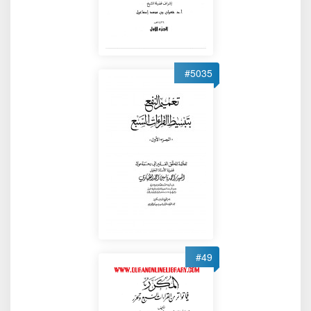
#5035
#49