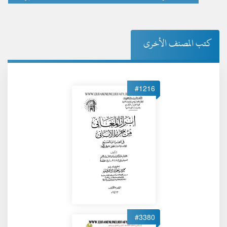
كتب المصنف الأخرى
#1216
#3380