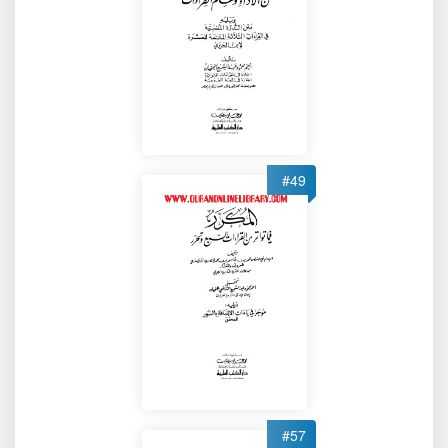
#49
#57