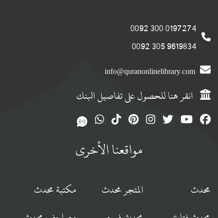
0197274 300 0092
9619834 305 0092
info@quranonlinelibrary.com
انقر هنا للحصول على تفاصيل البنك
مواقعنا الأخرى
محدث
المتجر محدث
مكتبة محدث
محدث فتاوى
محدث فورم
مصاحف محدث