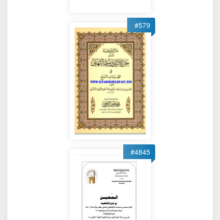
#579
#4845