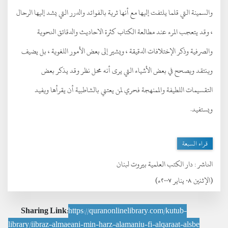
والسمينة التي قلما يلتفت إليها مع أنها ثرية بالفوائد والدرر التي يشد إليها الرحال
، وقد يتعجب المرء عند مطالعة الكتاب كثرة الاحاديث والدقائق النحوية
والصرفية وذكر الإختلافات الدقيقة ، ويشير إلى بعض الأمور اللغوية ، بل يضيف
وينتقد ويصحح في بعض الأشياء التي يرى أنه محل نظر وقد يذكر بعض
التقسيمات اللطيفة والممنهجة فحري لمن يعتني بالشاطبية أن يقرأها ويفيد
ويستفيد.
قراء السبعة
الناشر :
دار الكتب العلمية بيروت لبنان
(الإثنين ٠٨ يناير ٢٠٠٧ء)
Sharing Link:
https://quranonlinelibrary.com/kutub-
library/iibraz-almaeani-min-harz-alamaniu-fi-alqaraat-alsbe