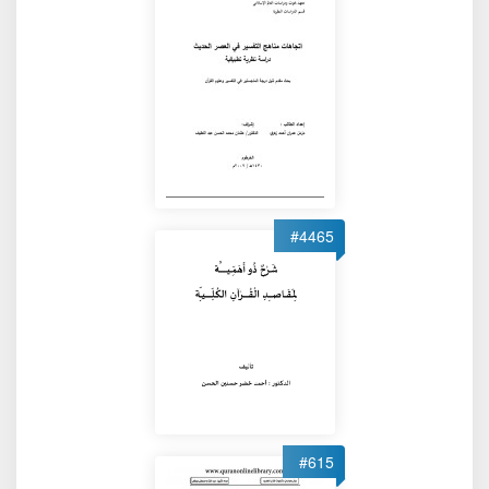
#4465
#615