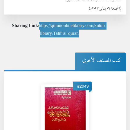
(الجمعة ٠٦ يناير ٢٠٢٣ء)
Sharing Link:
https://quranonlinelibrary.com/kutub-
library/Talif-al-quran
كتب المصنف الأخرى
#2049