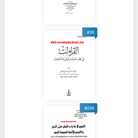
#38
#236