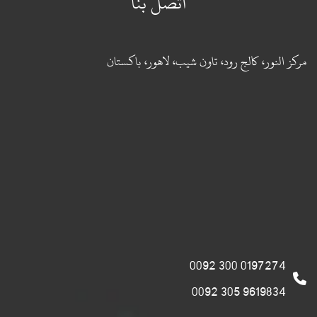
اتصل بنا
مركز النور، كالج رود، تاون شيب، لاهور، باكستان
0197274 300 0092
9619834 305 0092