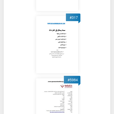
#317
#5984