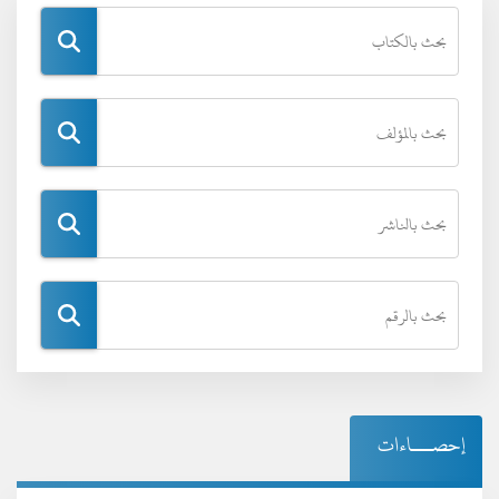
إحصـــاءات