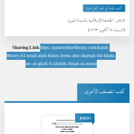
كتب عامة في علم القراءات
الناشر :
الجامعة الإسلامية بالمدينة المنورة
(السبت ١٤ أكتوبر ٢٠٢٣ء)
Sharing Link:
https://quranonlinelibrary.com/kutub-
library/Al-msail-alati-hukm-feeha-abu-shamah-bil-khata-
aw-al-ghalt-fi-kitabih-ibraat-al-maani
كتب المصنف الأخرى
#4691