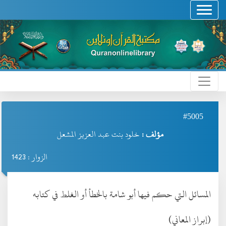
#5005
مؤلف :
خلود بنت عبد العزيز المشعل
الزوار : 1423
المسائل التي حكم فيها أبو شامة بالخطأ أو الغلط في كتابه
(إبراز المعاني)