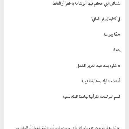
المسائل التي حكم فيها أبو شامة بالخطإ أو الغلط
في كتابه "إبراز المعاني"
جمعًا ودراسة
إعداد
د: خلود بنت عبد العزيز المشعل
أستاذ مشارك بكلية التربية
قسم الدراسات القرآنية جامعة الملك سعود
يتناول هذا البحث جمع المسائل التي حكم فيها أبو شامة بالخطإ أو الغلط من