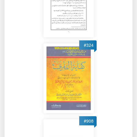
#324
#908