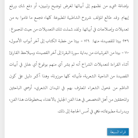
بإضافة شيءٍ من نظمهم إلى أبياتها لغرض توضيح وتبيين، أو دفع شك ورفع
إيهام
.
وقد طالع المؤلف شروح الشاطبية المطبوعة كلها، فجمع ما قاموا به من
تعديلات وإصلاحات في أبياتها
.
ولقد شملت تلك التعديلات من حيث المجموع :
٢٣٦ بيتا للقصيدة، منها
:
١٢٦
-
بيتا من خطبة الكتاب إلى آخر أبواب الأصول،
١١٠
-
بيتا من الفرشيات من بداية سورة البقرة إلى آخر القصيدة، وسيلاحظ القارئ
أثناء القراءة لتعديلات الشراح أنه لم يشر أي منهم بوقوع أي خلل في أبيات
القصيدة من الناحية الشعرية، فأبياته كلها موزونة، وهذا أكبر دليل على كون
الناظم من فحول الشعراء المعترف بهم في الميدان الشعري، أوصي الباحثين
والمحققين من أهل التخصص في هذا الفن الجليل بالاعتناء بمخطوطات هذا الفن،
وبدراسة مطبوعاته، فهي في أمس الحاجة إلى ذلك
.
قراء السبعة