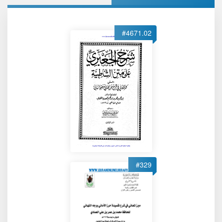
#4671.02
#329