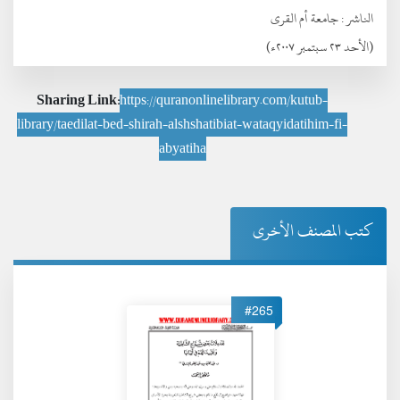
الناشر :
جامعة أم القرى
(الأحد ٢٣ سبتمبر ٢٠٠٧ء)
Sharing Link:
https://quranonlinelibrary.com/kutub-
library/taedilat-bed-shirah-alshshatibiat-wataqyidatihim-fi-
abyatiha
كتب المصنف الأخرى
#265