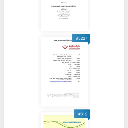
#5227
#312