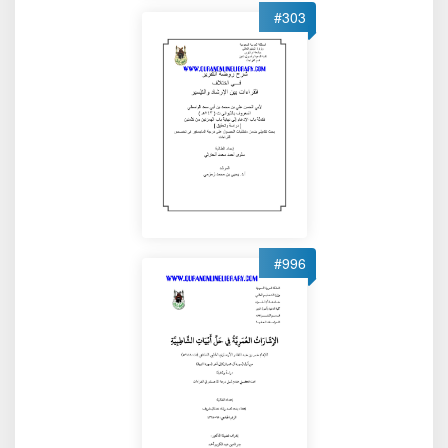
#303
#996