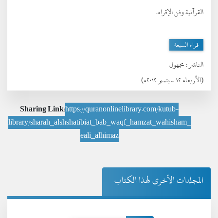
القرآنية وفن الإقراء.
قراء السبعة
الناشر :
مجهول
(الأربعاء ١٢ سبتمبر ٢٠١٢ء)
Sharing Link:
https://quranonlinelibrary.com/kutub-
library/sharah_alshshatibiat_bab_waqf_hamzat_wahisham_
eali_alhimaz
المجلدات الأخرى لهذا الكتاب