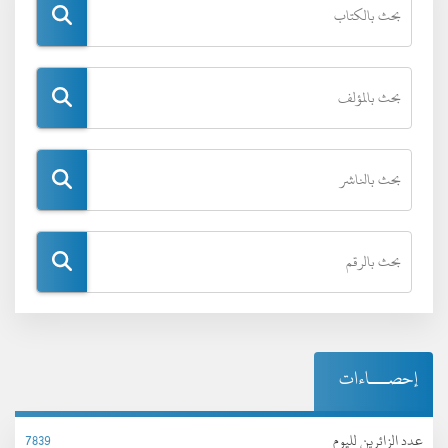
إحصـــاءات
عدد الزائرين لليوم
7839