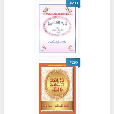
#299
#295