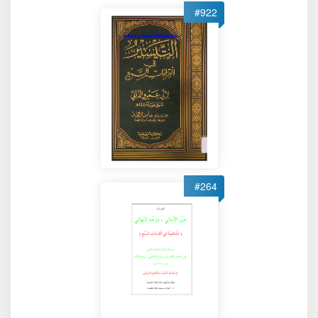
#922
#264