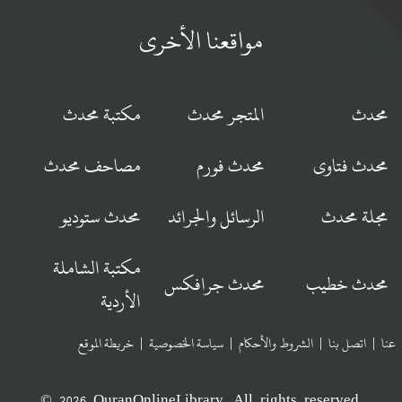
مواقعنا الأخرى
محدث
المتجر محدث
مكتبة محدث
محدث فتاوى
محدث فورم
مصاحف محدث
مجلة محدث
الرسائل والجرائد
محدث ستوديو
مكتبة الشاملة
محدث خطيب
محدث جرافكس
الأردية
عنا
|
اتصل بنا
|
الشروط والأحكام
|
سياسة الخصوصية
|
خريطة الموقع
© 2026 QuranOnlineLibrary. All rights reserved.