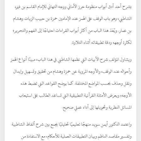
بشرح أحد أدق أبواب منظومة حرز الأماني ووجه التهاني للإمام القاسم بن فيره
الشاطبي، وهو باب الوقف على الهمز عند الإمامين حمزة بن حبيب الزيات وهشام
بن عمار. ويُعَدّ هذا الباب من أكثر أبواب القراءات احتياجًا إلى الفهم والتحرير؛
لكثرة أوجهه ودقة تطبيقاته أثناء التلاوة.
ويتناول المؤلف شرح الأبيات التي نظمها الشاطبي في هذا الباب، مبينًا أنواع الهمز
وأحواله عند الوقف، والأوجه المروية عن حمزة وهشام من تحقيق وتسهيل وإبدال
ونقل وحذف بحسب المواضع المختلفة. كما يوضح القواعد التي تضبط هذه
الأوجه، ويعرض الأمثلة القرآنية التطبيقية التي تساعد الطالب على استيعاب
المسائل النظرية وتحويلها إلى أداء عملي صحيح.
واعتمد الدكتور أيمن سويد منهجًا تعليميًا تحليليًا يجمع بين شرح ألفاظ الشاطبية
وتفسير مقاصد الناظم وبيان التطبيقات العملية للأحكام، مع الاستفادة من