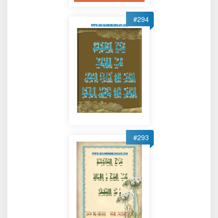
#294
#293