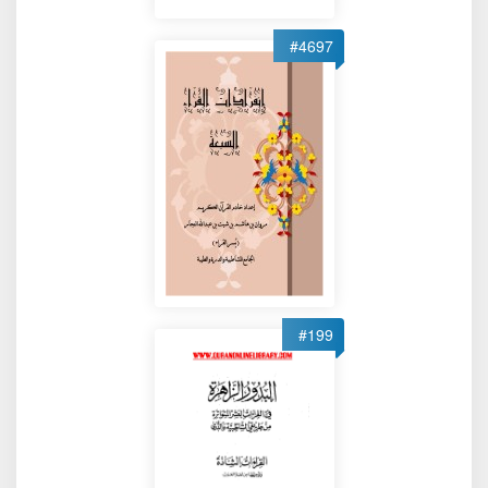
#4697
#199