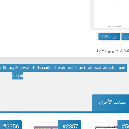
درة
على الشاطبية
اثاء ٠٨ يوليو ٢٠٢٥ء)
b-library/Shawahid-alshaatibiat-waldurat-lifarsh-alqiraat-aleashr-mae-
alayat
المصنف الأخرى
#2356
#2357
#5