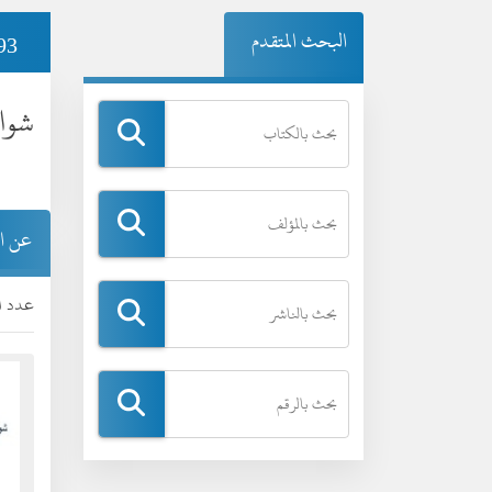
البحث المتقدم
93
شواه
عن ا
عدد ال