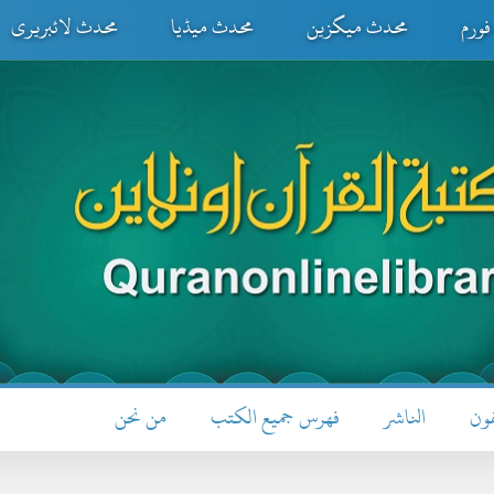
ورم
محدث میگزین
محدث میڈیا
محدث لائبریری
فون
الناشر
فهرس جميع الكتب
من نحن