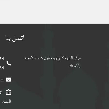
اتصل بنا
مركز النور، كالج رود، تاون شيب، لاهور،
 0092
باكستان
 0092
com
ان
البنك