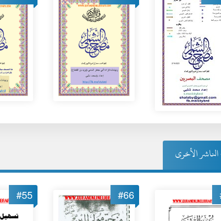
لناشر الأخرى
#55
#66