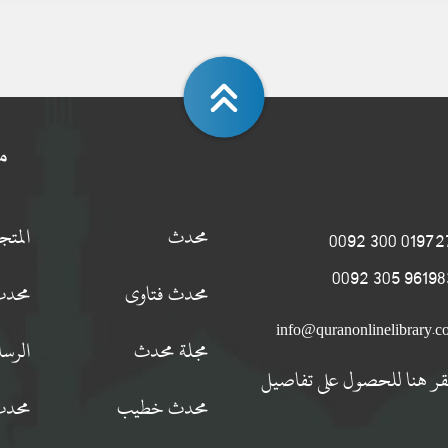
م
محدث
المت
0197274 300
9619834 305
محدث فتاوى
محدث
info@quranonlinelibrary.
مجلة محدث
الرسا
قر هنا للحصول على تفاصيل
محدث خطيب
محدث