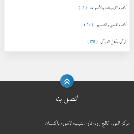
كتب اللهجات والأصوات
( 12 )
كتب المعاني والتفسير
( 94 )
قرآن وأهل القرآن
( 175 )
اتصل بنا
مركز النور، كالج رود، تاون شيب، لاهور، باكستان