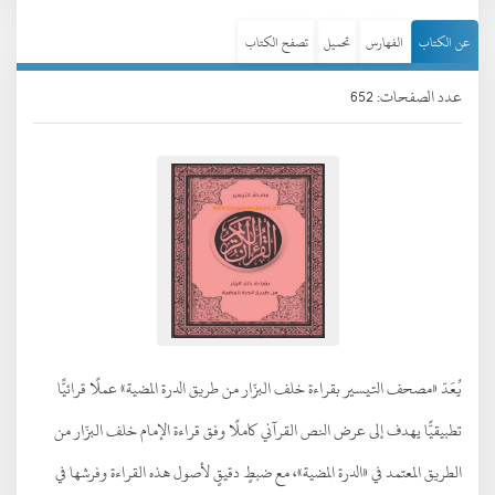
عن الكتاب
الفهارس
تحميل
تصفح الكتاب
عدد الصفحات: 652
يُعَدّ «مصحف التيسير بقراءة خلف البزّار من طريق الدرة المضية» عملًا قرائيًّا
تطبيقيًّا يهدف إلى عرض النص القرآني كاملًا وفق قراءة الإمام خلف البزّار من
الطريق المعتمد في «الدرة المضية»، مع ضبطٍ دقيقٍ لأصول هذه القراءة وفرشها في