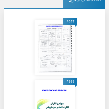
#957
#969