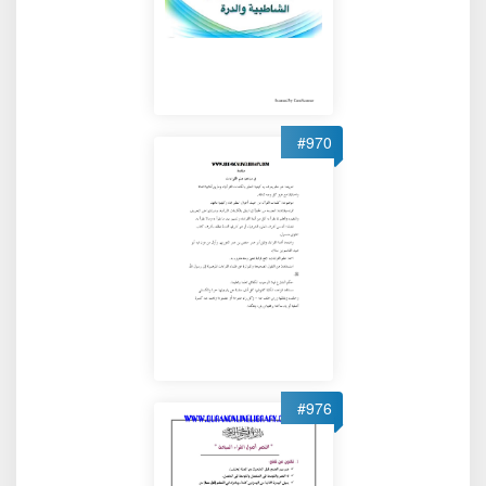
#970
#976