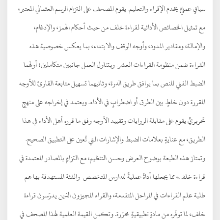
سياقٍ عمليٍّ يخدم الإقراء والتعليم. يقوم المصحف على التزام الرسم العثماني المعتبر،
مع تمثيل الخصائص الأدائية لقراءة خلف من حيث أحكام الهمز، والإدغام،
والإمالة، ومقادير المدود، وأوجه الوقف والابتداء، بما يعكس خصوصية هذه
القراءة ضمن منظومة القراءات العشر. ويتناول العمل جانبين متكاملين؛ أولهما
الضبط الفني للنص بما يوافق طريق الدرة، وثانيهما تسهيل متابعة القارئ للأوجه
المقررة دون خلطٍ بين الطرق أو اضطرابٍ في الأداء. ويعتمد في إخراجه على منهجٍ
تحريريٍّ يقوم على مقابلة الروايات وتقييد الأوجه وفق ما قرره أهل الأداء في هذا
الطريق، مع عنايةٍ بعلامات الضبط والإشارات التي تُعين على التطبيق الصحيح.
وتمتاز هذه الطبعة بوضوح العرض وحسن التنظيم، مع التزامٍ بالمصادر المعتمدة في
قراءة خلف، مما يجعلها أداةً عمليةً للدارس المتخصص. والفئة المستهدفة بها هم
طلبة علم القراءات في المراحل المتقدمة، والقراء المجيزون الذين يدرّسون قراءة
خلف، لما توفّره من مادةٍ تطبيقيةٍ محرّرة. وتكمن القيمة العلمية لهذا المصحف في