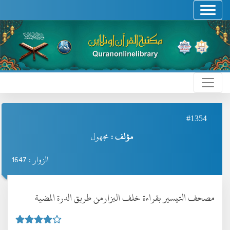
#1354
مؤلف :
مجهول
الزوار : 1647
مصحف التيسير بقراءة خلف البزارمن طريق الدرة المضية