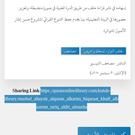
إسهامه في نشر قراءة خلف من طريق الدرة المضية في صورةٍ منضبطة، وتعزيز
حضورها في البيئة التعليمية، بما يخدم حفظ التنوع القرائي المشروع ضمن إطار
الأصول المتواترة.
خلف البزار- إسحاق و ادريس
مصاحف
الناشر :
مصحف التيسير
(الإثنين ٢٠ سبتمبر ٢٠١٠ء)
Sharing Link:
https://quranonlinelibrary.com/kutub-
library/mashaf_altaysir_alquran_alkarim_biqaraat_khalf_alb
zarmn_tariq_aldrt_almudia
كتب المصنف الأخرى