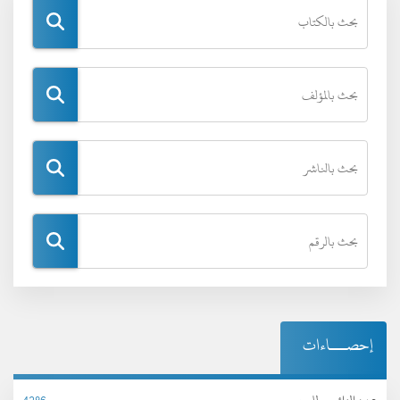
إحصـــاءات