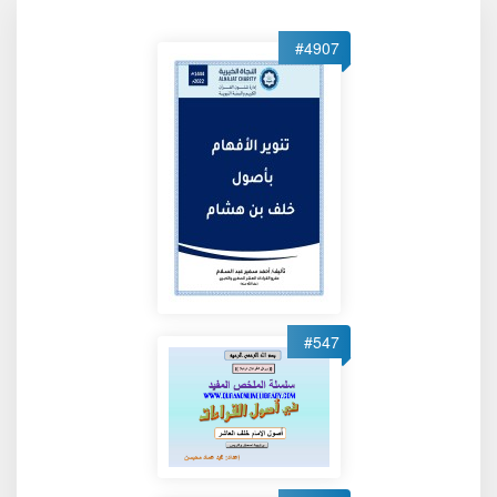
#4907
#547