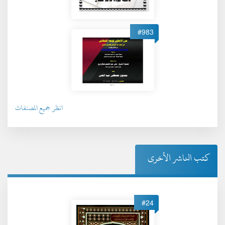
#983
انظر جميع المصنفات
كتب الناشر الأخرى
#24