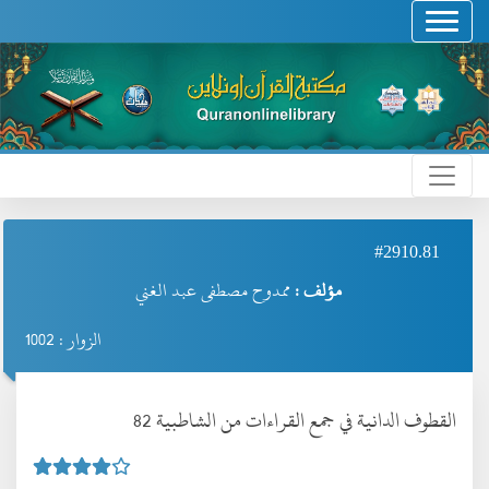
#2910.81
مؤلف :
ممدوح مصطفى عبد الغني
الزوار : 1002
القطوف الدانية في جمع القراءات من الشاطبية 82