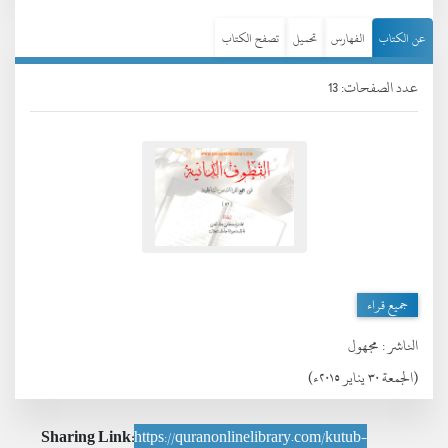
عن الكتاب
الفهارس
تحميل
تصفح الكتاب
عدد الصفحات: 13
جميع قراء
الناشر :
مجهول
(الجمعة ٣٠ يناير ٢٠١٥ء)
Sharing Link:
https://quranonlinelibrary.com/kutub-