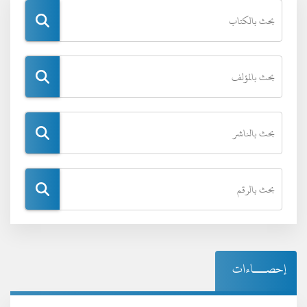
إحصـــاءات