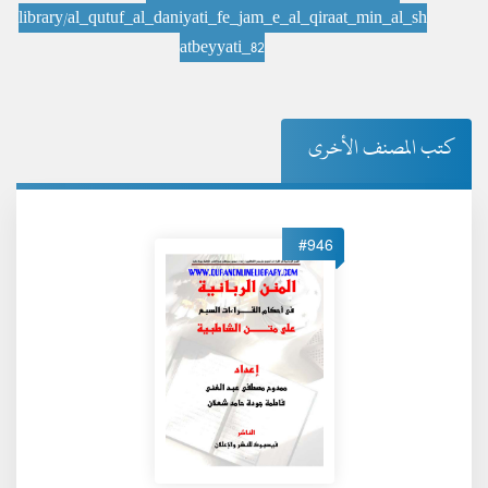
library/al_qutuf_al_daniyati_fe_jam_e_al_qiraat_min_al_sh
atbeyyati_82
كتب المصنف الأخرى
#946