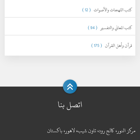
كتب اللهجات والأصوات
( 12 )
كتب المعاني والتفسير
( 94 )
قرآن وأهل القرآن
( 175 )
اتصل بنا
مركز النور، كالج رود، تاون شيب، لاهور، باكستان