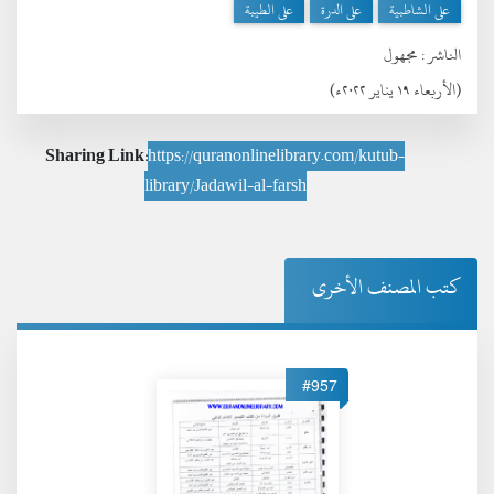
على الشاطبية
على الدرة
على الطيبة
الناشر :
مجهول
(الأربعاء ١٩ يناير ٢٠٢٢ء)
Sharing Link:
https://quranonlinelibrary.com/kutub-
library/Jadawil-al-farsh
كتب المصنف الأخرى
#957