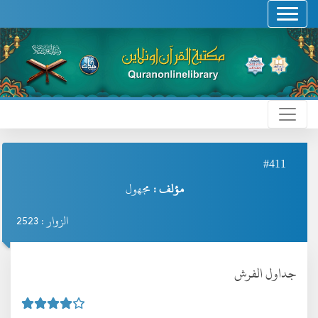
#411
مؤلف :
مجهول
الزوار : 2523
جداول الفرش