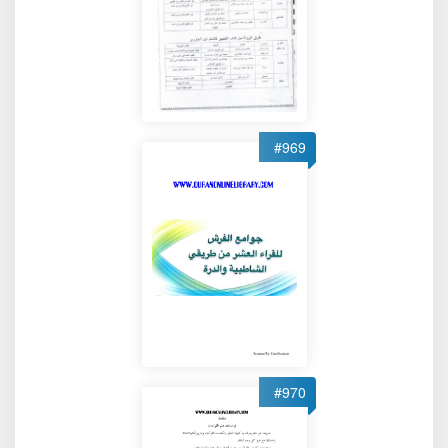
#969
#970