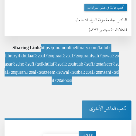
كتب عامة في علم القراءات
الناشر :
جامعة مؤتة الدراسات العليا
(الثلاثاء ٢٠ سبتمبر ٢٠٢٢ء)
Sharing Link:
https://quranonlinelibrary.com/kutub-
library/Ikhtilaaf%20al%20qiraat%20al%20quraniyah%20wa%20
asar%20ho%20fi%20ikhtilaf%20al%20airaab%20fi%20tafseer%20
al%20quran%20al%20azeem%20wal%20sba%20al%20msani%20l
il%20aloosi
كتب الناشر الأخرى
#213