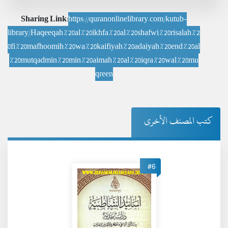
Sharing Link:
https://quranonlinelibrary.com/kutub-
library/Haqeeqah%20al%20ikhfa%20al%20shafwi%20risalah%2
0fi%20mafhoomih%20wa%20kaifiyah%20adaiyah%20end%20al
%20mutqadmin%20min%20aimah%20al%20iqra%20wal%20mu
qreen
كتب المصنف الأخرى
#6