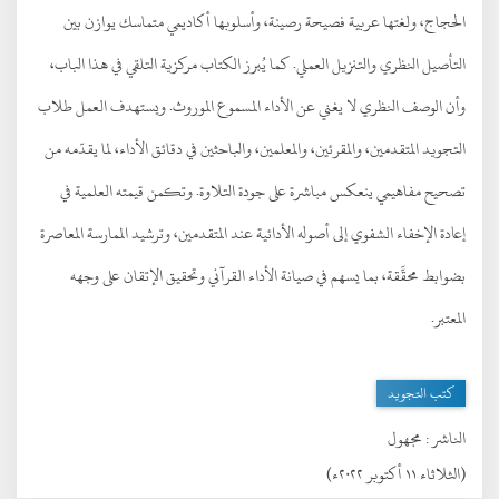
الحجاج، ولغتها عربية فصيحة رصينة، وأسلوبها أكاديمي متماسك يوازن بين
التأصيل النظري والتنزيل العملي. كما يُبرز الكتاب مركزية التلقي في هذا الباب،
وأن الوصف النظري لا يغني عن الأداء المسموع الموروث. ويستهدف العمل طلاب
التجويد المتقدمين، والمقرئين، والمعلمين، والباحثين في دقائق الأداء، لما يقدّمه من
تصحيح مفاهيمي ينعكس مباشرة على جودة التلاوة. وتكمن قيمته العلمية في
إعادة الإخفاء الشفوي إلى أصوله الأدائية عند المتقدمين، وترشيد الممارسة المعاصرة
بضوابط محقَّقة، بما يسهم في صيانة الأداء القرآني وتحقيق الإتقان على وجهه
المعتبر.
كتب التجويد
الناشر :
مجهول
(الثلاثاء ١١ أكتوبر ٢٠٢٢ء)