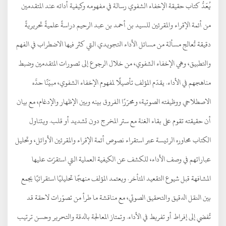
يُعَدُّ كتاب حقيقة الإخفاء الشفوي رسالة في مفهومه وكيفية أدائه عند المتقدمين
من أئمة الإقراء والمقرئين للسيد بن أحمد بن عبد الرحيم دراسةً علميةً تحريريةً
دقيقة تُعالج مسألة من مسائل الأداء التجويدي التي كثر فيها الاضطراب في الفهم
والتطبيق، وهي الإخفاء الشفوي، من خلال الرجوع إلى تصورات المتقدمين وضبط
مناهجهم في الأداء. يقدّم المؤلف تأصيلًا لمفهوم الإخفاء الشفوي، مبيّنًا حدَّه
الاصطلاحي ووظيفته الصوتية، ومحرّرًا الفروق بينه وبين الإظهار والإدغام، مع بيان
أن حقيقته تقوم على بقاء الغنة مع ستر المخرج دون تشديد أو قلب. ويتناول
الكتاب محاوره الرئيسة عبر استقراء نصوص أئمة الإقراء والمقرئين الأوائل، وتحليل
عباراتهم في وصف الأداء، للكشف عن الكيفية العملية التي استقرّت عليها
المشافهة قبل شيوع التقعيد المتأخر. ويعتمد المؤلف منهجًا تحليليًا استقرائيًا يجمع
بين النقل الدقيق والتحقيق الصوتي، مع مناقشة ما طرأ من تصوّرات لاحقة قد
تُفضي إلى إفراط أو تفريط في الأداء. وتمتاز المعالجة بالدقة والتحرير وحسن ترتيب