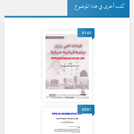
كتب أخرى في هذا الموضوع
#140
#981