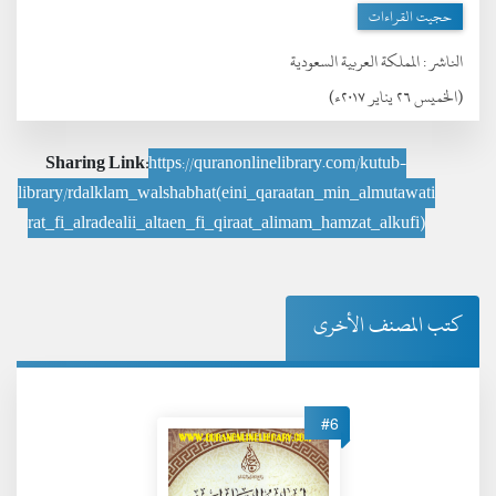
حجيت القراءات
الناشر :
المملكة العربية السعودية
(الخميس ٢٦ يناير ٢٠١٧ء)
Sharing Link:
https://quranonlinelibrary.com/kutub-
library/rdalklam_walshabhat(eini_qaraatan_min_almutawati
rat_fi_alradealii_altaen_fi_qiraat_alimam_hamzat_alkufi)
كتب المصنف الأخرى
#6