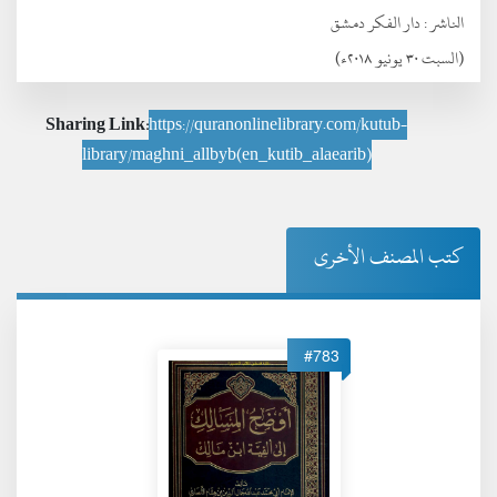
الناشر :
دار الفكر دمشق
(السبت ٣٠ يونيو ٢٠١٨ء)
Sharing Link:
https://quranonlinelibrary.com/kutub-
library/maghni_allbyb(en_kutib_alaearib)
كتب المصنف الأخرى
#783