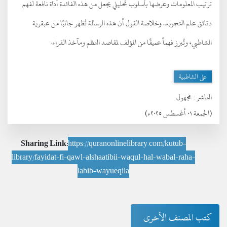
ترتيب المعلومات وعرضها بأسلوب تحليلي يجعل من هذه الفائدة أداة نافعة لفهم
دقائق علم التجويد. وخلاصة القول أن هذه الرسالة تُظهر جانبًا من عبقرية
الشاطبي، وتُبرز فهماً عميقًا من المؤلف لمقاصد النظم ومآخذ القراء.
على الشاطبية
الناشر :
مجهول
(الجمعة ٠١ أغسطس ٢٠٢٥ء)
Sharing Link:
https://quranonlinelibrary.com/kutub-
library/fayidat-fi-qawl-alshaatibii-waqul-hal-wabal-raha-
labib-wayueqila
كتب المصنف الأخرى