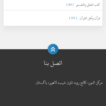
كتب المعاني والتفسير
( 94 )
قرآن وأهل القرآن
( 175 )
اتصل بنا
مركز النور، كالج رود، تاون شيب، لاهور، باكستان