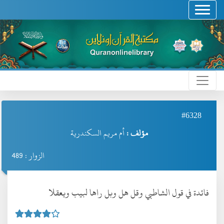
#6328
مؤلف :
أم مريم السكندرية
الزوار : 489
فائدة في قول الشاطبي وقل هل وبل راها لبيب ويعقلا