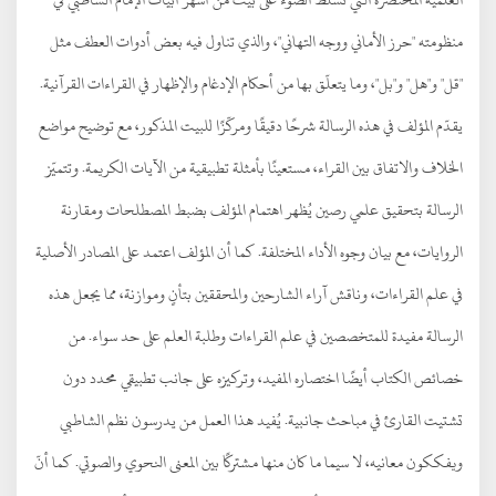
منظومته "حرز الأماني ووجه التهاني"، والذي تناول فيه بعض أدوات العطف مثل
"قل" و"هل" و"بل"، وما يتعلّق بها من أحكام الإدغام والإظهار في القراءات القرآنية.
يقدّم المؤلف في هذه الرسالة شرحًا دقيقًا ومركّزًا للبيت المذكور، مع توضيح مواضع
الخلاف والاتفاق بين القراء، مستعينًا بأمثلة تطبيقية من الآيات الكريمة. وتتميّز
الرسالة بتحقيق علمي رصين يُظهر اهتمام المؤلف بضبط المصطلحات ومقارنة
الروايات، مع بيان وجوه الأداء المختلفة. كما أن المؤلف اعتمد على المصادر الأصلية
في علم القراءات، وناقش آراء الشارحين والمحققين بتأنٍ وموازنة، مما يجعل هذه
الرسالة مفيدة للمتخصصين في علم القراءات وطلبة العلم على حد سواء. من
خصائص الكتاب أيضًا اختصاره المفيد، وتركيزه على جانب تطبيقي محدد دون
تشتيت القارئ في مباحث جانبية. يُفيد هذا العمل من يدرسون نظم الشاطبي
ويفككون معانيه، لا سيما ما كان منها مشتركًا بين المعنى النحوي والصوتي. كما أنّ