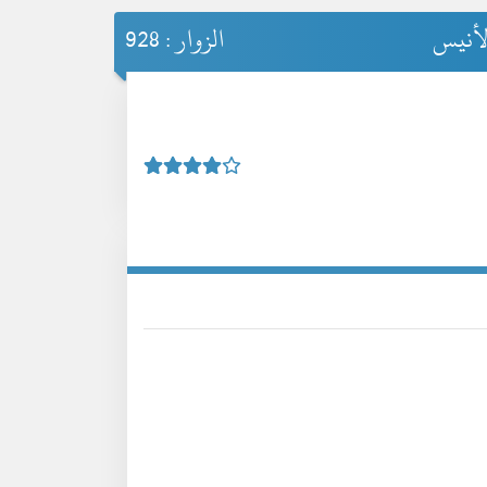
الأنيس
الزوار : 928