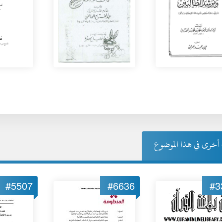
خرى في هذا الموضوع
#5507
#6636
#3