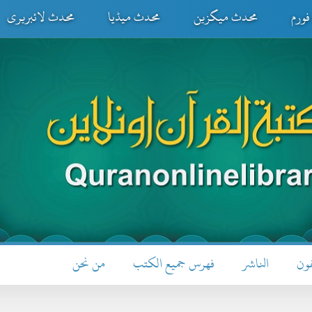
ورم
محدث میگزین
محدث میڈیا
محدث لائبریری
فون
الناشر
فهرس جميع الكتب
من نحن