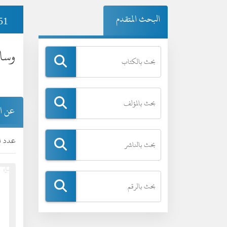
البحث المتقدم
51
وسا
عن ا
عدد ال