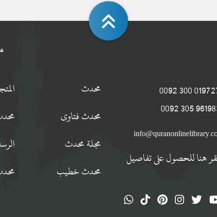
م
محدث
المت
0197274 300
9619834 305
محدث فتاوى
محدث
info@quranonlinelibrary.
مجلة محدث
الرسا
قر هنا للحصول على تفاصيل
محدث خطيب
محدث