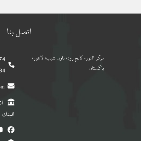
اتصل بنا
مركز النور، كالج رود، تاون شيب، لاهور،
 0092
باكستان
 0092
com
ان
البنك