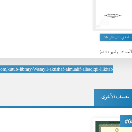
امة في علم القراءات
د ١٧ نوفمبر ٢٠٢٤ء)
.com/kutub-library/Wasayil-aktishaf-almualif-alhaqiqii-lilkitab
المصنف الأخرى
#6