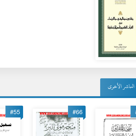
لناشر الأخرى
#55
#66