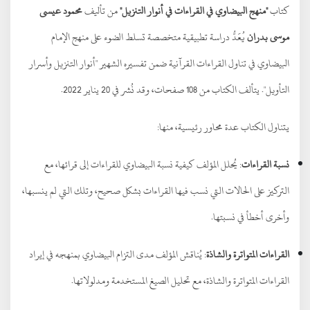
كتاب
"منهج البيضاوي في القراءات في أنوار التنزيل"
من تأليف
محمود عيسى
موسى بدران
يُعَدُّ دراسة تطبيقية متخصصة تسلط الضوء على منهج الإمام
البيضاوي في تناول القراءات القرآنية ضمن تفسيره الشهير "أنوار التنزيل وأسرار
التأويل". يتألف الكتاب من 108 صفحات، وقد نُشر في 20 يناير 2022.
يتناول الكتاب عدة محاور رئيسية، منها:
نسبة القراءات
: يُحلل المؤلف كيفية نسبة البيضاوي للقراءات إلى قرائها، مع
التركيز على الحالات التي نسب فيها القراءات بشكل صحيح، وتلك التي لم ينسبها،
وأخرى أخطأ في نسبتها.
القراءات المتواترة والشاذة
: يُناقش المؤلف مدى التزام البيضاوي بمنهجه في إيراد
القراءات المتواترة والشاذة، مع تحليل الصيغ المستخدمة ومدلولاتها.