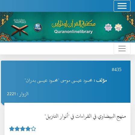
#435
مؤلف :
محمود عيسى موسى "محمود عيسى بدران"
الزوار : 2221
منهج البيضاوي في القراءات في "أنوار التنزيل"