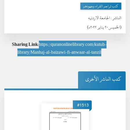
كتب تراجم القراء وجهودهم
الناشر :
الجامعة الاردنيه
(الخميس ٢٠ يناير ٢٠٢٢ء)
Sharing Link:
https://quranonlinelibrary.com/kutub-
library/Manhaj-al-baizawi-fi-anwaar-al-tanzil
كتب الناشر الأخرى
#1513