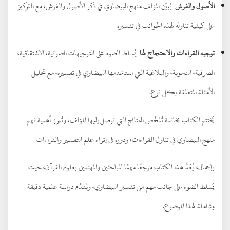
الأصول والفرش
: يُبيِّن المؤلف منهج البيضاوي في ذكر الأصول والفرش، مع التركيز
على كيفية تناوله لهذه الجوانب في تفسيره.
توجيه القراءات والاحتجاج لها
: يُسلط الضوء على التوجيهات الصوتية، الاشتقاقية،
الصرفية، النحوية، والبلاغية التي استخدمها البيضاوي في تفسيره، مع تحليل
الأمثلة المتعلقة بكل نوع.
يُختتم الكتاب بخاتمة تُلخِّص النتائج التي توصل إليها المؤلف، وتُبرز أهمية فهم
منهج البيضاوي في تناول القراءات، ودوره في إثراء علم التفسير والقراءات.
بإجمال، يُعَدُّ هذا الكتاب مرجعًا مهمًا للباحثين والمهتمين بعلوم القرآن، حيث
يُسلط الضوء على جانب مهم من تفسير البيضاوي، ويُقدِّم دراسة علمية دقيقة
وشاملة لهذا الموضوع.