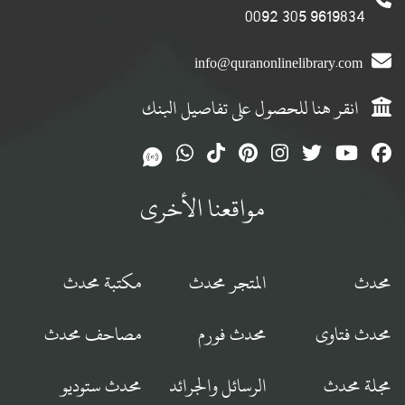
9619834 305 0092
info@quranonlinelibrary.com
انقر هنا للحصول على تفاصيل البنك
مواقعنا الأخرى
محدث
المتجر محدث
مكتبة محدث
محدث فتاوى
محدث فورم
مصاحف محدث
مجلة محدث
الرسائل والجرائد
محدث ستوديو