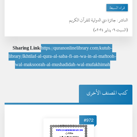
قراء السبعة
الناشر :
جائزة دبي الدولية للقرآن الكريم
(السبت ٠٦ يناير ٢٠٢٤ء)
Sharing Link:
https://quranonlinelibrary.com/kutub-
library/Ikhtilaf-al-qura-al-saba-fi-an-wa-in-al-maftooh-
wal-maksoorah-al-mushadidah-wal-mufakhimah
كتب المصنف الأخرى
#972