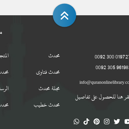
م
محدث
المت
0197274 300
9619834 305
محدث فتاوى
محدث
info@quranonlinelibrary.
مجلة محدث
الرسا
قر هنا للحصول على تفاصيل
محدث خطيب
محدث