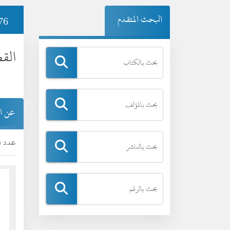
البحث المتقدم
76
القط
عن ا
عدد ال