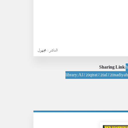
الناشر :
مجهول
Sharing Link:
h
library/Al%20qtrat%20al%20nadiy