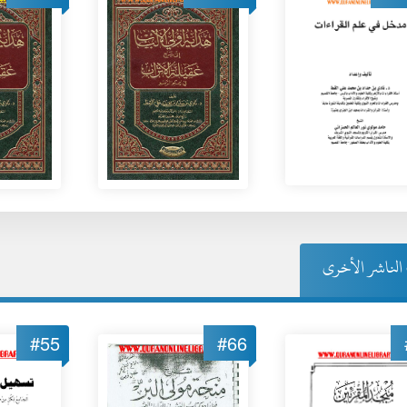
لناشر الأخرى
#55
#66