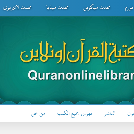
ورم
محدث میگزین
محدث میڈیا
محدث لائبریری
فون
الناشر
فهرس جميع الكتب
من نحن