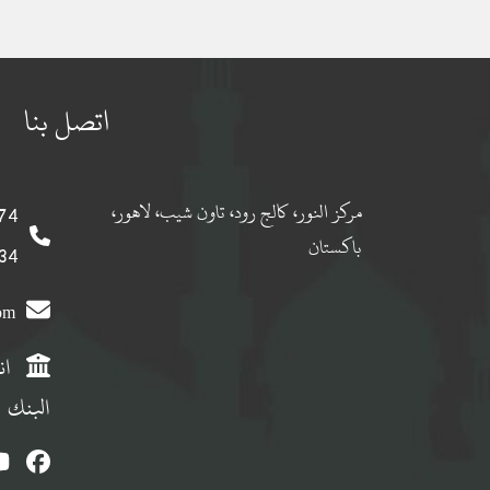
اتصل بنا
مركز النور، كالج رود، تاون شيب، لاهور،
 0092
باكستان
 0092
com
ان
البنك