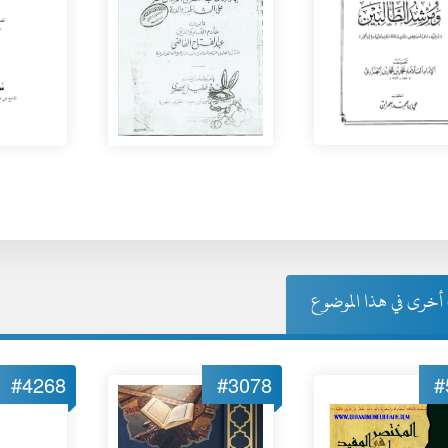
خرى في هذا الموضوع
#4268
#3078
#