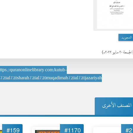
التجويد
لجمعة ٢٠ مايو ٢٠٢٢ء)
ttps://quranonlinelibrary.com/kutub-
ah%20al%20sharah%20al%20muqadimah%20al%20jazariyah
المصنف الأخرى
#159
#1170
#2