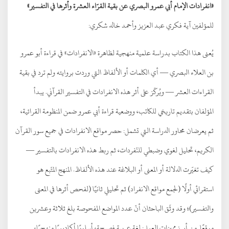
«انفرادات الإمام أبي عمرو البصري عن بقية القرّاء العشرة وأثرها في التفسير»
للمؤلفين آية فكري عبد العزيز وأحمد خالد شكري:
يُعنى هذا الكتاب بدراسة علمية منهجية لظاهرة «الانفرادات» في قراءة أبو عمرو
بن العلاء البصري — أي الكلمات أو الألفاظ التي وردت بروايته ولم ترد في بقية
القراءات العشر — ويُركّز على أثر هذه الانفرادات في التفسير القرآني. يبدأ
المؤلفان بتقديم تاريخي للكاتب، ووضعية قراءة أبي عمرو ضمن المنظومة القرائية،
ثم يعرضان محاور الدراسة التي تشمل: حصر مواقع الانفرادات في جميع سور القرآن
الكريم، تحليل لغوي وضبطي للنّفردات، ثم ربط هذه الانفرادات بالتفسير —
كيف تغيّرت الدلالة أو المعنى أو البلاغة عند هذه الألفاظ. المنهج المتّبع هو
استقرائي أولًا (لجمع مواقع الانفراد) ثم تحليلي ثانيًا (لفحص أثرها في المعنى
والتفسير)؛ وقد وثّق الباحثان أنّ عدد المواضع المفحوصة بلغ ثلاثة وعشرين
موقعًا. من أبرز مميزات العمل: لغة عربية فصيحة، أسلوبًا أكاديميًا منهجيًا،