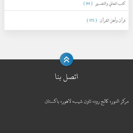
كتب المعاني والتفسير
( 94 )
قرآن وأهل القرآن
( 175 )
اتصل بنا
مركز النور، كالج رود، تاون شيب، لاهور، باكستان