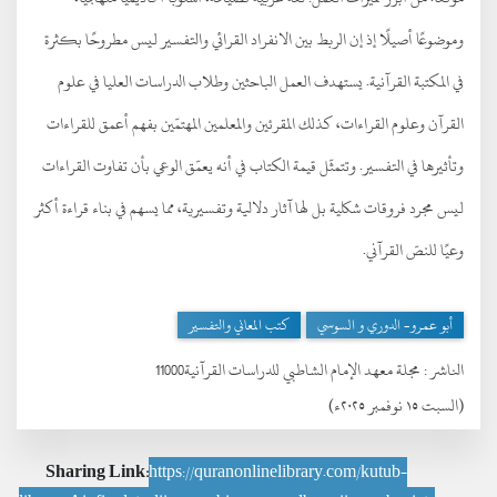
وموضوعًا أصيلًا إذ إن الربط بين الانفراد القرائي والتفسير ليس مطروحًا بكثرة
في المكتبة القرآنية. يستهدف العمل الباحثين وطلاب الدراسات العليا في علوم
القرآن وعلوم القراءات، كذلك المقرئين والمعلمين المهتمّين بفهم أعمق للقراءات
وتأثيرها في التفسير. وتتمثّل قيمة الكتاب في أنه يعمّق الوعي بأن تفاوت القراءات
ليس مجرد فروقات شكلية بل لها آثار دلالية وتفسيرية، مما يسهم في بناء قراءة أكثر
وعيًا للنصّ القرآني.
أبو عمرو- الدوري و السوسي
كتب المعاني والتفسير
الناشر :
مجلة معهد الإمام الشاطبي للدراسات القرآنية11000
(السبت ١٥ نوفمبر ٢٠٢٥ء)
Sharing Link:
https://quranonlinelibrary.com/kutub-