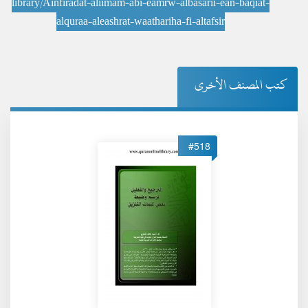
library/Ainfiradat-aliimam-abi-eamrw-albasarii-ean-baqiat-
alquraa-aleashrat-waathariha-fi-altafsir
كتب المصنف الأخرى
#518