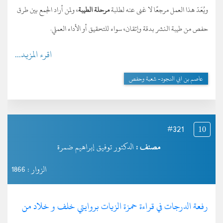
ويُعَدّ هذا العمل مرجعًا لا غنى عنه لطلبة
مرحلة الطيبة
، ولمن أراد الجمع بين طرق
حفص من طيبة النشر بدقة وإتقان، سواء للتحقيق أو الأداء العملي.
اقرء المزيد...
عاصم بن ابي النجود- شعبة وحفص
#321
10
مصنف :
الدكتور توفيق إبراهيم ضمرة
الزوار : 1866
رفعة الدرجات في قراءة حمزة الزيات بروايتي خلف و خلاد من