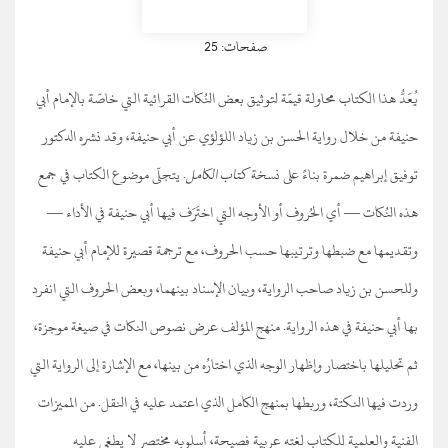
صفحات: 25
يُعَدُّ هذا الكتاب محاولة قيمّة لتوثيق بعض النُكات القرائية التي خاصّة بالإمام أبي
حنيفة من خلال رواية الحسن بن زياد اللؤلؤي عن أبي حنيفة، وقد نشره الدكتور
توفيق إبراهيم ضمرة بناءً على نسخة
كتاب الكامل
. يتجلّى موضوع الكتاب في جمع
هذه النُكات — أي الحُروف أو الأوجه التي اختَرَف فيها أبي حنيفة في الأداء —
وتقديمها مع ضبطها وترتيبها حسب الحروف، مع ترجمة قصيرة للإمام أبي حنيفة
وللحسن بن زياد صاحب الرواية، وبيان الإسناد بينهما، وبعض الحروف التي انفرد
بها أبي حنيفة في هذه الرواية. منهج المؤلف عرض نصوص النكات في صيغة موجزة،
ثم تحليلها باختصار وإظهار الوجه الذي اختارُه من بينها، مع الإشارة إلى الرواية التي
وردت فيها النكتة، وربطها بمنهج الكامل الذي اعتمد عليه في النقل. من المميزات
الفنية والعلمية للكتاب لغته عربية فصيحة، أسلوبه مختصر لا يطغى عليه