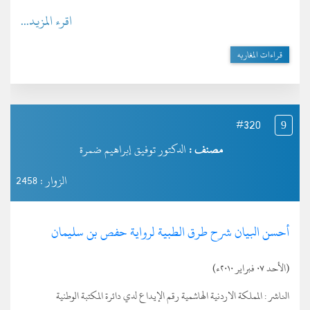
اقرء المزيد...
قراءات المغاربه
#320
9
مصنف :
الدكتور توفيق إبراهيم ضمرة
الزوار : 2458
أحسن البيان شرح طرق الطبية لرواية حفص بن سليمان
(الأحد ٠٧ فبراير ٢٠١٠ء)
الناشر :
المملكة الاردنية الهاشمية رقم الإيداع لدي دائرة المكتبة الوطنية