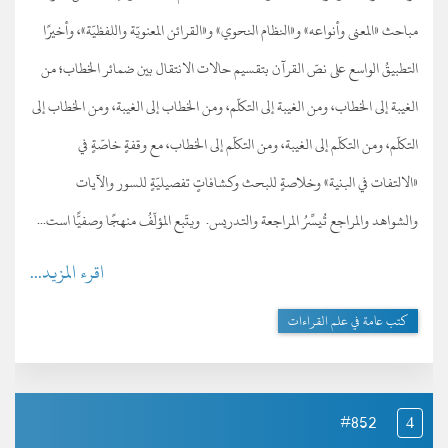
مباحث «المعنى وأنواعه» و«النظام النحوي» و«القرائن المعنويّة واللفظيّة»، وأخيرًا
التطبيقُ الواسع على نصّ القرآن بتقسيم حالات الانتقال بين ضمائر الخطاب؛ من
الغيبة إلى الخطاب، ومن الغيبة إلى التكلّم، ومن الخطاب إلى الغيبة، ومن الخطاب إلى
التكلّم، ومن التكلّم إلى الغيبة، ومن التكلّم إلى الخطاب، مع وقفةٍ خاصّةٍ في
«الالتفات في البنية» وخلاصةٍ للبحث وكشافاتٍ تفصيليّةٍ للسور والآيات
والشواهد والمراجع تُيسِّرُ المراجعة والتدريس. ويتّبع المؤلّفُ منهجًا وصفيًّا است...
اقرء المزيد...
كتب عامة في علم القراءات
#852
4