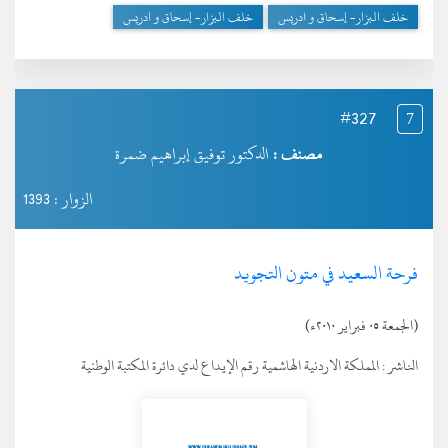
خلف البزار- إسحاق و ادريس
خلف البزار- إسحاق و ادريس
#327
7
مصنف :
الدكتور توفيق إبراهيم ضمرة
الزوار : 1393
فرحة السعيد في متون التجويد
(الجمعة ٠٥ فبراير ٢٠١٠ء)
الناشر :
المملكة الاردنية الهاشمية رقم الإيداع لدي دائرة المكتبة الوطنية