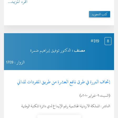
اقرء المزيد...
كتب التجويد
#319
8
مصنف :
الدكتور توفيق إبراهيم ضمرة
الزوار : 1709
إتحاف البررة في طرق نافع العشرة من طريق المفردات للداني
(السبت ٠٦ فبراير ٢٠١٠ء)
الناشر :
المملكة الاردنية الهاشمية رقم الإيداع لدي دائرة المكتبة الوطنية