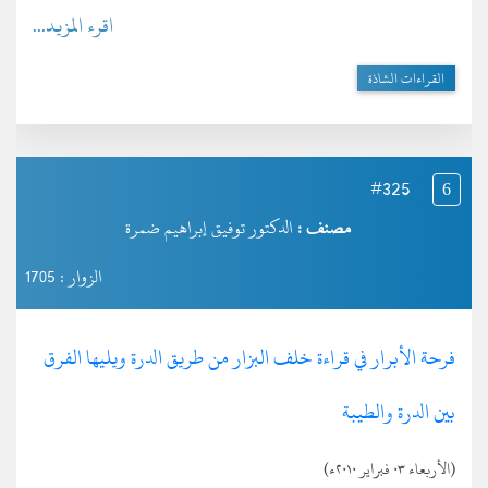
اقرء المزيد...
القراءات الشاذة
#325
6
مصنف :
الدكتور توفيق إبراهيم ضمرة
الزوار : 1705
فرحة الأبرار في قراءة خلف البزار من طريق الدرة ويليها الفرق
بين الدرة والطيبة
(الأربعاء ٠٣ فبراير ٢٠١٠ء)