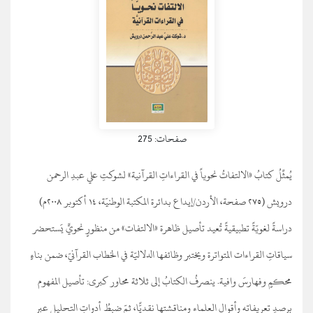
صفحات: 275
يُمثِّلُ كتابُ «الالتفاتُ نحوياً في القراءاتِ القرآنية» لشوكتِ علي عبدِ الرحمن
درويش (٢٧٥ صفحة، الأردن/إيداع بدائرة المكتبة الوطنيّة، ١٤ أكتوبر ٢٠٠٨م)
دراسةً لغويّةً تطبيقيةً تُعيد تأصيل ظاهرة «الالتفات» من منظورٍ نحويٍّ يَستحضر
سياقاتِ القراءات المتواترة ويختبر وظائفها الدلاليّة في الخطاب القرآنيّ، ضمن بناءٍ
محكمٍ وفهارسَ وافية. ينصرفُ الكتابُ إلى ثلاثة محاور كبرى: تأصيل المفهوم
برصدِ تعريفاته وأقوال العلماء ومناقشتها نقديًّا، ثمّ ضبطُ أدواتِ التحليل عبر