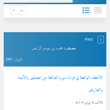
#143
1
مصنف :
محمد بن موسى آل نصر
الزوار : 2811
الأخطاء الواقعة في قراءة سورة الفاتحة من المصلين والأئمة
والقارئين
(الأحد ١٥ يوليو ٢٠٠٧ء)