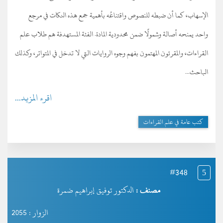
الإسهاب، كما أن ضبطه للنصوص واقتناعُه بأهمية جمع هذه النكات في مرجع
واحد يمنحه أصالة وشمولًا ضمن محدودية المادة. الفئة المستهدفة هم طلاب علم
القراءات، والمقرئون المهتمون بفهم وجوه الروايات التي لا تدخل في المتواتر، وكذلك
الباحث...
اقرء المزيد...
كتب عامة في علم القراءات
#348
5
مصنف :
الدكتور توفيق إبراهيم ضمرة
الزوار : 2055