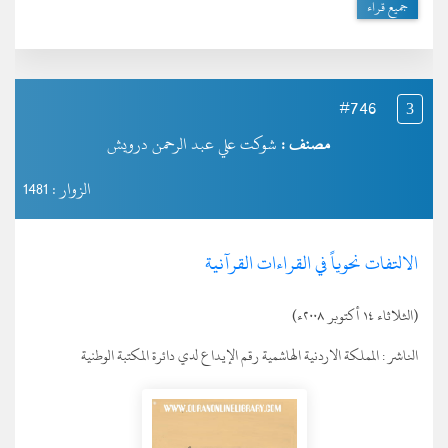
جميع قراء
#746
3
مصنف :
شوكت علي عبد الرحمن درويش
الزوار : 1481
الالتفات نحوياً في القراءات القرآنية
(الثلاثاء ١٤ أكتوبر ٢٠٠٨ء)
الناشر :
المملكة الاردنية الهاشمية رقم الإيداع لدي دائرة المكتبة الوطنية