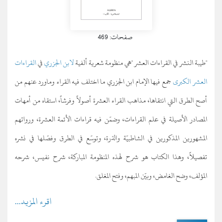
صفحات: 469
"
طيبة النشر في القراءات العشر
"
هي منظومة شعرية ألفية
لابن الجزري
في
القراءات
العشر الكبرى
جمع فيها الإمام ابن الجزري ما اختلف فيه القراء وماورد عنهم من
أصح الطرق التي انتقاها، مذاهب القراء العشرة أصولاً وفرشاً، استقاه من أمهات
المصادر الأصيلة في علم القراءات، وضمّن فيه قراءات الأئمة العشرة، ورواتهم
المشهورين المذكورين في الشاطبيّة والدّرة، وتوسّع في الطرق وفصّلها في نشره
تفصيلاً، وهذا الكتاب هو شرح لهذه المنظومة المباركة، شرح نفيس، شرحه
المؤلف، وضح الغامض، وبيّن المبهم، وفتح المغلق.
اقرء المزيد...