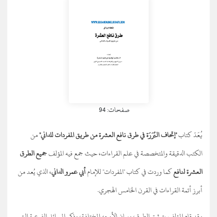
صفحات: 94
يُعَدّ كتاب
"إتحاف البُرَرَة في طرق نافع العشرة من طريق المفردات للداني"
من
الكتب الدقيقة والمتخصصة في علم القراءات، حيث جمع فيه المؤلف
جميع الطرق
العشرة لنافع
كما وردت في كتاب "المفردات" للإمام
أبي عمرو الداني
، الذي يُعد من
أبرز أئمة القراءات في القرن الخامس الهجري.
وقد قام المؤلف بتوثيق الطرق، وبيان الأوجه المختلفة، وذكر المسائل الفرعية التي