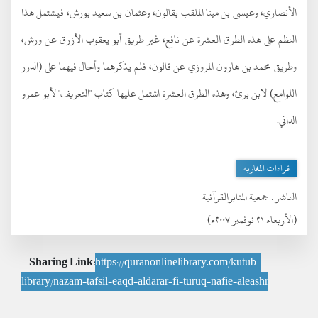
الأنصاري، وعيسى بن مينا الملقب بقالون، وعثمان بن سعيد بورش، فيشتمل هذا
النظم على هذه الطرق العشرة عن نافع، غير طريق أبو يعقوب الأزرق عن ورش،
وطريق محمد بن هارون المروزي عن قالون، فلم يذكرهما وأحال فيهما على (الدرر
اللوامع) لابن برئ، وهذه الطرق العشرة اشتمل عليها كتاب "التعريف" لأبو عمرو
الداني.
قراءات المغاربه
الناشر :
جمعية المنابرالقرآنية
(الأربعاء ٢١ نوفمبر ٢٠٠٧ء)
Sharing Link:
https://quranonlinelibrary.com/kutub-
library/nazam-tafsil-eaqd-aldarar-fi-turuq-nafie-aleashr