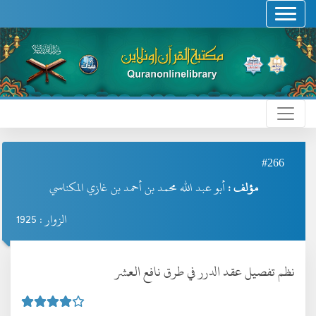
#266
مؤلف :
أبو عبد الله محمد بن أحمد بن غازي المكناسي
الزوار : 1925
نظم تفصيل عقد الدرر في طرق نافع العشر