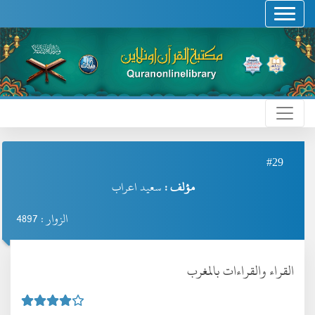
#29
مؤلف :
سعيد اعراب
الزوار : 4897
القراء والقراءات بالمغرب