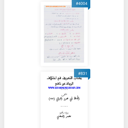
#4004
#831