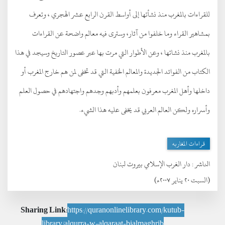
للقراءات بالمغرب منذ نشأتها إلى أواسط القرن الرابع عشر الهجري ، وتعرف
بمشاهير القراء وما خلفوا من آثار، وسترى فيه معالم واضحة عن القراءات
بالمغرب منذ نشاتها ، وعن الأطوار التي مرت بها عبر عصور التاريخ وسيجد في هذا
الكتاب من الفوائد الجديدة والمعالم الخفية التي قد تخفى لمن هم خارج المغرب أو
داخلها وأهل المغرب معرفون بعلمهم وأدبهم وجدهم واجتهادهم في حصول العلم
وأسراره ولكن العالم العربي قد يخفى عليه هذا الشيء.
قراءات المغاربه
الناشر :
دار الغرب الإسلامي بيروت لبنان
(السبت ٢٠ يناير ٢٠٠٧ء)
Sharing Link:
https://quranonlinelibrary.com/kutub-
library/alqurra-w-alqaraat-bialmaghrib