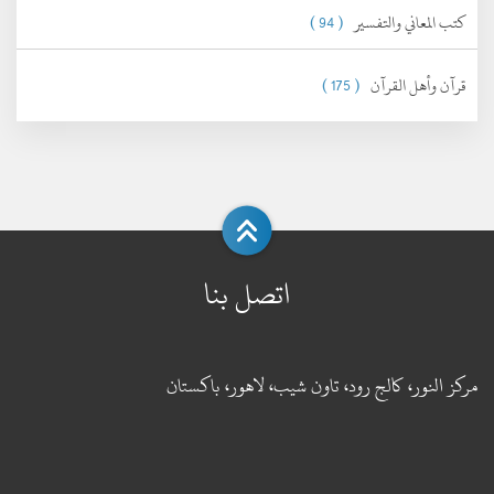
كتب المعاني والتفسير
( 94 )
قرآن وأهل القرآن
( 175 )
اتصل بنا
مركز النور، كالج رود، تاون شيب، لاهور، باكستان