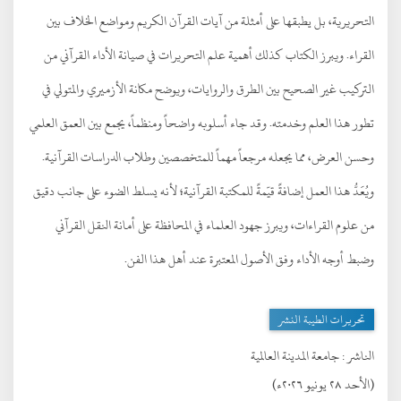
التحريرية، بل يطبقها على أمثلة من آيات القرآن الكريم ومواضع الخلاف بين
القراء. ويبرز الكتاب كذلك أهمية علم التحريرات في صيانة الأداء القرآني من
التركيب غير الصحيح بين الطرق والروايات، ويوضح مكانة الأزميري والمتولي في
تطور هذا العلم وخدمته. وقد جاء أسلوبه واضحاً ومنظماً، يجمع بين العمق العلمي
وحسن العرض، مما يجعله مرجعاً مهماً للمتخصصين وطلاب الدراسات القرآنية.
ويُعَدُّ هذا العمل إضافةً قيّمةً للمكتبة القرآنية؛ لأنه يسلط الضوء على جانب دقيق
من علوم القراءات، ويبرز جهود العلماء في المحافظة على أمانة النقل القرآني
وضبط أوجه الأداء وفق الأصول المعتبرة عند أهل هذا الفن.
تحريرات الطيبة النشر
الناشر :
جامعة المدينة العالمية
(الأحد ٢٨ يونيو ٢٠٢٦ء)