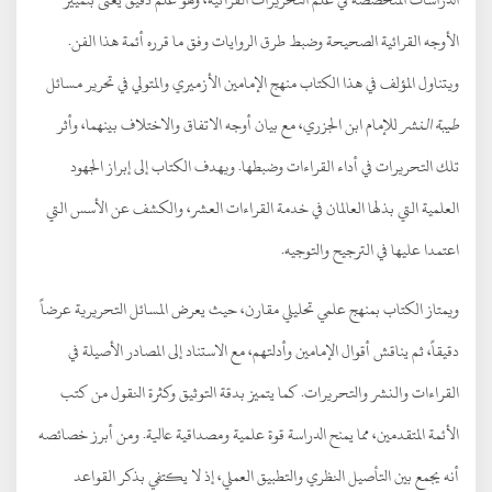
الأوجه القرائية الصحيحة وضبط طرق الروايات وفق ما قرره أئمة هذا الفن.
ويتناول المؤلف في هذا الكتاب منهج الإمامين الأزميري والمتولي في تحرير مسائل
طيبة النشر
للإمام ابن الجزري، مع بيان أوجه الاتفاق والاختلاف بينهما، وأثر
تلك التحريرات في أداء القراءات وضبطها. ويهدف الكتاب إلى إبراز الجهود
العلمية التي بذلها العالمان في خدمة القراءات العشر، والكشف عن الأسس التي
اعتمدا عليها في الترجيح والتوجيه.
ويمتاز الكتاب بمنهج علمي تحليلي مقارن، حيث يعرض المسائل التحريرية عرضاً
دقيقاً، ثم يناقش أقوال الإمامين وأدلتهم، مع الاستناد إلى المصادر الأصيلة في
القراءات والنشر والتحريرات. كما يتميز بدقة التوثيق وكثرة النقول من كتب
الأئمة المتقدمين، مما يمنح الدراسة قوة علمية ومصداقية عالية. ومن أبرز خصائصه
أنه يجمع بين التأصيل النظري والتطبيق العملي، إذ لا يكتفي بذكر القواعد