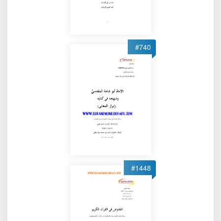
#740
#1448