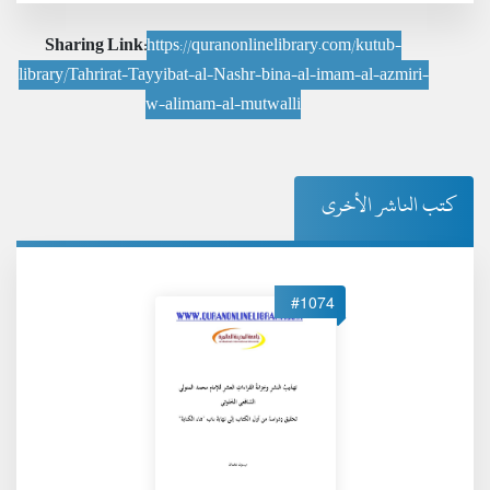
Sharing Link:
https://quranonlinelibrary.com/kutub-
library/Tahrirat-Tayyibat-al-Nashr-bina-al-imam-al-azmiri-
w-alimam-al-mutwalli
كتب الناشر الأخرى
#1074