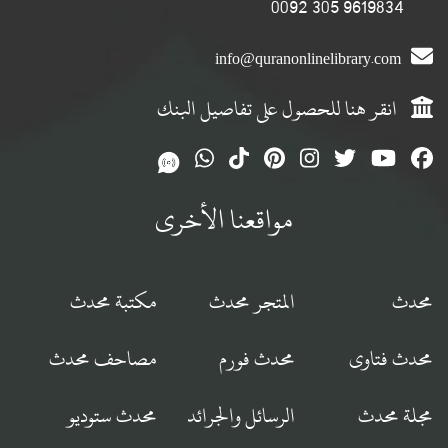
9619834 305 0092
info@quranonlinelibrary.com
انقر هنا للحصول على تفاصيل البنك
مواقعنا الأخرى
محدث
المتجر محدث
مكتبة محدث
محدث فتاوى
محدث فورم
مصاحف محدث
مجلة محدث
الرسائل والجرائد
محدث ستوديو