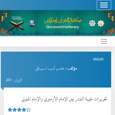
#6649
مؤلف :
عاصم أديب اسبيناتي
الزوار : 201
تحريرات طيبة النشر بين الإمام الأزميري والإمام المتولي