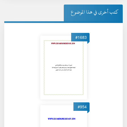
كتب أخرى في هذا الموضوع
#1683
#954