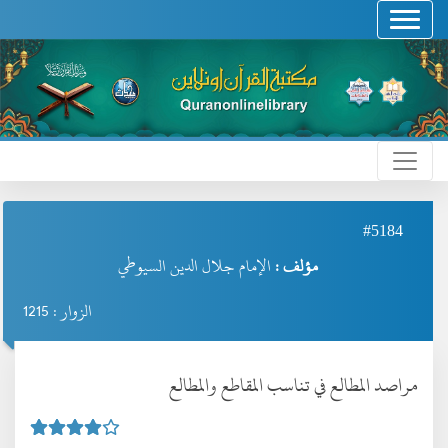
#5184
مؤلف :
الإمام جلال الدين السيوطي
الزوار : 1215
مراصد المطالع في تناسب المقاطع والمطالع