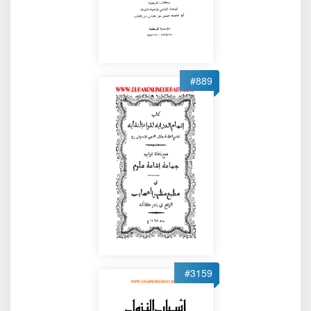
#889
#3159