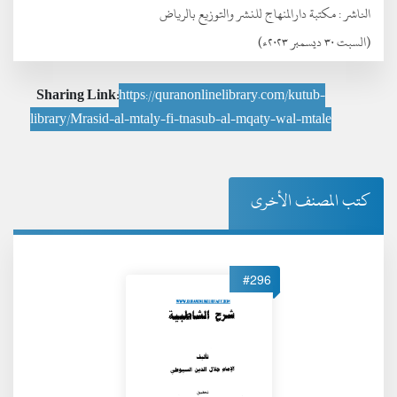
الناشر :
مكتبة دارالمنهاج للنشر والتوزيع بالرياض
(السبت ٣٠ ديسمبر ٢٠٢٣ء)
Sharing Link:
https://quranonlinelibrary.com/kutub-
library/Mrasid-al-mtaly-fi-tnasub-al-mqaty-wal-mtale
كتب المصنف الأخرى
#296