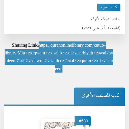
كتب التجويد
الناشر :
شبكة الألوكة
(الجمعة ٠٥ أغسطس ٢٠٢٢ء)
Sharing Link:
https://quranonlinelibrary.com/kutub-
library/Min%20aqwam%20asalib%20al%20tarbiyah%20wal%20
taleem%20fi%20dawrat%20tahfeez%20al%20quran%20al%20kar
eem
كتب المصنف الأخرى
#539