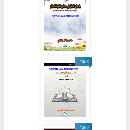
#556
#566