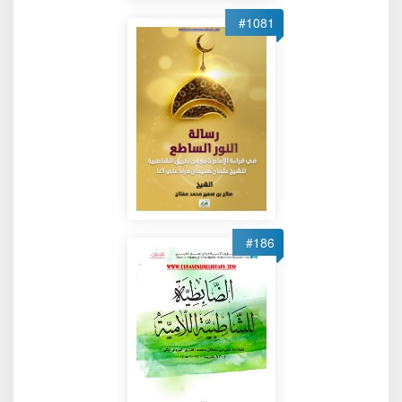
#1081
#186