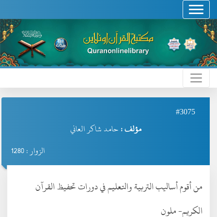
#3075
مؤلف :
حامد شاكر العاني
الزوار : 1280
من أقوم أساليب التربية والتعليم في دورات تحفيظ القرآن
الكريم- ملون