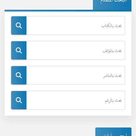
إحصـــاءات