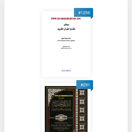
#1256
#291