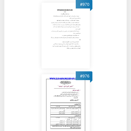
#970
#976