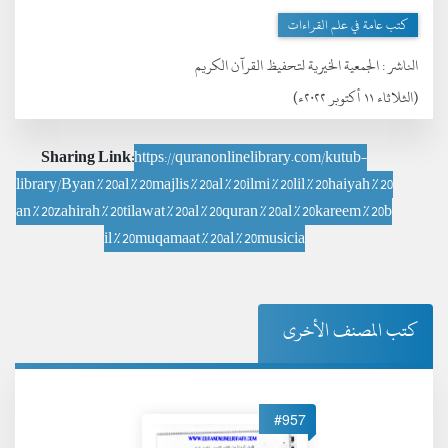
كتب عامة في علم القراءات
الناشر :
الجمعية الخيرية لتحفيظ القرآن الكريم
(الثلاثاء ١١ أكتوبر ٢٠٢٢ء)
Sharing Link:
https://quranonlinelibrary.com/kutub-
library/Byan%20al%20majlis%20al%20ilmi%20lil%20haiyah%20
an%20zahirah%20tilawat%20al%20quran%20al%20kareem%20b
il%20muqamaat%20al%20musicia
كتب المصنف الأخرى
#957