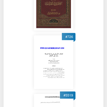
#726
#5519