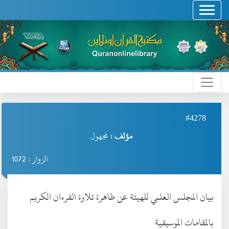
#4278
مؤلف :
مجهول
الزوار : 1072
بيان المجلس العلمي للهيئة عن ظاهرة تلاوة القرءان الكريم
بالمقامات الموسيقية