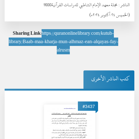
الناشر :
مجلة معهد الإمام الشاطبي للدراسات القرآنية11000
(الخميس ٢٤ أكتوبر ٢٠٢٤ء)
Sharing Link:
https://quranonlinelibrary.com/kutub-
library/Baab-maa-kharja-mun-alhmaz-ean-alqayas-fay-
alrusm
كتب الناشر الأخرى
#3437