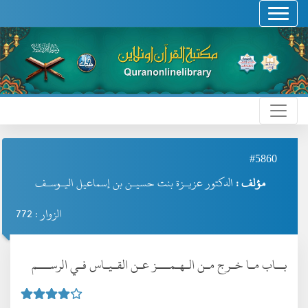
#5860
مؤلف :
الدكتور عزيـزة بنت حسيـن بن إسماعيل اليـوسـف
الزوار : 772
بــاب مـا خــرج مـن الـهـمـــز عـن القـيـاس فـي الرســـم