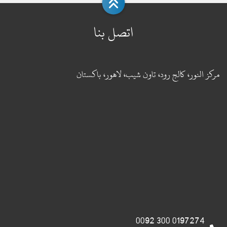
اتصل بنا
مركز النور، كالج رود، تاون شيب، لاهور، باكستان
0197274 300 0092