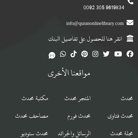
9619834 305 0092
info@quranonlinelibrary.com
انقر هنا للحصول على تفاصيل البنك
مواقعنا الأخرى
محدث
المتجر محدث
مكتبة محدث
محدث فتاوى
محدث فورم
مصاحف محدث
مجلة محدث
الرسائل والجرائد
محدث ستوديو