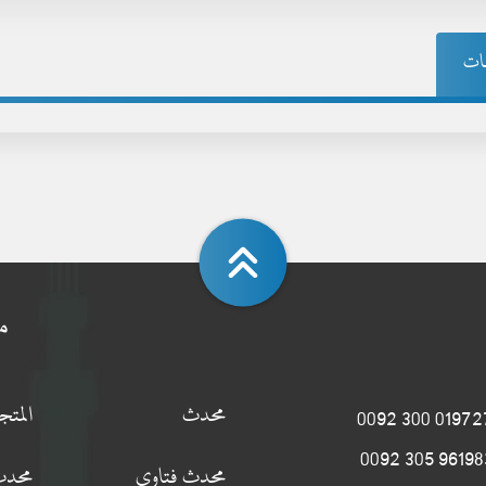
ات
م
محدث
المت
0197274 300
9619834 305
محدث فتاوى
محدث