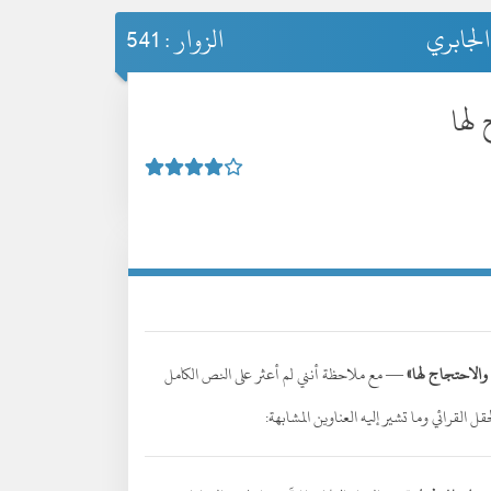
الجابري
الزوار : 541
لها
 والاحتجاج لها»
— مع ملاحظة أنني لم أعثر على النص الكامل
ل القرائي وما تشير إليه العناوين المشابهة: