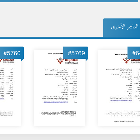
لناشر الأخرى
#5760
#5769
#6