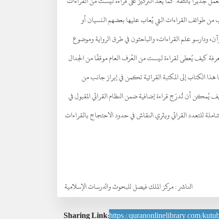
مل جديرًا بالثقة. كما يُعدّ التركيز على قراءة ليست من القراءات
رفٍ من طوائف القراءات التي يُعاب عليها بعضهم النسيان أو
آن، ودارسو علم القراءات، والباحثون في طرق الرواية وموضوع
رفة كيف يُعطى لقراءة ليست من العُرف العام موقفًا من الجدال
ها هذا الكتاب إلى المكتبة القرائية تكمن في إبراز جانب من
يُمكن أن تُدرَج قراءة إضافية ضمن النظام القرائي المقبول في
 الشاملة للتعدد القرائي ويثري النقاش في حدود الاحتجاج بالقراءات
الناشر :
مركز الملك فيصل للبحوث والدرسات الإسلامية
Sharing Link:
https://quranonlinelibrary.com/kutub