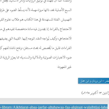
والنقد، كما أن جهده في توثيق الروايات وذكر الأسانيد يجعل الع
السبع الأصلية بحد ذاتها ميزة مهمة، لأنه يسلِّط الضوء على ط
التهميش. الفئة المستهدفة في هذا الكتاب هم طلاب علوم القر
الاحتجاج بالقراءة. إذ يجدون فيه مادة متخصصة تفيدهم في مع
الاحتجاجي، وكيف يُواجه النقد الموجه إليها. القيمة التي يضيف
القراءات قليل ما يُخصص له بحث مستقل، وفتح نافذة لفهم كيف 
ضوء الاعتبارات الصوتية والدلالية والسندية، مما يعزّز الرؤية
غير المعهودة.
عفر – ابن وردان و ابن جماز
ن ١٣ أكتوبر ٢٠٢٥ء)
-library/Aikhtiarat-abaa-jaefar-altuhawaa-faa-alqiraat-walaihtijaj-laha