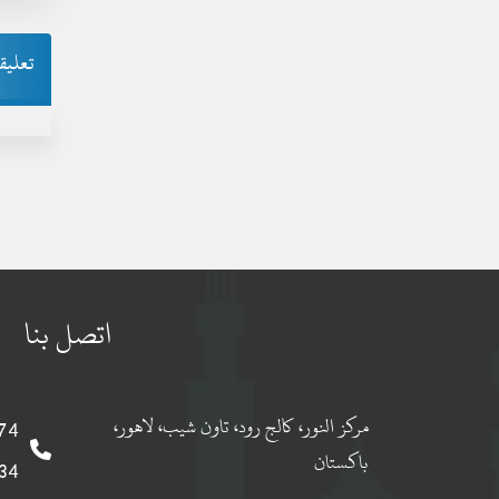
تعليق
اتصل بنا
مركز النور، كالج رود، تاون شيب، لاهور،
 0092
باكستان
 0092