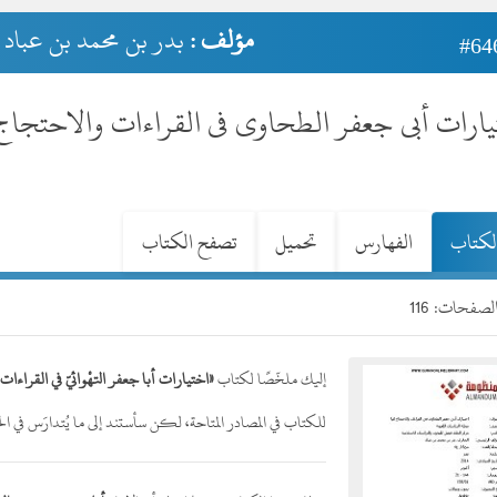
مؤلف :
بدر بن محمد بن عباد 
#64
ارات أبى جعفر الطحاوى فى القراءات والاحتجاج 
لكتاب
الفهارس
تحميل
تصفح الكتاب
صفحات: 116
إليك ملخّصًا لكتاب
«اختيارات أبا جعفر التهْوائيّ في القراءات
للكتاب في المصادر المتاحة، لكن سأستند إلى ما يُتدارَس في الحق