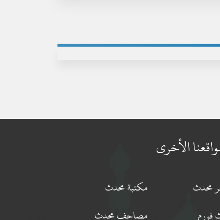
واقعنا الأخرى
جر محدث
مكتبة محدث
 فورم
مصاحف محدث