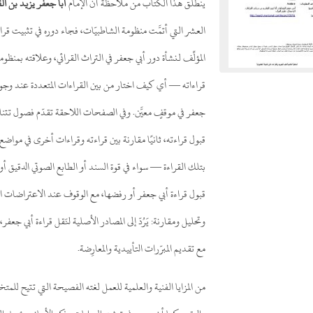
ينطلق هذا الكتاب من ملاحظة أن الإمام
أبا جعفر يزيد بن الق
العشر التي أتمَّت منظومة الشاطبيّات، فجاء دوره في تثبيت قراءة
المؤلِّف لنشأة دور أبي جعفر في التراث القرائي، وعلاقته بمنظومات
قراءاته — أي كيف اختار من بين القراءات المتعددة عند وجود
جعفر في موقفٍ معيَّن. وفي الصفحات اللاحقة تقدّم فصول تتناول: 
قبول قراءته، ثانيًا مقارنة بين قراءته وقراءات أخرى في مواضع ال
بتلك القراءة — سواء في قوة السند أو الطابع الصوتي الدقيق أو 
قبول قراءة أبي جعفر أو رفضها، مع الوقوف عند الاعتراضات الت
وتحليل ومقارنة: يَرُدّ إلى المصادر الأصلية لنَقل قراءة أبي جعفر، 
مع تقديم المبرّرات التأييدية والمعارِضة.
من المزايا الفنية والعلمية للعمل لغته الفصيحة التي تتيح لل