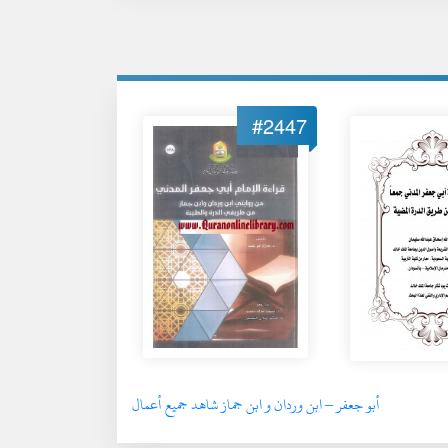
#2447
أبو جعفر – ابن وردان و ابن جماز شاهد جميع أعمال