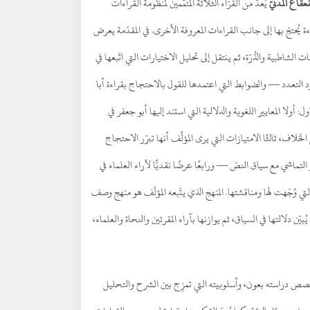
عقاع المدنيّ
يُعدّ من القرّاء الثلاثة المتمَّمين لمنظومة القراءات
 يُحتجّ بها إلى جانب القراءات المعروفة الأخرى. في المقدّمة يعرض
 الشاطبية والدُّرّة، ثم ينتقل إلى تحليل الاختيارات التي اتّبعها في
 التعدد — والضوابط التي اعتمدها للقول بالاحتجاج بقراءة أبا
أولا المعايير اللغوية والدلالية التي استند إليها أبو جعفر في
خلاف، ثالثًا الامتيازات التي يرى المؤلِّف أنها تبرّر الاحتجاج
التماشي مع سياق النصّ — ورابعًا عرضًا نقديًّا لآراء العلماء في
ي وُجّهت لها ومناقشتها. المنهج الذي يتّبعه المؤلّف هو منهج وصف
يُبيّن دلالتها في السياق، ثم يوازنها بآراء المقرئين والنحاة والعلماء،
متخصص دراسته بعون، وأسلوبيته التي تمزِج بين الشرح والتحليل