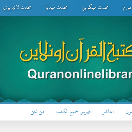
ورم
محدث میگزین
محدث میڈیا
محدث لائبریری
فون
الناشر
فهرس جميع الكتب
من نحن