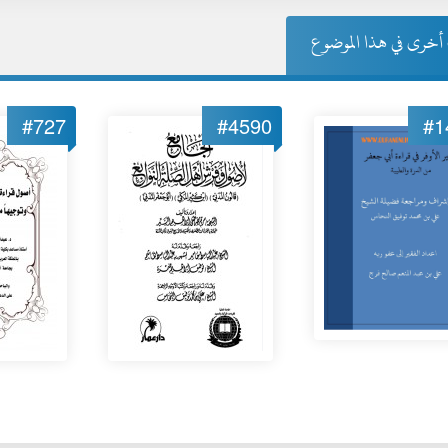
خرى في هذا الموضوع
#727
#4590
#1