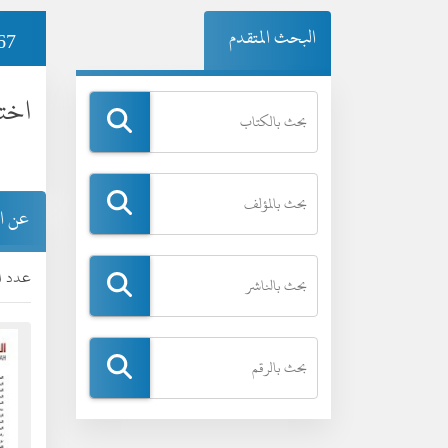
البحث المتقدم
67
اختي
عن ا
عدد ال