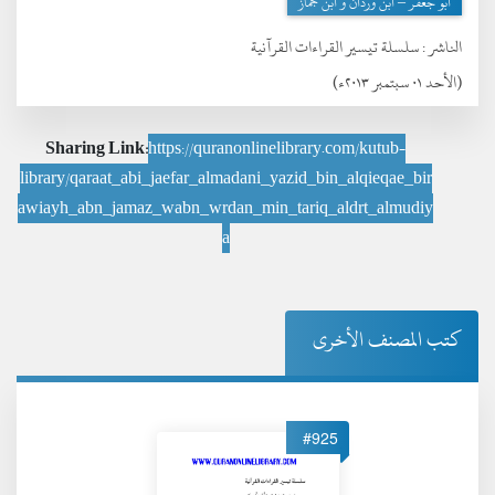
أبو جعفر – ابن وردان و ابن جماز
الناشر :
سلسلة تيسير القراءات القرآنية
(الأحد ٠١ سبتمبر ٢٠١٣ء)
Sharing Link:
https://quranonlinelibrary.com/kutub-
library/qaraat_abi_jaefar_almadani_yazid_bin_alqieqae_bir
awiayh_abn_jamaz_wabn_wrdan_min_tariq_aldrt_almudiy
a
كتب المصنف الأخرى
#925