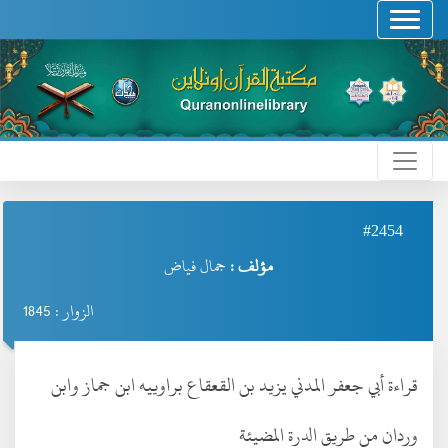
#2454
مؤلف :
جمال فياض
الزوار : 1845
قراءة أبي جعفر المدني يزيد بن القعقاع براوييه ابن جماز وابن
وردان من طريق الدرة المضيئة