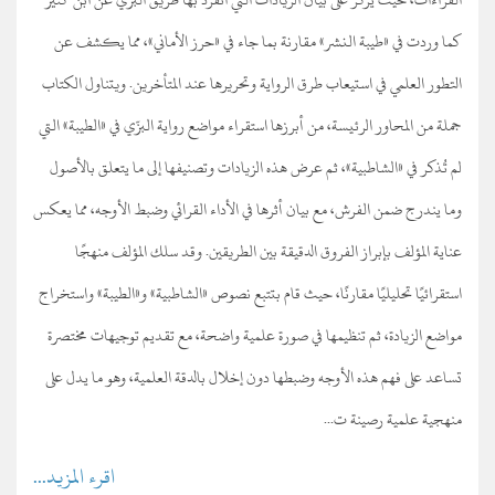
كما وردت في «طيبة النشر» مقارنة بما جاء في «حرز الأماني»، مما يكشف عن
التطور العلمي في استيعاب طرق الرواية وتحريرها عند المتأخرين. ويتناول الكتاب
جملة من المحاور الرئيسة، من أبرزها استقراء مواضع رواية البزّي في «الطيبة» التي
لم تُذكر في «الشاطبية»، ثم عرض هذه الزيادات وتصنيفها إلى ما يتعلق بالأصول
وما يندرج ضمن الفرش، مع بيان أثرها في الأداء القرائي وضبط الأوجه، مما يعكس
عناية المؤلف بإبراز الفروق الدقيقة بين الطريقين. وقد سلك المؤلف منهجًا
استقرائيًا تحليليًا مقارنًا، حيث قام بتتبع نصوص «الشاطبية» و«الطيبة» واستخراج
مواضع الزيادة، ثم تنظيمها في صورة علمية واضحة، مع تقديم توجيهات مختصرة
تساعد على فهم هذه الأوجه وضبطها دون إخلال بالدقة العلمية، وهو ما يدل على
منهجية علمية رصينة ت...
اقرء المزيد...