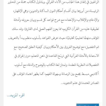
الراغبين في إتقان هذا الجانب من الأداء القرآني. ويتناول الكتاب جملة من المحاور
الرئيسة، من أبرزها بيان أقسام أحكام النون الساكنة والتنوين، وهي الإظهار،
والإدغام، والإقلاب، والإخفاء، مع شرح قواعد كل قسم وبيان حروفه وأمثلة
تطبيقية عليه من القرآن الكريم، مما يعزز الفهم العملي لدى القارئ. وقد سلك
المؤلف منهجًا تعليميًا تحليليًا، حيث عرض القواعد بأسلوب منظم يبدأ بالتعريف
ثم التفصيل، مع توضيح الفروق بين الأحكام وبيان كيفية النطق الصحيح، مع
الاستعانة بالأمثلة القرآنية التي ترسّخ القاعدة في ذهن المتعلم، دون إغراق في
التفصيلات النظرية المعقدة. وتمتاز لغة الكتاب بالوضوح والدقة، مع أسلوب
أكاديمي مبسط يجمع بين الرصانة وسهولة الفهم، كما يظهر اعتماد المؤلف على
المصادر المعتمدة في علم التجويد...
اقرء المزيد...