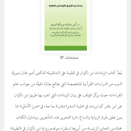
صفحات: 37
يُعَدُّ كتاب «زيادات ابن ذكوان في الطيبة على الشاطبية» للدكتور أمير عادل مبروك
الديب من الدراسات القرآنية المتخصصة التي تعالج جانبًا دقيقًا من جوانب علم
القراءات، حيث يركّز المؤلف على بيان الزيادات التي انفرد بها طريق ابن ذكوان
عن ابن عامر كما وردت في «طيبة النشر» مقارنة بما جاء في «حرز الأماني»، مما
يبرز تطوّر طرق الرواية واتساع دائرة التحرير عند المتأخرين. ويتناول الكتاب
جملة من المحاور الرئيسة، من أبرزها استقراء مواضع رواية ابن ذكوان في «الطيبة»