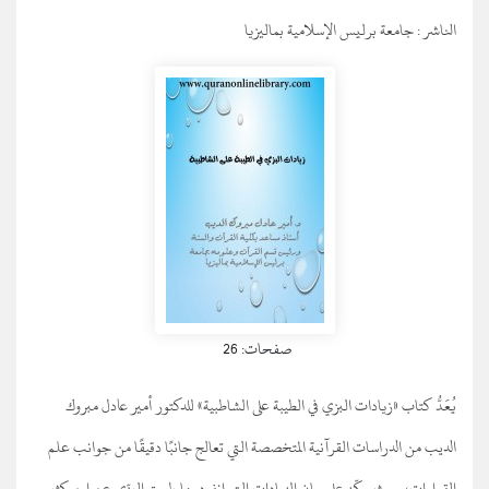
الناشر :
جامعة برليس الإسلامية بماليزيا
صفحات: 26
يُعَدُّ كتاب «زيادات البزي في الطيبة على الشاطبية» للدكتور أمير عادل مبروك
الديب من الدراسات القرآنية المتخصصة التي تعالج جانبًا دقيقًا من جوانب علم
القراءات، حيث يركّز على بيان الزيادات التي انفرد بها طريق البزّي عن ابن كثير