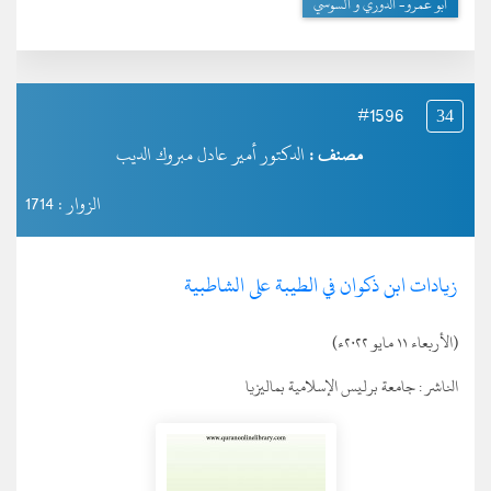
أبو عمرو- الدوري و السوسي
#1596
34
مصنف :
الدكتور أمير عادل مبروك الديب
الزوار : 1714
زيادات ابن ذكوان في الطيبة على الشاطبية
(الأربعاء ١١ مايو ٢٠٢٢ء)
الناشر :
جامعة برليس الإسلامية بماليزيا