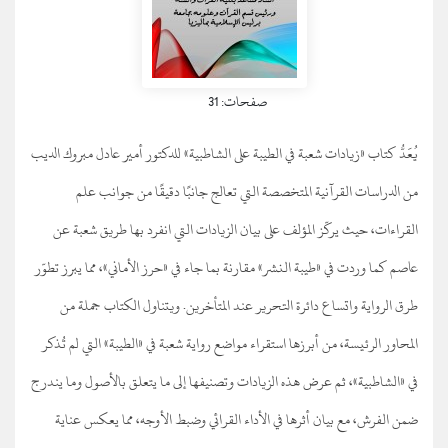
صفحات: 31
يُعَدُّ كتاب «زيادات شعبة في الطيبة على الشاطبية» للدكتور أمير عادل مبروك الديب
من الدراسات القرآنية المتخصصة التي تعالج جانبًا دقيقًا من جوانب علم
القراءات، حيث يركّز المؤلف على بيان الزيادات التي انفرد بها طريق شعبة عن
عاصم كما وردت في «طيبة النشر» مقارنة بما جاء في «حرز الأماني»، مما يبرز تطوّر
طرق الرواية واتساع دائرة التحرير عند المتأخرين. ويتناول الكتاب جملة من
المحاور الرئيسة، من أبرزها استقراء مواضع رواية شعبة في «الطيبة» التي لم تُذكر
في «الشاطبية»، ثم عرض هذه الزيادات وتصنيفها إلى ما يتعلق بالأصول وما يندرج
ضمن الفرش، مع بيان أثرها في الأداء القرائي وضبط الأوجه، مما يعكس عناية