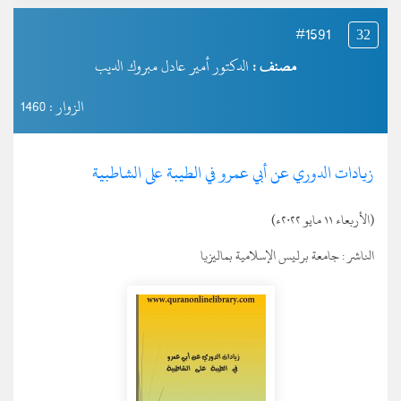
#1591
32
مصنف :
الدكتور أمير عادل مبروك الديب
الزوار : 1460
زيادات الدوري عن أبي عمرو في الطيبة على الشاطبية
(الأربعاء ١١ مايو ٢٠٢٢ء)
الناشر :
جامعة برليس الإسلامية بماليزيا