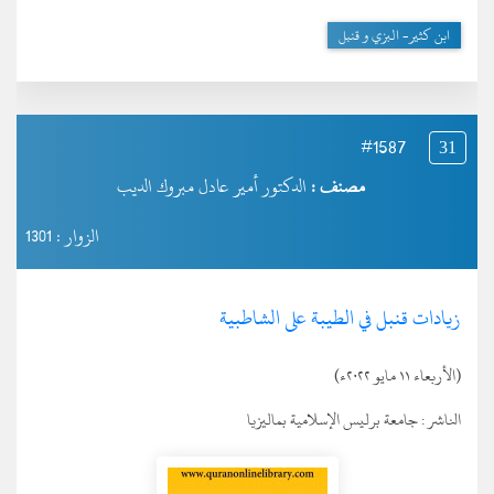
ابن كثير- البزي و قنبل
#1587
31
مصنف :
الدكتور أمير عادل مبروك الديب
الزوار : 1301
زيادات قنبل في الطيبة على الشاطبية
(الأربعاء ١١ مايو ٢٠٢٢ء)
الناشر :
جامعة برليس الإسلامية بماليزيا