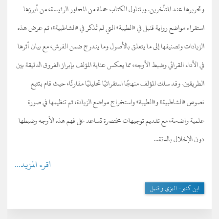
وتحريرها عند المتأخرين. ويتناول الكتاب جملة من المحاور الرئيسة، من أبرزها
استقراء مواضع رواية قنبل في «الطيبة» التي لم تُذكر في «الشاطبية»، ثم عرض هذه
الزيادات وتصنيفها إلى ما يتعلق بالأصول وما يندرج ضمن الفرش، مع بيان أثرها
في الأداء القرائي وضبط الأوجه، مما يعكس عناية المؤلف بإبراز الفروق الدقيقة بين
الطريقين. وقد سلك المؤلف منهجًا استقرائيًا تحليليًا مقارنًا، حيث قام بتتبع
نصوص «الشاطبية» و«الطيبة» واستخراج مواضع الزيادة، ثم تنظيمها في صورة
علمية واضحة، مع تقديم توجيهات مختصرة تساعد على فهم هذه الأوجه وضبطها
دون الإخلال بالدقة...
اقرء المزيد...
ابن كثير- البزي و قنبل