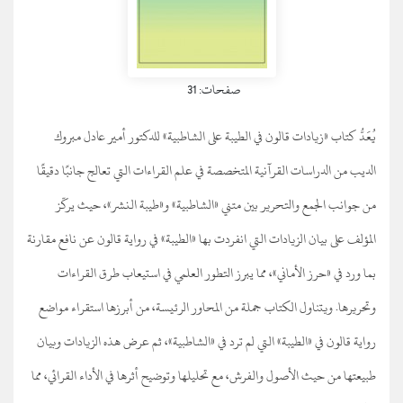
صفحات: 31
يُعَدُّ كتاب «زيادات قالون في الطيبة على الشاطبية» للدكتور أمير عادل مبروك
الديب من الدراسات القرآنية المتخصصة في علم القراءات التي تعالج جانبًا دقيقًا
من جوانب الجمع والتحرير بين متني «الشاطبية» و«طيبة النشر»، حيث يركّز
المؤلف على بيان الزيادات التي انفردت بها «الطيبة» في رواية قالون عن نافع مقارنة
بما ورد في «حرز الأماني»، مما يبرز التطور العلمي في استيعاب طرق القراءات
وتحريرها. ويتناول الكتاب جملة من المحاور الرئيسة، من أبرزها استقراء مواضع
رواية قالون في «الطيبة» التي لم ترد في «الشاطبية»، ثم عرض هذه الزيادات وبيان
طبيعتها من حيث الأصول والفرش، مع تحليلها وتوضيح أثرها في الأداء القرائي، مما