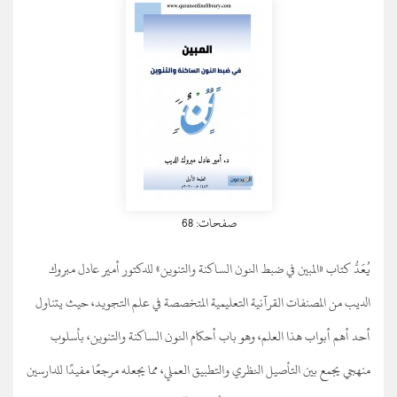
صفحات: 68
يُعَدُّ كتاب «المبين في ضبط النون الساكنة والتنوين» للدكتور أمير عادل مبروك
الديب من المصنفات القرآنية التعليمية المتخصصة في علم التجويد، حيث يتناول
أحد أهم أبواب هذا العلم، وهو باب أحكام النون الساكنة والتنوين، بأسلوب
منهجي يجمع بين التأصيل النظري والتطبيق العملي، مما يجعله مرجعًا مفيدًا للدارسين