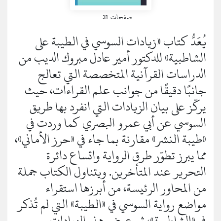
صفحات: 31
يُعَدُّ كتاب «زيادات السوسي في الطيبة على
الشاطبية» للدكتور أمير عادل مبروك الديب من
الدراسات القرآنية المتخصصة التي تعالج
جانبًا دقيقًا من جوانب علم القراءات، حيث
يركّز على بيان الزيادات التي انفرد بها طريق
السوسي عن أبي عمرو البصري كما وردت في
«طيبة النشر» مقارنة بما جاء في «حرز الأماني»،
مما يبرز تطوّر طرق الرواية واتساع دائرة
التحرير عند المتأخرين. ويتناول الكتاب جملة
من المحاور الرئيسة، من أبرزها استقراء
مواضع رواية السوسي في «الطيبة» التي لم تُذكر
في «الشاطبية»، ثم عرض هذه الزيادات