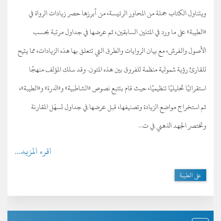
ويتناول الكتاب جملة من المحاور الرئيسة، من أبرزها حصر زيادات الرواة في
«الطيبة» على ما ورد في المتنين السابقين، ثم عرضها في جداول مرتبة بحسب
الأصول والفرش، مع بيان الروايات والطرق التي تتعلق بها هذه الزيادات، مما يتيح
للقارئ رؤية شمولية منظمة للفروق بين هذه المتون. وقد سلك المؤلف منهجًا
استقرائيًا تحليليًا تنظيميًا، حيث قام بتتبع نصوص «الشاطبية» و«الدرة» و«الطيبة»،
ثم استخراج مواضع الزيادة وتصنيفها، قبل عرضها في جداول تسهّل المقارنة
وتختصر الجهد الذهني في ت...
اقرء المزيد...
على الطيبة