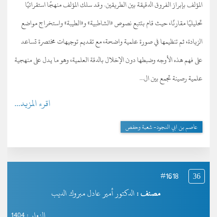
المؤلف بإبراز الفروق الدقيقة بين الطريقين. وقد سلك المؤلف منهجًا استقرائيًا
تحليليًا مقارنًا، حيث قام بتتبع نصوص «الشاطبية» و«الطيبة» واستخراج مواضع
الزيادة، ثم تنظيمها في صورة علمية واضحة، مع تقديم توجيهات مختصرة تساعد
على فهم هذه الأوجه وضبطها دون الإخلال بالدقة العلمية، وهو ما يدل على منهجية
علمية رصينة تجمع بين ال...
اقرء المزيد...
عاصم بن ابي النجود- شعبة وحفص
#1618
36
مصنف :
الدكتور أمير عادل مبروك الديب
الزوار : 1404