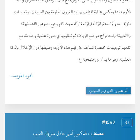
الأوجه، مما يعكس عناية المؤلف بإبراز الفروق الدقيقة بين الطريقين. وقد سلك
المؤلف منهجًا استقرائيًا تحليليًا مقارنًا، حيث قام بتتبع نصوص «الشاطبية»
و«الطيبة» واستخراج مواضع الزيادة، ثم تنظيمها في صورة علمية واضحة، مع
تقديم توجيهات مختصرة تساعد على فهم هذه الأوجه وضبطها دون الإخلال بالدقة
العلمية، وهو ما يدل على منهجية ع...
اقرء المزيد...
أبو عمرو- الدوري و السوسي
#1592
33
مصنف :
الدكتور أمير عادل مبروك الديب