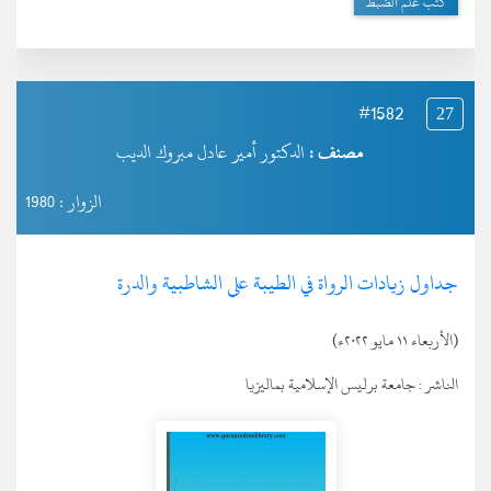
كتب علم الضبط
#1582
27
مصنف :
الدكتور أمير عادل مبروك الديب
الزوار : 1980
جداول زيادات الرواة في الطيبة على الشاطبية والدرة
(الأربعاء ١١ مايو ٢٠٢٢ء)
الناشر :
جامعة برليس الإسلامية بماليزيا