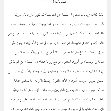
صفحات: 49
يُعَدُّ كتاب «زيادات هشام في الطيبة على الشاطبية» للدكتور أمير عادل مبروك
الديب من الدراسات القرآنية المتخصصة التي تعالج جانبًا دقيقًا من جوانب علم
القراءات، حيث يركّز المؤلف على بيان الزيادات التي انفرد بها طريق هشام عن ابن
عامر كما وردت في «طيبة النشر» مقارنة بما جاء في «حرز الأماني»، مما يبرز تطوّر
طرق الرواية واتساع دائرة التحرير عند المتأخرين. ويتناول الكتاب جملة من
المحاور الرئيسة، من أبرزها استقراء مواضع رواية هشام في «الطيبة» التي لم تُذكر
في «الشاطبية»، ثم عرض هذه الزيادات وتصنيفها إلى ما يتعلق بالأصول وما يندرج
ضمن الفرش، مع بيان أثرها في الأداء القرائي وضبط الأوجه، مما يعكس عناية
المؤلف بإبراز الفروق الدقيقة بين الطريقين. وقد سلك المؤلف منهجًا استقرائيًا
تحليليًا مقارنًا، حيث قام بتتبع نصوص «الشاطبية» و«الطيبة» واستخراج مواضع
الزيادة، ثم تنظيمها في صورة علمية واضحة، مع تقديم توجيهات مختصرة تساعد