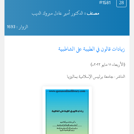
#1581
28
مصنف :
الدكتور أمير عادل مبروك الديب
الزوار : 1693
زيادات قالون في الطيبة على الشاطبية
(الأربعاء ١١ مايو ٢٠٢٢ء)
الناشر :
جامعة برليس الإسلامية بماليزيا