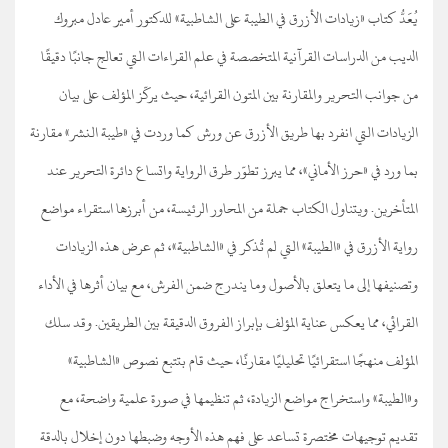
يُعَدُّ كتاب «زيادات الأزرق في الطيبة على الشاطبية» للدكتور أمير عادل مبروك
الديب من الدراسات القرآنية المتخصصة في علم القراءات التي تعالج جانبًا دقيقًا
من جوانب التحرير والمقارنة بين المتون القرائية، حيث يركّز المؤلف على بيان
الزيادات التي انفرد بها طريق الأزرق عن ورش كما وردت في «طيبة النشر» مقارنة
بما ورد في «حرز الأماني»، مما يبرز تطوّر طرق الرواية واتساع دائرة التحرير عند
المتأخرين. ويتناول الكتاب جملة من المحاور الرئيسة، من أبرزها استقراء مواضع
رواية الأزرق في «الطيبة» التي لم تُذكر في «الشاطبية»، ثم عرض هذه الزيادات
وتصنيفها إلى ما يتعلق بالأصول وما يندرج ضمن الفرش، مع بيان أثرها في الأداء
القرائي، مما يعكس عناية المؤلف بإبراز الفروق الدقيقة بين الطريقين. وقد سلك
المؤلف منهجًا استقرائيًا تحليليًا مقارنًا، حيث قام بتتبع نصوص «الشاطبية»
و«الطيبة» واستخراج مواضع الزيادة، ثم تنظيمها في صورة علمية واضحة، مع
تقديم توجيهات مختصرة تساعد على فهم هذه الأوجه وضبطها دون إخلال بالدقة