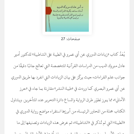
صفحات: 27
يُعَدُّ كتاب «زيادات الدوري عن أبي عمرو في الطيبة على الشاطبية» للدكتور أمير
عادل مبروك الديب من الدراسات القرآنية المتخصصة التي تعالج جانبًا دقيقًا من
جوانب علم القراءات، حيث يركّز على بيان الزيادات التي انفرد بها طريق الدوري
عن أبي عمرو البصري كما وردت في «طيبة النشر» مقارنة بما جاء في «حرز
الأماني»، مما يبرز تطوّر طرق الرواية واتساع دائرة التحرير عند المتأخرين. ويتناول
الكتاب جملة من المحاور الرئيسة، من أبرزها استقراء مواضع رواية الدوري في
«الطيبة» التي لم تُذكر في «الشاطبية»، ثم عرض هذه الزيادات وتصنيفها إلى ما
يتعلق بالأصول وما يندرج ضمن الفرش، مع بيان أثرها في الأداء القرائي وضبط