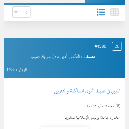
#1580
26
مصنف :
الدكتور أمير عادل مبروك الديب
الزوار : 1706
المبين في ضبط النون الساكنة والتنوين
(الأربعاء ١١ مايو ٢٠٢٢ء)
الناشر :
جامعة برليس الإسلامية بماليزيا