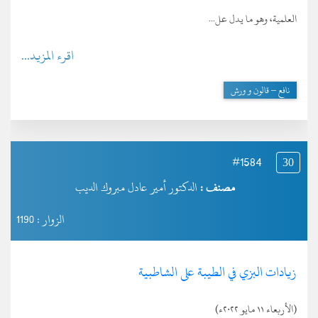
العلمية، وهو ما يدل عل...
اقرء المزيد...
نافع – قالون و ورش
#1584
30
مصنف :
الدكتور أمير عادل مبروك الديب
الزوار : 1190
زيادات البزي في الطيبة على الشاطبية
(الأربعاء ١١ مايو ٢٠٢٢ء)