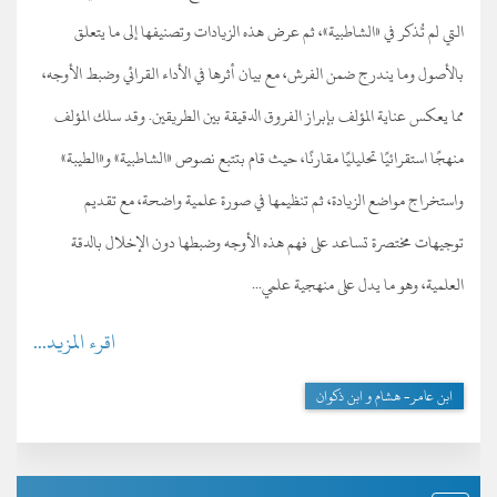
التي لم تُذكر في «الشاطبية»، ثم عرض هذه الزيادات وتصنيفها إلى ما يتعلق
بالأصول وما يندرج ضمن الفرش، مع بيان أثرها في الأداء القرائي وضبط الأوجه،
مما يعكس عناية المؤلف بإبراز الفروق الدقيقة بين الطريقين. وقد سلك المؤلف
منهجًا استقرائيًا تحليليًا مقارنًا، حيث قام بتتبع نصوص «الشاطبية» و«الطيبة»
واستخراج مواضع الزيادة، ثم تنظيمها في صورة علمية واضحة، مع تقديم
توجيهات مختصرة تساعد على فهم هذه الأوجه وضبطها دون الإخلال بالدقة
العلمية، وهو ما يدل على منهجية علمي...
اقرء المزيد...
ابن عامر- هشام و ابن ذكوان