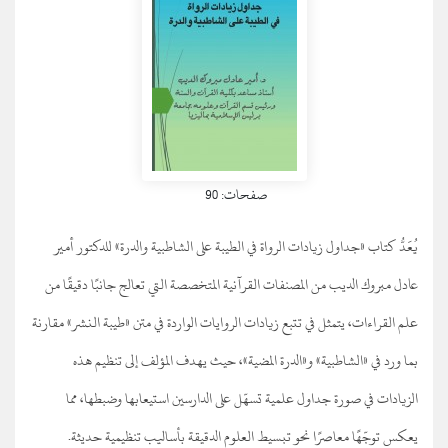
صفحات: 90
يُعَدُّ كتاب «جداول زيادات الرواة في الطيبة على الشاطبية والدرة» للدكتور أمير
عادل مبروك الديب من المصنفات القرآنية المتخصصة التي تعالج جانبًا دقيقًا من
علم القراءات، يتمثل في تتبع زيادات الروايات الواردة في متن «طيبة النشر» مقارنة
بما ورد في «الشاطبية» و«الدرة المضية»، حيث يهدف المؤلف إلى تنظيم هذه
الزيادات في صورة جداول علمية تسهّل على الدارسين استيعابها وضبطها، مما
يعكس توجّهًا معاصرًا نحو تبسيط العلوم الدقيقة بأساليب تنظيمية حديثة.