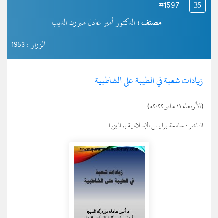
#1597
35
مصنف :
الدكتور أمير عادل مبروك الديب
الزوار : 1953
زيادات شعبة في الطيبة على الشاطبية
(الأربعاء ١١ مايو ٢٠٢٢ء)
الناشر :
جامعة برليس الإسلامية بماليزيا