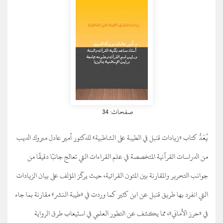
صفحات: 34
يُعَدُّ كتاب «زيادات قنبل في الطيبة على الشاطبية» للدكتور أمير عادل مبروك الديب
من الدراسات القرآنية المتخصصة في علم القراءات التي تعالج جانبًا دقيقًا من
جوانب التحرير والمقارنة بين المتون القرائية، حيث يركّز المؤلف على بيان الزيادات
التي انفرد بها طريق قنبل عن ابن كثير كما وردت في «طيبة النشر» مقارنة بما جاء
في «حرز الأماني»، مما يكشف عن التطور العلمي في استيعاب طرق الرواية