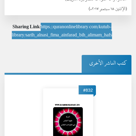
(الإثنين ١٨ سبتمبر ٢٠١٧ء)
Sharing Link:
https://quranonlinelibrary.com/kutub-
library/sarih_alnasi_fima_ainfarad_bih_alimam_hafs
كتب الناشر الأخرى
#832