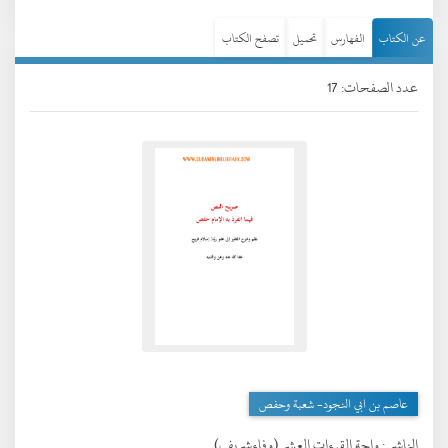
عن الكتاب
الفهارس
تحميل
تصفح الكتاب
عدد الصفحات: 17
عاصم بن ابي النجود- شعبة وحفص
الناشر :
واحة القرءات العشر (وفاءشريف)