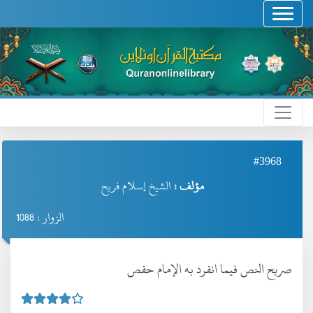
#3968
مؤلف :
الشيخ إسلام فريح
الزوار : 1088
صريح النص فيما انفرد به الإمام حفص