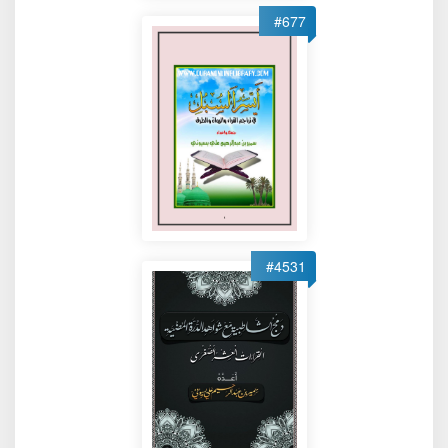
#677
#4531