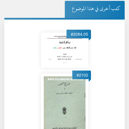
كتب أخرى في هذا الموضوع
#2084.05
#2102