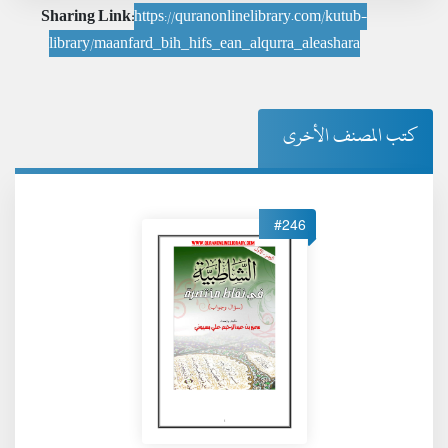
Sharing Link:
https://quranonlinelibrary.com/kutub-
library/maanfard_bih_hifs_ean_alqurra_aleashara
كتب المصنف الأخرى
#246