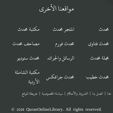
مواقعنا الأخرى
محدث
المتجر محدث
مكتبة محدث
محدث فتاوى
محدث فورم
مصاحف محدث
مجلة محدث
الرسائل والجرائد
محدث ستوديو
مكتبة الشاملة
محدث خطيب
محدث جرافكس
الأردية
عنا
|
اتصل بنا
|
الشروط والأحكام
|
سياسة الخصوصية
|
خريطة الموقع
© 2026 QuranOnlineLibrary. All rights reserved.