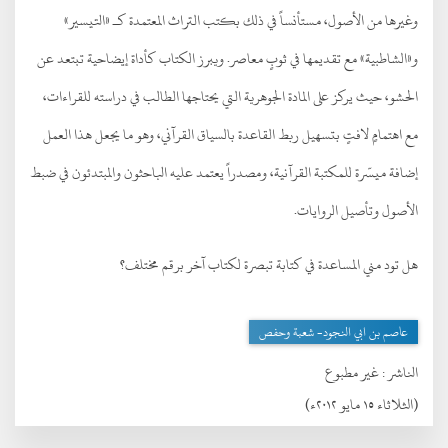
وغيرها من الأصول، مستأنساً في ذلك بكتب التراث المعتمدة كـ «التيسير»
و«الشاطبية» مع تقديمها في ثوبٍ معاصر. ويبرز الكتاب كأداة إيضاحية تبتعد عن
الحشو، حيث يركز على المادة الجوهرية التي يحتاجها الطالب في دراسته للقراءات،
مع اهتمامٍ لافتٍ بتسهيل ربط القاعدة بالسياق القرآني، وهو ما يجعل هذا العمل
إضافة ميسّرة للمكتبة القرآنية، ومصدراً يعتمد عليه الباحثون والمبتدئون في ضبط
الأصول وتأصيل الروايات.
هل تود مني المساعدة في كتابة تبصرة لكتاب آخر برقم مختلف؟
عاصم بن ابي النجود- شعبة وحفص
الناشر :
غير مطبوع
(الثلاثاء ١٥ مايو ٢٠١٢ء)