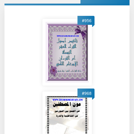
#956
#968