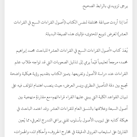
يرجى تزويدي بالرابط الصحيح.
أما إذا أردت صياغة مختلفة لنفس الكتاب (أصول القراءات السبع في القراءات
العشر) لغرض تنويع المحتوى، فإليك هذه الصيغة البديلة:
يُعَدّ كتاب «أصول القراءات السبع في القراءات العشر» للباحث محمد إبراهيم
محمد، مرجعاً تعليمياً قيّماً يرمي إلى تذليل الصعوبات التي قد تواجه طلاب علم
القراءات عند دراسة الأصول وتفريعها. يتميز الكتاب بتقديم رؤية هيكلية واضحة
تجمع بين دقة التأصيل النظري ويسر العرض، حيث ينصب اهتمام المؤلف فيه على
تبيان القواعد الكلية التي يبني عليها القراء قراءاتهم، مع مقارنةٍ منهجية بين
أصول السبعة وعلاقتها بالنسق العام للقراءات العشر. وقد اعتمد الباحث في
هيكلة كتابه على تبويب الأصول بأسلوب تقني يراعي التدرج المعرفي، مما يُعين
القارئ على استيعاب الفروق الدقيقة في مخارج الحروف، وأحكام المد، والهمزات،